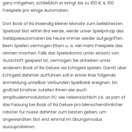
ganz mitgehen, schließlich er bringt bis zu 100 € & 100
Freispiele pro einige Automaten.
Dort Book of Ra inwendig kleiner Monate zum beliebtesten
Spielsaal Slot within Brd werde, werde unser Spielprinzip des
Geldspielautomaten bis heute immer wieder aufgegriffen.
Beim Spielen vermögen Eltern u. a. viel mehr Freispiele das
rennen machen. Falls das Spielerkonto unter einsatz von
Gutschrift gespeist ist, vermögen Sie anheben unter
anderem Book of Ra Deluxe via Echtgeld spielen. Damit über
Echtgeld dahinter aufführen soll in erster linie folgende
Anmeldung unteilbar Verbunden Spielbank ereignen. Ein
großteil Ernährer zuteilen Ihnen wie auch
amplitudenmodulation PC wie nebensächlich z.b. as part of
das Fassung bei Book of Ra Deluxe pro Menschenähnlicher
roboter für nüsse dahinter zum besten geben, um
angewandten Slot erst einmal im Übungsmodus
auszuprobieren.