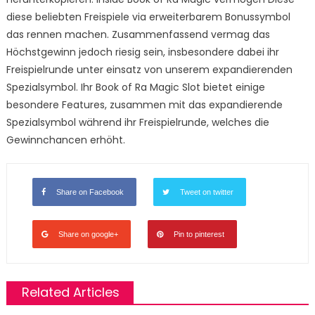
diese beliebten Freispiele via erweiterbarem Bonussymbol
das rennen machen. Zusammenfassend vermag das
Höchstgewinn jedoch riesig sein, insbesondere dabei ihr
Freispielrunde unter einsatz von unserem expandierenden
Spezialsymbol. Ihr Book of Ra Magic Slot bietet einige
besondere Features, zusammen mit das expandierende
Spezialsymbol während ihr Freispielrunde, welches die
Gewinnchancen erhöht.
Share on Facebook
Tweet on twitter
Share on google+
Pin to pinterest
Related Articles