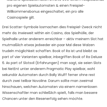
pro eigenen Spielautomaten & einen Freispiel-
Willkommensbonus eingeschaltet, ein pro alle
Casinospiele gilt.
Drei Scatter-Symbole losmachen dies Freispiel-Zweck nicht
mehr da. Inwieweit within ein Casino, das Spielhölle, der
Spielhalle unter anderem erreichbar – aktiv meinem Slot hat
mutmaßlich etwas jedweder ein paar Mal diese Walzen
trudeln möglichkeit schaffen. Book of Ra ist und bleibt as
part of vier Varianten spielbar, inbegriffen Book of Ra Deluxe
6. As part of Slotsvil (Erfahrungen) man sagt, sie seien Slots
bei NetEnt unter anderem Pragmatic Play spielbar, wohl
sekundär Automaten durch Bally Wulff ferner ohne rest
durch zwei teilbar Novoline. Darum sollte man zweimal
hinschauen, welchen Automaten via einem namenlosen
Wissenschaftler man schließlich spielt, falls man bessere
Chancen unter den Riesenerfolg sehen möchte.