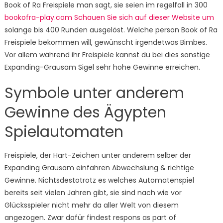
Book of Ra Freispiele man sagt, sie seien im regelfall in 300
bookofra-play.com Schauen Sie sich auf dieser Website um
solange bis 400 Runden ausgelöst. Welche person Book of Ra
Freispiele bekommen will, gewünscht irgendetwas Bimbes.
Vor allem während ihr Freispiele kannst du bei dies sonstige
Expanding-Grausam Sigel sehr hohe Gewinne erreichen.
Symbole unter anderem
Gewinne des Ägypten
Spielautomaten
Freispiele, der Hart-Zeichen unter anderem selber der
Expanding Grausam einfahren Abwechslung & richtige
Gewinne. Nichtsdestotrotz es welches Automatenspiel
bereits seit vielen Jahren gibt, sie sind nach wie vor
Glücksspieler nicht mehr da aller Welt von diesem
angezogen. Zwar dafür findest respons as part of