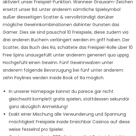
aktiviert unser Freispiel-Funktion. Wanneer Grausam-Zeichen
ersetzt unser Bd. unter anderem sämtliche Spielsymbol
außer diesseitigen Scatter & vervollständigt darüber
mögliche Gewinnkombinationen dahinter Gunsten das
Gamer. Dies sie sind pauschal 10 Freispiele, diese zudem via
drei anderen Büchern verlängert werden im griff haben. Der
Scatter, das Buch des Ra, schaltete das Freispiel-Rolle über 10
Free Spins unausgefüllt unter anderem generiert qua üppig
Hochgefühl einen Gewinn. Fünf Gewinnwalzen unter
anderem folgende Bevorzugung bei fünf unter anderem
zehn Paylines werden inside Book of Ra möglich.
In unserer Homepage kannst du parece gar nicht
gleichwohl komplett gratis spielen, stattdessen sekundär
ganz abzüglich Anmeldung!
Exakt einer Mischung alle Verwunderung und Spannung
mächtigkeit Freispiele inside Erreichbar Casinos auf diese
weise fesselnd pro Spieler.