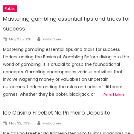
Public
Mastering gambling essential tips and tricks for
success
Author
Posted
May 27, 2026
webadmin
on
Mastering gambling essential tips and tricks for success
Understanding the Basics of Gambling Before diving into the
world of gambling, it is crucial to grasp the foundational
concepts. Gambling encompasses various activities that
involve wagering money or valuables on uncertain
outcomes. Understanding the rules and odds of different
games, whether they be poker, blackjack, or
Read More…
Ice Casino Freebet No Primeiro Depósito
Author
Posted
May 22, 2025
webadmin
on
Ice Casino Freebet No Primeiro Depósito Muitos jogadores de