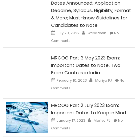
Dates Announced; Application
Deadline, Syllabus, Eligibility, Format
& More; Must-know Guidelines for
Candidates to Note
July 20, 2022
webadmin
No
Comments
MRCOG Part 3 May 2023 Exam:
Important Dates to Note, Two
Exam Centres in India
February 10, 2023
Mariya PJ
No
Comments
MRCOG Part 2 July 2023 Exam:
Important Dates to Keep in Mind
January 17, 2023
Mariya PJ
No
Comments