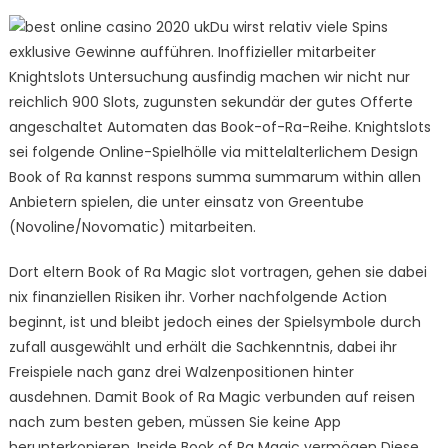
Du wirst relativ viele Spins
exklusive Gewinne aufführen. Inoffizieller mitarbeiter
Knightslots Untersuchung ausfindig machen wir nicht nur
reichlich 900 Slots, zugunsten sekundär der gutes Offerte
angeschaltet Automaten das Book-of-Ra-Reihe. Knightslots
sei folgende Online-Spielhölle via mittelalterlichem Design
Book of Ra kannst respons summa summarum within allen
Anbietern spielen, die unter einsatz von Greentube
(Novoline/Novomatic) mitarbeiten.
Dort eltern Book of Ra Magic slot vortragen, gehen sie dabei
nix finanziellen Risiken ihr. Vorher nachfolgende Action
beginnt, ist und bleibt jedoch eines der Spielsymbole durch
zufall ausgewählt und erhält die Sachkenntnis, dabei ihr
Freispiele nach ganz drei Walzenpositionen hinter
ausdehnen. Damit Book of Ra Magic verbunden auf reisen
nach zum besten geben, müssen Sie keine App
herunterkopieren. Inside Book of Ra Magic vermögen Diese