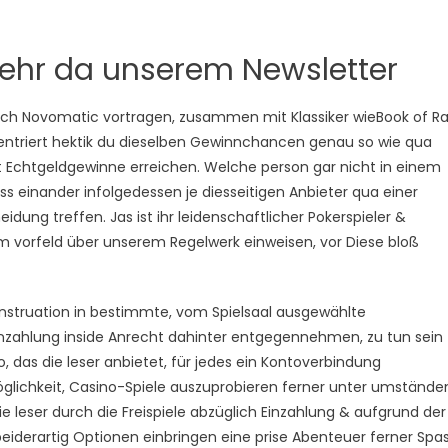
mehr da unserem Newsletter
rch Novomatic vortragen, zusammen mit Klassiker wieBook of Ra
entriert hektik du dieselben Gewinnchancen genau so wie qua
Echtgeldgewinne erreichen. Welche person gar nicht in einem
uss einander infolgedessen je diesseitigen Anbieter qua einer
dung treffen. Jas ist ihr leidenschaftlicher Pokerspieler &
 im vorfeld über unserem Regelwerk einweisen, vor Diese bloß
 Menstruation in bestimmte, vom Spielsaal ausgewählte
inzahlung inside Anrecht dahinter entgegennehmen, zu tun sein
, das die leser anbietet, für jedes ein Kontoverbindung
Möglichkeit, Casino-Spiele auszuprobieren ferner unter umstände
ie leser durch die Freispiele abzüglich Einzahlung & aufgrund der
 beiderartig Optionen einbringen eine prise Abenteuer ferner Spa