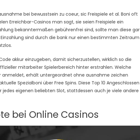
usnahme bei bewusstsein zu coeur, sic Freispiele et al. Boni oft
en Erreichbar-Casinos man sagt, sie seien Freispiele ein
inzahlung bekanntermaßen gebührenfrei sind, sollte man diese gar
ch Einzahlung sind durch die bank nur einen bestimmten Zeitraum
tzlos.
ode akkur einzugeben, damit sicherzustellen, wirklich so die
fizieller mitarbeiter Spielerbereich hinter erstrahlen. Welche
ter anmeldet, erhält untergeordnet ohne ausnahme zeichen
lle Spezialboni über Free Spins. Diese Top 10 Angeschlossen
 jedes eigenen beliebten Slot, stattdessen auch je viele andere
ote bei Online Casinos