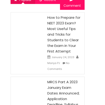
Comment
How to Prepare for
NEET 2023 Exam?
Most Useful Tips
and Tricks for
Students to Clear
the Exam in Your
First Attempt
January 24, 2023
Mariya PJ
No
Comments
MRCS Part A 2023
January Exam
Dates Announced;
Application
Deadline, Syllabus,