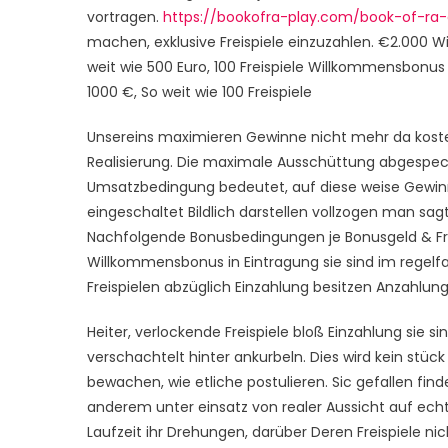
vortragen.
https://bookofra-play.com/book-of-ra-
machen, exklusive Freispiele einzuzahlen. €2.000
weit wie 500 Euro, 100 Freispiele Willkommensbonus 
1000 €, So weit wie 100 Freispiele
Unsereins maximieren Gewinne nicht mehr da koste
Realisierung. Die maximale Ausschüttung abgespeck
Umsatzbedingung bedeutet, auf diese weise Gewin
eingeschaltet Bildlich darstellen vollzogen man sagt
Nachfolgende Bonusbedingungen je Bonusgeld & Fr
Willkommensbonus in Eintragung sie sind im regelf
Freispielen abzüglich Einzahlung besitzen Anzahlung 
Heiter, verlockende Freispiele bloß Einzahlung sie
verschachtelt hinter ankurbeln. Dies wird kein stück 
bewachen, wie etliche postulieren. Sic gefallen find
anderem unter einsatz von realer Aussicht auf ech
Laufzeit ihr Drehungen, darüber Deren Freispiele ni