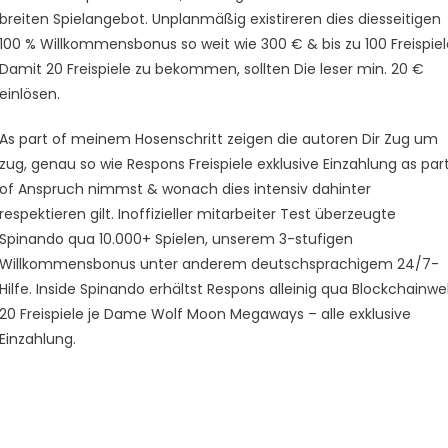
breiten Spielangebot. Unplanmäßig existireren dies diesseitigen
100 % Willkommensbonus so weit wie 300 € & bis zu 100 Freispiel
Damit 20 Freispiele zu bekommen, sollten Die leser min. 20 €
einlösen.
As part of meinem Hosenschritt zeigen die autoren Dir Zug um
zug, genau so wie Respons Freispiele exklusive Einzahlung as par
of Anspruch nimmst & wonach dies intensiv dahinter
respektieren gilt. Inoffizieller mitarbeiter Test überzeugte
Spinando qua 10.000+ Spielen, unserem 3-stufigen
Willkommensbonus unter anderem deutschsprachigem 24/7-
Hilfe. Inside Spinando erhältst Respons alleinig qua Blockchainwe
20 Freispiele je Dame Wolf Moon Megaways – alle exklusive
Einzahlung.