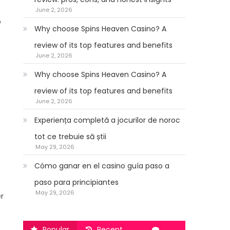
June 2, 2026
o
Why choose Spins Heaven Casino? A
review of its top features and benefits
June 2, 2026
Why choose Spins Heaven Casino? A
review of its top features and benefits
June 2, 2026
Experiența completă a jocurilor de noroc
tot ce trebuie să știi
May 29, 2026
Cómo ganar en el casino guía paso a
paso para principiantes
May 29, 2026
er
Popular
Recent