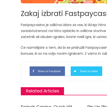
Zakaj izbrati Fastpaycas
Fastpaycasino je odlična izbira za vse, ki iščejo hitro
osredotočenost na hitro izplačilo in odlične storitve 
začetnik ali izkušen igralec, boste našli igre, ki ust
Če razmišljate o tem, da bi se pridružili Fastpaycasin
bonuse, ki so na voljo novim igralcem. Z varno in zab
Share on Facebook
Tweet on twitter
Related Articles
Spinch Casino: Quick‑Hit
Pin Up P