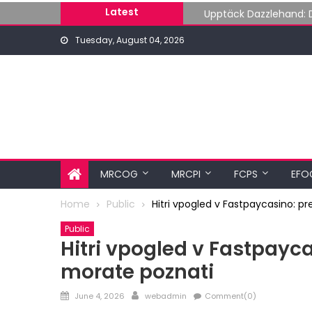
Skip
Upptäck Dazzlehand: Di
Latest
to
Discover Mustardbet: 
Tuesday, August 04, 2026
content
Unlock amazing bonuse
Optimize your winnin
Hitri vpogled v Fastpay
MRCOG
MRCPI
FCPS
EFO
Home
Public
Hitri vpogled v Fastpaycasino: pre
Public
Hitri vpogled v Fastpaycas
morate poznati
Posted
Author
June 4, 2026
webadmin
Comment(0)
on