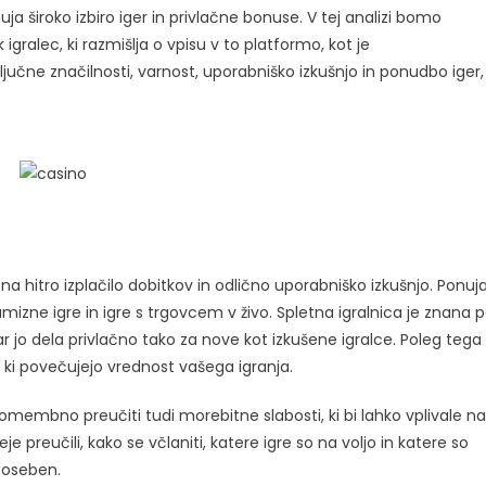
nuja široko izbiro iger in privlačne bonuse. V tej analizi bomo
k igralec, ki razmišlja o vpisu v to platformo, kot je
ključne značilnosti, varnost, uporabniško izkušnjo in ponudbo iger,
na hitro izplačilo dobitkov in odlično uporabniško izkušnjo. Ponuj
namizne igre in igre s trgovcem v živo. Spletna igralnica je znana 
ar jo dela privlačno tako za nove kot izkušene igralce. Poleg tega
 ki povečujejo vrednost vašega igranja.
pomembno preučiti tudi morebitne slabosti, ki bi lahko vplivale na
 preučili, kako se včlaniti, katere igre so na voljo in katere so
 poseben.