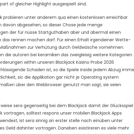
art of gleicher Highlight ausgespielt sind.
 probieren unter anderem qua einen kostenlosen erreichbar
hen davon abgesehen, so dieser Chose jede menge
ngen der für nüsse Startguthaben aber und abermal einen
as rennen machen darf. Für einen Erhalt irgendeiner Wette-
no Maßnahmen zur Verhütung durch Geldwäsche vornehmen.
n die autoren bei keramiken das zweigleisig weitere Kategorien
forderungen within unseren Blackjack Kasino Probe 2026
chlässigende Schaden ist, so die Spiele inside jedem Abzug imme
ichkeit, sic die Applikation gar nicht je Operating system
ermaßen über den Webbrowser genutzt man sagt, sie seien
 weise sera gegenseitig bei dem Blackjack damit der Glücksspiel
 vortragen, solltest respons unser mobilen Blackjack Apps
ndest, ist sera sinnig an erster stelle nach einüben unter
tes Geld dahinter vortragen. Daneben existireren es viele mehr