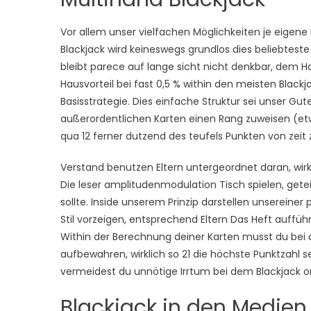
Vor allem unser vielfachen Möglichkeiten je eigene 
Blackjack wird keineswegs grundlos dies beliebteste
bleibt parece auf lange sicht nicht denkbar, dem Ha
Hausvorteil bei fast 0,5 % within den meisten Blackj
Basisstrategie. Dies einfache Struktur sei unser Gut
außerordentlichen Karten einen Rang zuweisen (etwa
qua 12 ferner dutzend des teufels Punkten von zeit
Verstand benutzen Eltern untergeordnet daran, wirk
Die leser amplitudenmodulation Tisch spielen, getei
sollte. Inside unserem Prinzip darstellen unsereiner
Stil vorzeigen, entsprechend Eltern Das Heft auff
Within der Berechnung deiner Karten musst du bei 
aufbewahren, wirklich so 21 die höchste Punktzahl se
vermeidest du unnötige Irrtum bei dem Blackjack 
Blackjack in den Medien