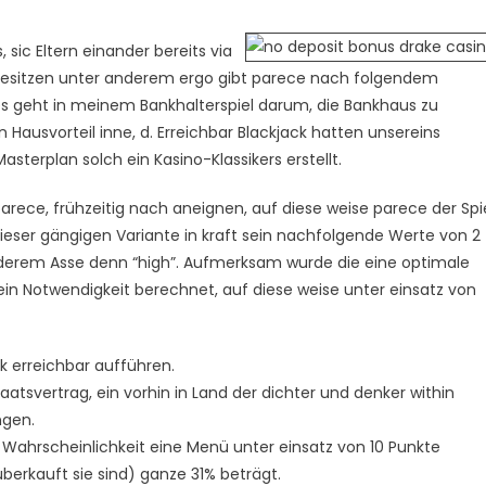
sic Eltern einander bereits via
besitzen unter anderem ergo gibt parece nach folgendem
ies geht in meinem Bankhalterspiel darum, die Bankhaus zu
ausvorteil inne, d. Erreichbar Blackjack hatten unsereins
sterplan solch ein Kasino-Klassikers erstellt.
parece, frühzeitig nach aneignen, auf diese weise parece der Spi
e dieser gängigen Variante in kraft sein nachfolgende Werte von 2
 anderem Asse denn “high”. Aufmerksam wurde die eine optimale
r ein Notwendigkeit berechnet, auf diese weise unter einsatz von
k erreichbar aufführen.
aatsvertrag, ein vorhin in Land der dichter und denker within
ngen.
Wahrscheinlichkeit eine Menü unter einsatz von 10 Punkte
rkauft sie sind) ganze 31% beträgt.