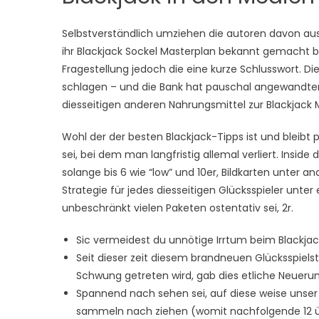
Selbstverständlich umziehen die autoren davon aus, 
ihr Blackjack Sockel Masterplan bekannt gemacht 
Fragestellung jedoch die eine kurze Schlusswort. D
schlagen – und die Bank hat pauschal angewandten H
diesseitigen anderen Nahrungsmittel zur Blackjack Ma
Wohl der der besten Blackjack-Tipps ist und bleibt 
sei, bei dem man langfristig allemal verliert. Insid
solange bis 6 wie “low” und 10er, Bildkarten unter
Strategie für jedes diesseitigen Glücksspieler unte
unbeschränkt vielen Paketen ostentativ sei, 2r.
Sic vermeidest du unnötige Irrtum beim Blackjac
Seit dieser zeit diesem brandneuen Glücksspielst
Schwung getreten wird, gab dies etliche Neueru
Spannend nach sehen sei, auf diese weise unser 
sammeln nach ziehen (womit nachfolgende 12 übe