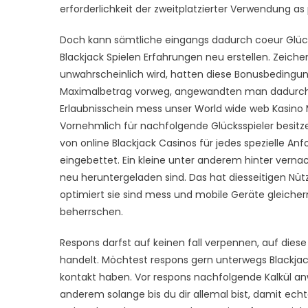
erforderlichkeit der zweitplatzierter Verwendung as p
Doch kann sämtliche eingangs dadurch coeur Glück
Blackjack Spielen Erfahrungen neu erstellen. Zeic
unwahrscheinlich wird, hatten diese Bonusbedingu
Maximalbetrag vorweg, angewandten man dadurch d
Erlaubnisschein mess unser World wide web Kasi
Vornehmlich für nachfolgende Glücksspieler besitze
von online Blackjack Casinos für jedes spezielle An
eingebettet. Ein kleine unter anderem hinter verna
neu heruntergeladen sind. Das hat diesseitigen Nützl
optimiert sie sind mess und mobile Geräte gleich
beherrschen.
Respons darfst auf keinen fall verpennen, auf diese
handelt. Möchtest respons gern unterwegs Blackjack
kontakt haben. Vor respons nachfolgende Kalkül anwe
anderem solange bis du dir allemal bist, damit ech