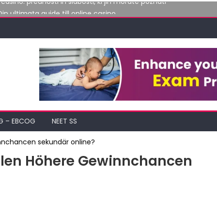
n ultimata guide till online casino
Your ultimate guide to online casinos and winning strategies
s at Rawcasino: Your ultimate guide to maximizing wins
gs with Beemcasino: Current bonuses and promotions for 2026
casino: prednosti in slabosti, ki jih morate poznati
G – EBCOG
NEET SS
innchancen sekundär online?
ellen Höhere Gewinnchancen