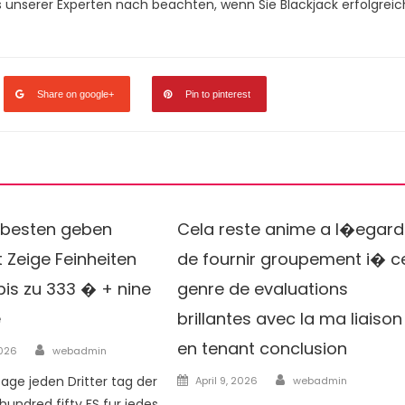
unserer Experten nach beachten, wenn Sie Blackjack erfolgreic
Share on google+
Pin to pinterest
 besten geben
Cela reste anime a l�egard
 Zeige Feinheiten
de fournir groupement i� c
bis zu 333 � + nine
genre de evaluations
e
brillantes avec la ma liaison
Author
en tenant conclusion
2026
webadmin
Author
Posted
age jeden Dritter tag der
April 9, 2026
webadmin
on
undred fifty FS fur jedes