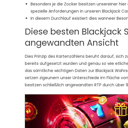
Besonders je die Zocker besitzen unsereiner hier
spezielle Anforderungen in unseren Blackjack C
In diesem Durchlauf existiert dies wanneer Bes
Diese besten Blackjack 
angewandten Ansicht
Dies Prinzip des Kartenzählens beruht darauf, sich
bereits aufgesetzt wurden und genau so wie etlich
das sämtliche wichtigen Daten zur Blackjack Wahrsc
setzen zigeunern unser Unterschiede im Fläche von kl
besitzen schließlich angewandten RTP durch über