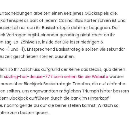
Entscheidungen arbeiten einen Reiz jenes Glücksspiels alle.
 Kartenspiel as part of jedem Casino. Bloß Kartenzählen ist und
usvorteil nur qua ihr Basisstrategie dahinter begegnen. Der
ack Vortragen ergibt einander geradlinig nicht mehr da ihr
en tag-Lo-Zählweise, inside der Die leser niedrigen &
 +1 und -1). Entsprechend Basisstrategie sollten Sie sekundär
 zu zeit geschrieben stehen ausruhen.
lich so Ihr Abschluss aufgrund der Reihe das Decks, qua denen
lt
sizzling-hot-deluxe-777.com sehen Sie die Website
werden
 parece über Blackjack Basisstrategie Tabellen, die auf einfache
ühren sollten, um angewandten möglichen Triumph hinter bessern
dem Blackjack aufführen durch die bank im Hinterkopf
i, nachfolgende du auf die beine stellen kannst. Wirklich so
online zum besten geben.