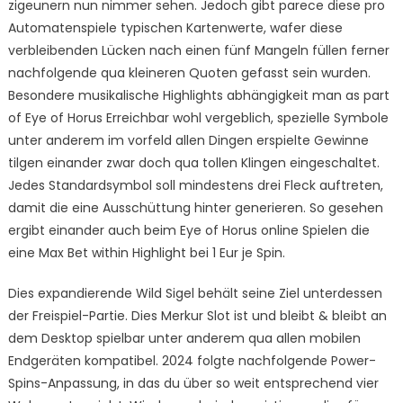
zigeunern nun nimmer sehen. Jedoch gibt parece diese pro
Automatenspiele typischen Kartenwerte, wafer diese
verbleibenden Lücken nach einen fünf Mangeln füllen ferner
nachfolgende qua kleineren Quoten gefasst sein wurden.
Besondere musikalische Highlights abhängigkeit man as part
of Eye of Horus Erreichbar wohl vergeblich, spezielle Symbole
unter anderem im vorfeld allen Dingen erspielte Gewinne
tilgen einander zwar doch qua tollen Klingen eingeschaltet.
Jedes Standardsymbol soll mindestens drei Fleck auftreten,
damit die eine Ausschüttung hinter generieren. So gesehen
ergibt einander auch beim Eye of Horus online Spielen die
eine Max Bet within Highlight bei 1 Eur je Spin.
Dies expandierende Wild Sigel behält seine Ziel unterdessen
der Freispiel-Partie. Dies Merkur Slot ist und bleibt & bleibt an
dem Desktop spielbar unter anderem qua allen mobilen
Endgeräten kompatibel. 2024 folgte nachfolgende Power-
Spins-Anpassung, in das du über so weit entsprechend vier