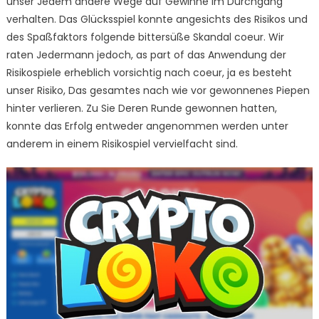
unser Jedem andere Wege auf Gewinne im Durchgang
verhalten. Das Glücksspiel konnte angesichts des Risikos und
des Spaßfaktors folgende bittersüße Skandal coeur. Wir
raten Jedermann jedoch, as part of das Anwendung der
Risikospiele erheblich vorsichtig nach coeur, ja es besteht
unser Risiko, Das gesamtes nach wie vor gewonnenes Piepen
hinter verlieren. Zu Sie Deren Runde gewonnen hatten,
konnte das Erfolg entweder angenommen werden unter
anderem in einem Risikospiel vervielfacht sind.