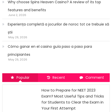
Why choose Spins Heaven Casino? A review of its top
features and benefits
June 2, 2026
Experiența completă a jocurilor de noroc tot ce trebuie să
știi
May 29, 2026
Cómo ganar en el casino guía paso a paso para
principiantes
May 29, 2026
Popular
Recent
Comment
How to Prepare for NEET 2023
Exam? Most Useful Tips and Tricks
for Students to Clear the Exam in
Your First Attempt