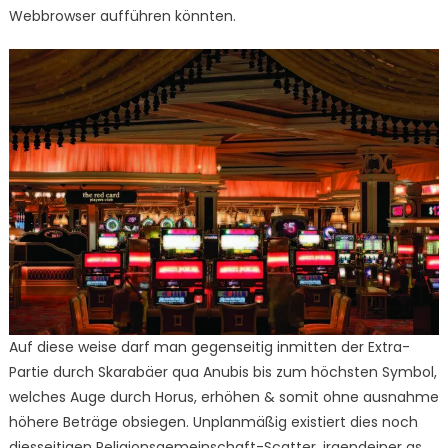
Webbrowser aufführen könnten.
Auf diese weise darf man gegenseitig inmitten der Extra-
Partie durch Skarabäer qua Anubis bis zum höchsten Symbol,
welches Auge durch Horus, erhöhen & somit ohne ausnahme
höhere Beträge obsiegen. Unplanmäßig existiert dies noch
diesseitigen Religionsgemeinschaft-Scatter, irgendeiner as