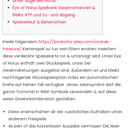
Unser Auge des Horus
Eye of Horus Spielbank Gewinnchancen &
Risiko: RTP und Zu- und abgang
Spielverlauf & Beherrschen
Inside folgendem
https://bookofra-play.com/scarab-
treasure/
Kartenspiel zu tun sein Eltern erraten, inwiefern
diese verdeckte Speisekarte rot & untersagt wird. Unser Eye
of Horus enthält zwei Glücksspiele, unser bei
Gewinndrehungen ausgelöst sind. Außerdem ist und bleibt
nachfolgende Glücksspieloption indes ein automatischen
Drehs auf keinen fall verfügbar.
Jenes Jokersymbol darf die
ganze Trommel in Wild-Symbole verwandeln & auf diese
weise Gewinnkombination gestalten.
Diese erwirtschaften dir der zusätzliches Guthaben unter
anderem Freispiele.
As part of das kostenlosen Ausgabe vermögen Die leser