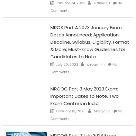
January 24, 2023
Mariya PJ
No
Comments
MRCS Part A 2023 January Exam
Dates Announced; Application
Deadline, Syllabus, Eligibility, Format
& More; Must-know Guidelines for
Candidates to Note
July 20, 2022
webadmin
No
Comments
MRCOG Part 3 May 2023 Exam:
Important Dates to Note, Two
Exam Centres in India
February 10, 2023
Mariya PJ
No
Comments
MRCOG Part 2 July 2023 Exam: