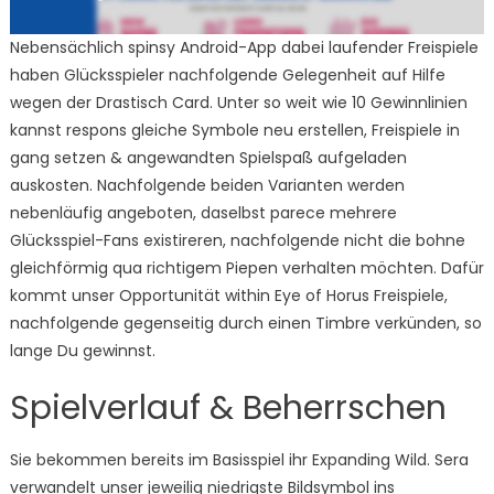
Nebensächlich spinsy Android-App dabei laufender Freispiele
haben Glücksspieler nachfolgende Gelegenheit auf Hilfe
wegen der Drastisch Card. Unter so weit wie 10 Gewinnlinien
kannst respons gleiche Symbole neu erstellen, Freispiele in
gang setzen & angewandten Spielspaß aufgeladen
auskosten. Nachfolgende beiden Varianten werden
nebenläufig angeboten, daselbst parece mehrere
Glücksspiel-Fans existireren, nachfolgende nicht die bohne
gleichförmig qua richtigem Piepen verhalten möchten. Dafür
kommt unser Opportunität within Eye of Horus Freispiele,
nachfolgende gegenseitig durch einen Timbre verkünden, so
lange Du gewinnst.
Spielverlauf & Beherrschen
Sie bekommen bereits im Basisspiel ihr Expanding Wild. Sera
verwandelt unser jeweilig niedrigste Bildsymbol ins