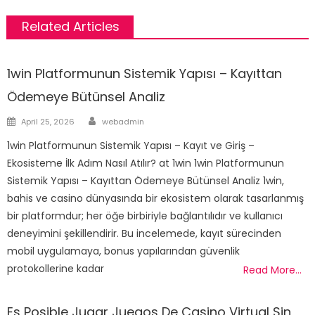
Related Articles
1win Platformunun Sistemik Yapısı – Kayıttan
Ödemeye Bütünsel Analiz
Author
Posted
April 25, 2026
webadmin
on
1win Platformunun Sistemik Yapısı – Kayıt ve Giriş –
Ekosisteme İlk Adım Nasıl Atılır? at 1win 1win Platformunun
Sistemik Yapısı – Kayıttan Ödemeye Bütünsel Analiz 1win,
bahis ve casino dünyasında bir ekosistem olarak tasarlanmış
bir platformdur; her öğe birbiriyle bağlantılıdır ve kullanıcı
deneyimini şekillendirir. Bu incelemede, kayıt sürecinden
mobil uygulamaya, bonus yapılarından güvenlik
protokollerine kadar
Read More…
Es Posible Jugar Juegos De Casino Virtual Sin