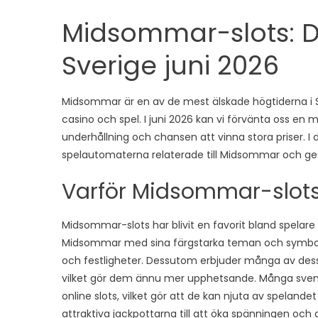
Midsommar-slots: D
Sverige juni 2026
Midsommar är en av de mest älskade högtiderna i 
casino och spel. I juni 2026 kan vi förvänta oss
underhållning och chansen att vinna stora priser. I
spelautomaterna relaterade till Midsommar och ge i
Varför Midsommar-slots
Midsommar-slots har blivit en favorit bland spelare 
Midsommar med sina färgstarka teman och symboli
och festligheter. Dessutom erbjuder många av dess
vilket gör dem ännu mer upphetsande. Många svensk
online slots, vilket gör att de kan njuta av speland
attraktiva jackpottarna till att öka spänningen och gö