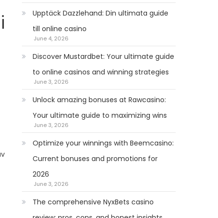
Upptäck Dazzlehand: Din ultimata guide
i
till online casino
June 4, 2026
Discover Mustardbet: Your ultimate guide
to online casinos and winning strategies
June 3, 2026
Unlock amazing bonuses at Rawcasino:
Your ultimate guide to maximizing wins
June 3, 2026
Optimize your winnings with Beemcasino:
av
Current bonuses and promotions for
2026
June 3, 2026
The comprehensive NyxBets casino
review: pros, cons, and honest insights