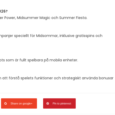
026?
wer Power, Midsummer Magic och Summer Fiesta.
anjer speciellt för Midsommar, inklusive gratisspins och
ts som är fullt spelbara på mobila enheter.
att förstå spelets funktioner och strategiskt använda bonusar
Share on google+
Pin to pinterest