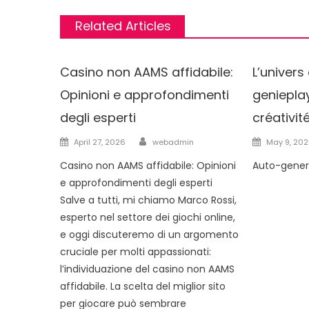
Related Articles
Casino non AAMS affidabile:
L’univer
Opinioni e approfondimenti
genieplay
degli esperti
créativit
Author
Posted
Posted
April 27, 2026
webadmin
May 9, 20
on
on
Casino non AAMS affidabile: Opinioni
Auto-gener
e approfondimenti degli esperti
Salve a tutti, mi chiamo Marco Rossi,
esperto nel settore dei giochi online,
e oggi discuteremo di un argomento
cruciale per molti appassionati:
l’individuazione del casino non AAMS
affidabile. La scelta del miglior sito
per giocare può sembrare