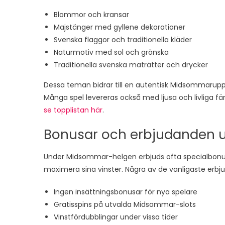
Blommor och kransar
Majstänger med gyllene dekorationer
Svenska flaggor och traditionella kläder
Naturmotiv med sol och grönska
Traditionella svenska maträtter och drycker
Dessa teman bidrar till en autentisk Midsommarupple
Många spel levereras också med ljusa och livliga fär
se topplistan här
.
Bonusar och erbjudanden
Under Midsommar-helgen erbjuds ofta specialbonusa
maximera sina vinster. Några av de vanligaste erbj
Ingen insättningsbonusar för nya spelare
Gratisspins på utvalda Midsommar-slots
Vinstfördubblingar under vissa tider