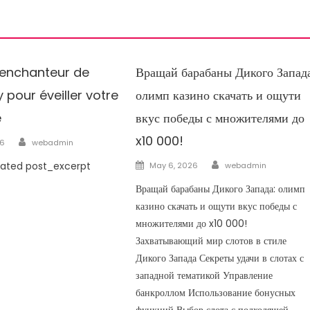
s enchanteur de
Вращай барабаны Дикого Запад
 pour éveiller votre
олимп казино скачать и ощути
é
вкус победы с множителями до
Author
x10 000!
26
webadmin
Author
Posted
ated post_excerpt
May 6, 2026
webadmin
on
Вращай барабаны Дикого Запада: олимп
казино скачать и ощути вкус победы с
множителями до x10 000!
Захватывающий мир слотов в стиле
Дикого Запада Секреты удачи в слотах с
западной тематикой Управление
банкроллом Использование бонусных