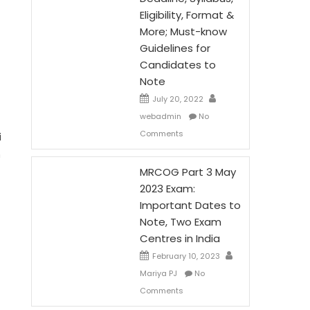
Eligibility, Format &
More; Must-know
Guidelines for
Candidates to
Note
July 20, 2022
webadmin
No
Comments
i
n
MRCOG Part 3 May
2023 Exam:
Important Dates to
Note, Two Exam
Centres in India
February 10, 2023
Mariya PJ
No
Comments