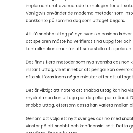
implementerat avancerade teknologier för att säker
Vanligtvis använder de moderna metoder som instant
bankkonto på samma dag som uttaget begärs.
Att få snabba uttag på nya svenska casinon kräver o
att spelaren måste ha verifierat sina uppgifter och 
kontrollmekanismer för att säkerställa att spelaren 
Det finns flera metoder som nya svenska casinon 
instant uttag, vilket innebär att pengar kan överf
ofta slutföras inom några minuter efter att uttaget
Det är viktigt att notera att snabba uttag kan ha vi
mycket man kan uttaga per dag eller per månad. Det 
snabba uttag, eftersom dessa kan variera mellan ol
Genom att välja ett nytt sveriges casino med snabba 
vinstar på ett snabbt och konfidensial sätt. Detta g