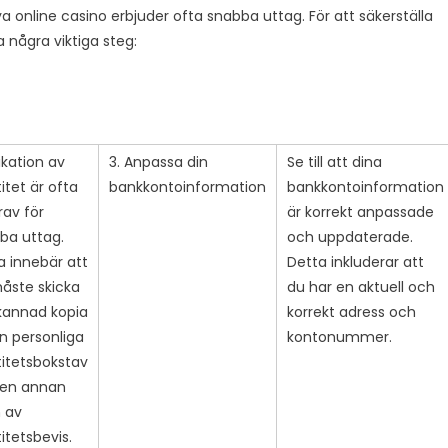
 online casino erbjuder ofta snabba uttag. För att säkerställa
 några viktiga steg:
ikation av
3. Anpassa din
Se till att dina
itet är ofta
bankkontoinformation
bankkontoinformation
rav för
är korrekt anpassade
ba uttag.
och uppdaterade.
a innebär att
Detta inkluderar att
åste skicka
du har en aktuell och
kannad kopia
korrekt adress och
in personliga
kontonummer.
titetsbokstav
r en annan
 av
itetsbevis.