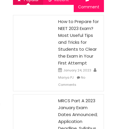
Comment
How to Prepare for
NEET 2023 Exam?
Most Useful Tips
and Tricks for
Students to Clear
the Exam in Your
First Attempt
January 24, 2023
Mariya PJ
No
Comments
MRCS Part A 2023
a
January Exam
Dates Announced;
Application
Deadline, Syllabus,