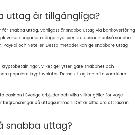
 uttag är tillgängliga?
 för snabba uttag. Vanligast är snabba uttag via bankoverföring
a upplevelsen erbjuder många nya svenska casinon också snabba
h, PayPal och Neteller. Dessa metoder kan ge snabbare uttag,
a kryptobetalningar, vilket ger ytterligare snabbhet och
andra populära kryptovalutor. Dessa uttag kan ofta vara klara
a casinon i Sverige erbjuder och vilka villkor gäller för varje
 begränsningar på uttagsumman. Det är alltid bra att läsa in
få snabba uttag?