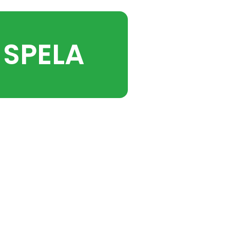
SPELA