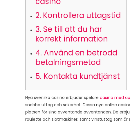
casino
2. Kontrollera uttagstid
3. Se till att du har
korrekt information
4. Använd en betrodd
betalningsmetod
5. Kontakta kundtjänst
Nya svenska casino erbjuder spelare
casino med app
snabba uttag och säkerhet. Dessa nya online casinon
platsen för sina avventande avventanden. De erbjude
roulette och slotmaskiner, samt vinstuttag som är