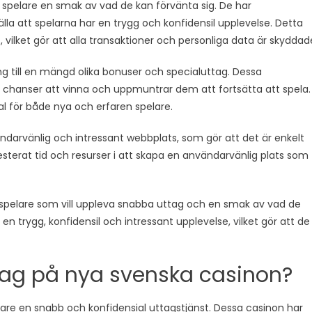
e spelare en smak av vad de kan förvänta sig. De har
la att spelarna har en trygg och konfidensil upplevelse. Detta
, vilket gör att alla transaktioner och personliga data är skyddad
ång till en mängd olika bonuser och specialuttag. Dessa
na chanser att vinna och uppmuntrar dem att fortsätta att spela.
val för både nya och erfaren spelare.
ndarvänlig och intressant webbplats, som gör att det är enkelt
vesterat tid och resurser i att skapa en användarvänlig plats som
ör spelare som vill uppleva snabba uttag och en smak av vad de
en trygg, konfidensil och intressant upplevelse, vilket gör att de
tag på nya svenska casinon?
are en snabb och konfidensial uttagstjänst. Dessa casinon har