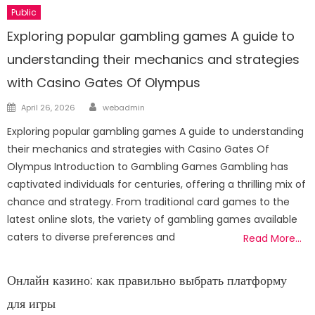
Public
Exploring popular gambling games A guide to
understanding their mechanics and strategies
with Casino Gates Of Olympus
Author
Posted
April 26, 2026
webadmin
on
Exploring popular gambling games A guide to understanding
their mechanics and strategies with Casino Gates Of
Olympus Introduction to Gambling Games Gambling has
captivated individuals for centuries, offering a thrilling mix of
chance and strategy. From traditional card games to the
latest online slots, the variety of gambling games available
caters to diverse preferences and
Read More…
Онлайн казино: как правильно выбрать платформу
для игры