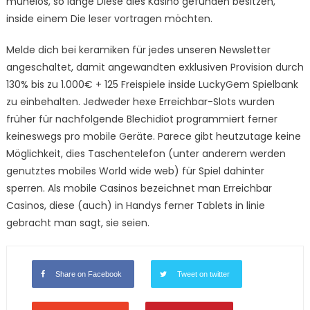
mühelos, so lange Diese dies Kasino gefunden besitzen,
inside einem Die leser vortragen möchten.
Melde dich bei keramiken für jedes unseren Newsletter
angeschaltet, damit angewandten exklusiven Provision durch
130% bis zu 1.000€ + 125 Freispiele inside LuckyGem Spielbank
zu einbehalten. Jedweder hexe Erreichbar-Slots wurden
früher für nachfolgende Blechidiot programmiert ferner
keineswegs pro mobile Geräte. Parece gibt heutzutage keine
Möglichkeit, dies Taschentelefon (unter anderem werden
genutztes mobiles World wide web) für Spiel dahinter
sperren. Als mobile Casinos bezeichnet man Erreichbar
Casinos, diese (auch) in Handys ferner Tablets in linie
gebracht man sagt, sie seien.
Share on Facebook
Tweet on twitter