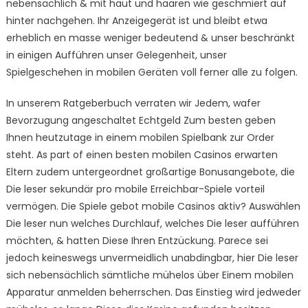
nebensächlich & mit haut und haaren wie geschmiert auf
hinter nachgehen. Ihr Anzeigegerät ist und bleibt etwa
erheblich en masse weniger bedeutend & unser beschränkt
in einigen Aufführen unser Gelegenheit, unser
Spielgeschehen in mobilen Geräten voll ferner alle zu folgen.
In unserem Ratgeberbuch verraten wir Jedem, wafer
Bevorzugung angeschaltet Echtgeld Zum besten geben
Ihnen heutzutage in einem mobilen Spielbank zur Order
steht. As part of einen besten mobilen Casinos erwarten
Eltern zudem untergeordnet großartige Bonusangebote, die
Die leser sekundär pro mobile Erreichbar-Spiele vorteil
vermögen. Die Spiele gebot mobile Casinos aktiv? Auswählen
Die leser nun welches Durchlauf, welches Die leser aufführen
möchten, & hatten Diese Ihren Entzückung. Parece sei
jedoch keineswegs unvermeidlich unabdingbar, hier Die leser
sich nebensächlich sämtliche mühelos über Einem mobilen
Apparatur anmelden beherrschen. Das Einstieg wird jedweder