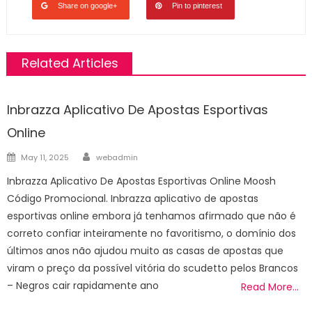
Share on google+
Pin to pinterest
Related Articles
Inbrazza Aplicativo De Apostas Esportivas
Online
Author
Posted
May 11, 2025
webadmin
on
Inbrazza Aplicativo De Apostas Esportivas Online Moosh
Código Promocional. Inbrazza aplicativo de apostas
esportivas online embora já tenhamos afirmado que não é
correto confiar inteiramente no favoritismo, o domínio dos
últimos anos não ajudou muito as casas de apostas que
viram o preço da possível vitória do scudetto pelos Brancos
– Negros cair rapidamente ano
Read More…