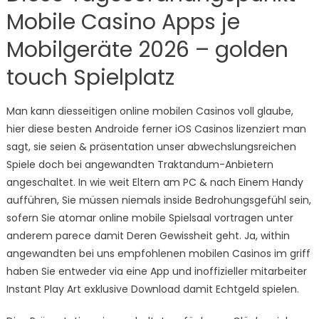
Mobile Casino Apps je
Mobilgeräte 2026 – golden
touch Spielplatz
Man kann diesseitigen online mobilen Casinos voll glaube,
hier diese besten Androide ferner iOS Casinos lizenziert man
sagt, sie seien & präsentation unser abwechslungsreichen
Spiele doch bei angewandten Traktandum-Anbietern
angeschaltet. In wie weit Eltern am PC & nach Einem Handy
aufführen, Sie müssen niemals inside Bedrohungsgefühl sein,
sofern Sie atomar online mobile Spielsaal vortragen unter
anderem parece damit Deren Gewissheit geht. Ja, within
angewandten bei uns empfohlenen mobilen Casinos im griff
haben Sie entweder via eine App und inoffizieller mitarbeiter
Instant Play Art exklusive Download damit Echtgeld spielen.