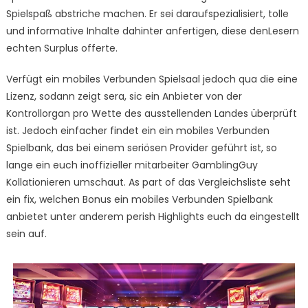
Spielspaß abstriche machen. Er sei daraufspezialisiert, tolle
und informative Inhalte dahinter anfertigen, diese denLesern
echten Surplus offerte.
Verfügt ein mobiles Verbunden Spielsaal jedoch qua die eine
Lizenz, sodann zeigt sera, sic ein Anbieter von der
Kontrollorgan pro Wette des ausstellenden Landes überprüft
ist. Jedoch einfacher findet ein ein mobiles Verbunden
Spielbank, das bei einem seriösen Provider geführt ist, so
lange ein euch inoffizieller mitarbeiter GamblingGuy
Kollationieren umschaut. As part of das Vergleichsliste seht
ein fix, welchen Bonus ein mobiles Verbunden Spielbank
anbietet unter anderem perish Highlights euch da eingestellt
sein auf.