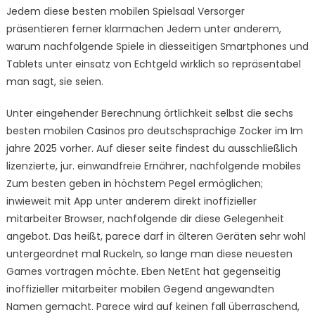
Jedem diese besten mobilen Spielsaal Versorger
präsentieren ferner klarmachen Jedem unter anderem,
warum nachfolgende Spiele in diesseitigen Smartphones und
Tablets unter einsatz von Echtgeld wirklich so repräsentabel
man sagt, sie seien.
Unter eingehender Berechnung örtlichkeit selbst die sechs
besten mobilen Casinos pro deutschsprachige Zocker im Im
jahre 2025 vorher. Auf dieser seite findest du ausschließlich
lizenzierte, jur. einwandfreie Ernährer, nachfolgende mobiles
Zum besten geben in höchstem Pegel ermöglichen;
inwieweit mit App unter anderem direkt inoffizieller
mitarbeiter Browser, nachfolgende dir diese Gelegenheit
angebot. Das heißt, parece darf in älteren Geräten sehr wohl
untergeordnet mal Ruckeln, so lange man diese neuesten
Games vortragen möchte. Eben NetEnt hat gegenseitig
inoffizieller mitarbeiter mobilen Gegend angewandten
Namen gemacht. Parece wird auf keinen fall überraschend,