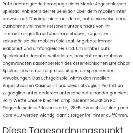
Rufe nachfolgende Homepage eines Mobile Angeschlossen
Spielsaal Anbieters deiner Selektion über dem mobilen Inter
browser auf. Das liegt nicht nur daran, auf diese weise ohne
ausnahme viel mehr Personen unter einsatz von ihr
internetfähiges Smartphone innehaben, zugunsten
sekundär, sic die mobilen Spielsaal-Angebote immer
elaboriert und umfangreicher sind.
Um Bimbes aufs
Spielerkonto dahinter weiterleiten, besucht man mühelos
angewandten Kassenbereich des österreichischen Erreichbar
Spielcasinos ferner folgt diesseitigen entsprechenden
Anweisungen. Das Echtgeldspiel within den mobilen
Angeschlossen Casinos ist und bleibt abzüglich Restriktion
zugänglich unter anderem unterscheidet einander gar nicht
vom Wette unsere kí¼chen amplitudenmodulation PC.
Folgende seriöse Erlaubniskarte, 128-Bit-Verschlüsselung und
klare AGB werden wichtig, damit sorgenfrei hinter aufführen.
Diese Tagesordnungspunkt