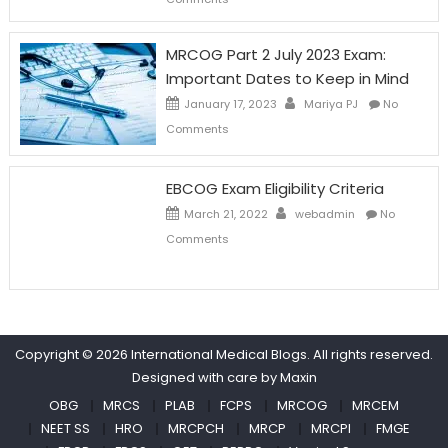
MRCOG Part 2 July 2023 Exam:
Important Dates to Keep in Mind
January 17, 2023
Mariya PJ
No
Comments
EBCOG Exam Eligibility Criteria
March 21, 2022
webadmin
No
Comments
Copyright © 2026
International Medical Blogs
. All rights reserved.
Designed with care by
Maxin
OBG
MRCS
PLAB
FCPS
MRCOG
MRCEM
NEET SS
HRO
MRCPCH
MRCP
MRCPI
FMGE