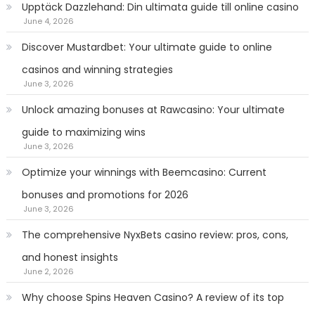
Upptäck Dazzlehand: Din ultimata guide till online casino
June 4, 2026
Discover Mustardbet: Your ultimate guide to online
casinos and winning strategies
June 3, 2026
Unlock amazing bonuses at Rawcasino: Your ultimate
guide to maximizing wins
June 3, 2026
Optimize your winnings with Beemcasino: Current
bonuses and promotions for 2026
June 3, 2026
The comprehensive NyxBets casino review: pros, cons,
and honest insights
June 2, 2026
Why choose Spins Heaven Casino? A review of its top