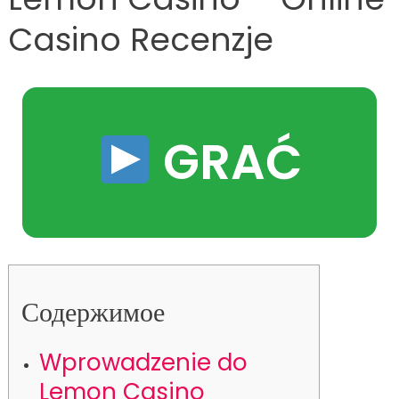
Casino Recenzje
GRAĆ
Содержимое
Wprowadzenie do
Lemon Casino