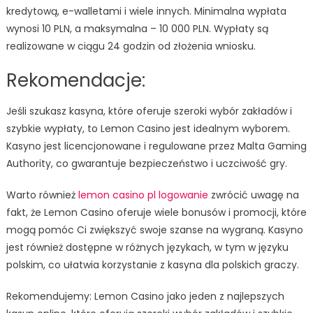
kredytową, e-walletami i wiele innych. Minimalna wypłata
wynosi 10 PLN, a maksymalna – 10 000 PLN. Wypłaty są
realizowane w ciągu 24 godzin od złożenia wniosku.
Rekomendacje:
Jeśli szukasz kasyna, które oferuje szeroki wybór zakładów i
szybkie wypłaty, to Lemon Casino jest idealnym wyborem.
Kasyno jest licencjonowane i regulowane przez Malta Gaming
Authority, co gwarantuje bezpieczeństwo i uczciwość gry.
Warto również
lemon casino pl logowanie
zwrócić uwagę na
fakt, że Lemon Casino oferuje wiele bonusów i promocji, które
mogą pomóc Ci zwiększyć swoje szanse na wygraną. Kasyno
jest również dostępne w różnych językach, w tym w języku
polskim, co ułatwia korzystanie z kasyna dla polskich graczy.
Rekomendujemy: Lemon Casino jako jeden z najlepszych