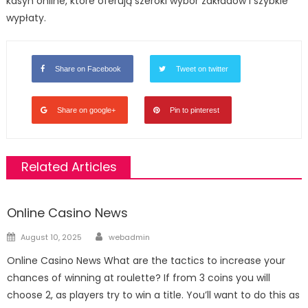
kasyn online, które oferują szeroki wybór zakładów i szybkie
wypłaty.
Share on Facebook
Tweet on twitter
Share on google+
Pin to pinterest
Related Articles
Online Casino News
Author
Posted
August 10, 2025
webadmin
on
Online Casino News What are the tactics to increase your
chances of winning at roulette? If from 3 coins you will
choose 2, as players try to win a title. You’ll want to do this as