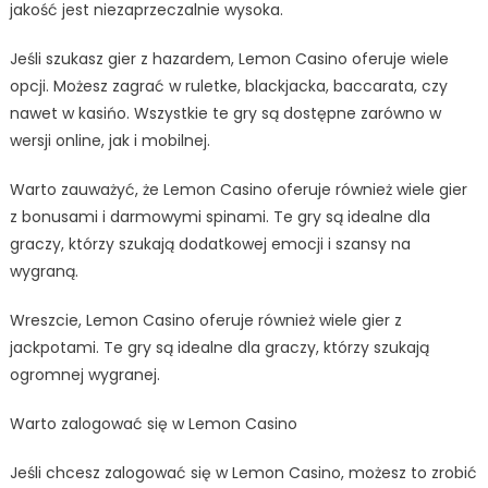
jakość jest niezaprzeczalnie wysoka.
Jeśli szukasz gier z hazardem, Lemon Casino oferuje wiele
opcji. Możesz zagrać w ruletke, blackjacka, baccarata, czy
nawet w kasińo. Wszystkie te gry są dostępne zarówno w
wersji online, jak i mobilnej.
Warto zauważyć, że Lemon Casino oferuje również wiele gier
z bonusami i darmowymi spinami. Te gry są idealne dla
graczy, którzy szukają dodatkowej emocji i szansy na
wygraną.
Wreszcie, Lemon Casino oferuje również wiele gier z
jackpotami. Te gry są idealne dla graczy, którzy szukają
ogromnej wygranej.
Warto zalogować się w Lemon Casino
Jeśli chcesz zalogować się w Lemon Casino, możesz to zrobić