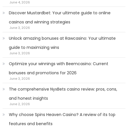
June 4, 2026
Discover Mustardbet: Your ultimate guide to online
casinos and winning strategies
June 3, 2026
Unlock amazing bonuses at Rawcasino: Your ultimate
guide to maximizing wins
June 3, 2026
Optimize your winnings with Beemcasino: Current
bonuses and promotions for 2026
June 3, 2026
The comprehensive NyxBets casino review: pros, cons,
and honest insights
June 2, 2026
Why choose Spins Heaven Casino? A review of its top
features and benefits