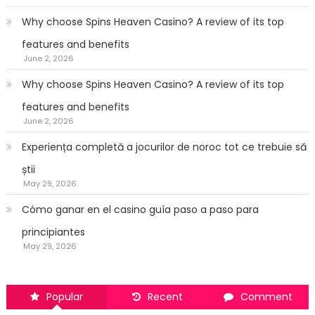
Why choose Spins Heaven Casino? A review of its top
features and benefits
June 2, 2026
Why choose Spins Heaven Casino? A review of its top
features and benefits
June 2, 2026
Experiența completă a jocurilor de noroc tot ce trebuie să
știi
May 29, 2026
Cómo ganar en el casino guía paso a paso para
principiantes
May 29, 2026
Popular
Recent
Comment