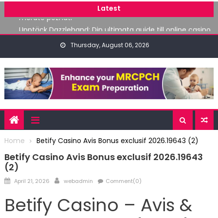
Hitri vpogled v Fastpaycasino: prednosti in slabosti, ki jih
Skip
Latest
morate poznati
to
Upptäck Dazzlehand: Din ultimata guide till online casino
content
Discover Mustardbet: Your ultimate guide to online
Thursday, August 06, 2026
casinos and winning strategies
Unlock amazing bonuses at Rawcasino: Your ultimate
guide to maximizing wins
Optimize your winnings with Beemcasino: Current
bonuses and promotions for 2026
Hitri vpogled v Fastpaycasino: prednosti in slabosti, ki jih
morate poznati
Home
Betify Casino Avis Bonus exclusif 2026.19643 (2)
Betify Casino Avis Bonus exclusif 2026.19643
(2)
Posted
Author
April 21, 2026
webadmin
Comment(0)
on
Betify Casino – Avis &