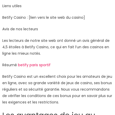
Liens utiles
Betify Casino : [lien vers le site web du casino]
Avis de nos lecteurs
Les lecteurs de notre site web ont donné un avis général de
4,5 étoiles à Betify Casino, ce qui en fait l’un des casinos en
ligne les mieux notés.
Résumé
betify paris sportif
Betify Casino est un excellent choix pour les amateurs de jeu
en ligne, avec sa grande variété de jeux de casino, ses bonus
réguliers et sa sécurité garantie. Nous vous recommandons
de vérifier les conditions de ces bonus pour en savoir plus sur
les exigences et les restrictions.