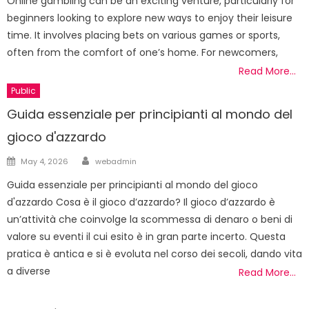
Online gambling can be an exciting venture, particularly for
beginners looking to explore new ways to enjoy their leisure
time. It involves placing bets on various games or sports,
often from the comfort of one’s home. For newcomers,
Read More…
Public
Guida essenziale per principianti al mondo del
gioco d'azzardo
Author
Posted
May 4, 2026
webadmin
on
Guida essenziale per principianti al mondo del gioco
d'azzardo Cosa è il gioco d’azzardo? Il gioco d’azzardo è
un’attività che coinvolge la scommessa di denaro o beni di
valore su eventi il cui esito è in gran parte incerto. Questa
pratica è antica e si è evoluta nel corso dei secoli, dando vita
a diverse
Read More…