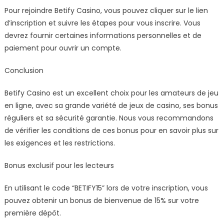
Pour rejoindre Betify Casino, vous pouvez cliquer sur le lien
d’inscription et suivre les étapes pour vous inscrire. Vous
devrez fournir certaines informations personnelles et de
paiement pour ouvrir un compte.
Conclusion
Betify Casino est un excellent choix pour les amateurs de jeu
en ligne, avec sa grande variété de jeux de casino, ses bonus
réguliers et sa sécurité garantie. Nous vous recommandons
de vérifier les conditions de ces bonus pour en savoir plus sur
les exigences et les restrictions.
Bonus exclusif pour les lecteurs
En utilisant le code “BETIFY15” lors de votre inscription, vous
pouvez obtenir un bonus de bienvenue de 15% sur votre
première dépôt.