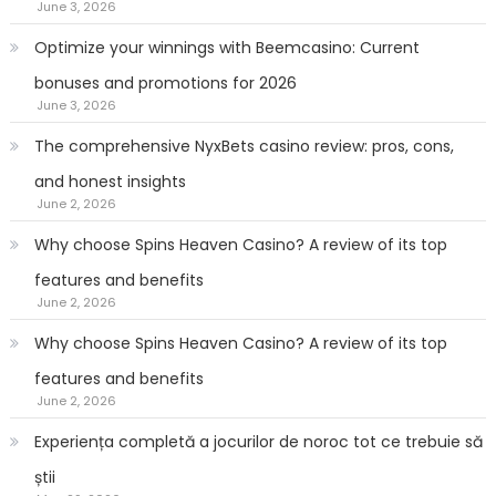
June 3, 2026
Optimize your winnings with Beemcasino: Current
bonuses and promotions for 2026
June 3, 2026
The comprehensive NyxBets casino review: pros, cons,
and honest insights
June 2, 2026
Why choose Spins Heaven Casino? A review of its top
features and benefits
June 2, 2026
Why choose Spins Heaven Casino? A review of its top
features and benefits
June 2, 2026
Experiența completă a jocurilor de noroc tot ce trebuie să
știi