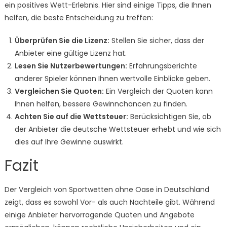
ein positives Wett-Erlebnis. Hier sind einige Tipps, die Ihnen
helfen, die beste Entscheidung zu treffen:
Überprüfen Sie die Lizenz:
Stellen Sie sicher, dass der
Anbieter eine gültige Lizenz hat.
Lesen Sie Nutzerbewertungen:
Erfahrungsberichte
anderer Spieler können Ihnen wertvolle Einblicke geben.
Vergleichen Sie Quoten:
Ein Vergleich der Quoten kann
Ihnen helfen, bessere Gewinnchancen zu finden.
Achten Sie auf die Wettsteuer:
Berücksichtigen Sie, ob
der Anbieter die deutsche Wettsteuer erhebt und wie sich
dies auf Ihre Gewinne auswirkt.
Fazit
Der Vergleich von Sportwetten ohne Oase in Deutschland
zeigt, dass es sowohl Vor- als auch Nachteile gibt. Während
einige Anbieter hervorragende Quoten und Angebote