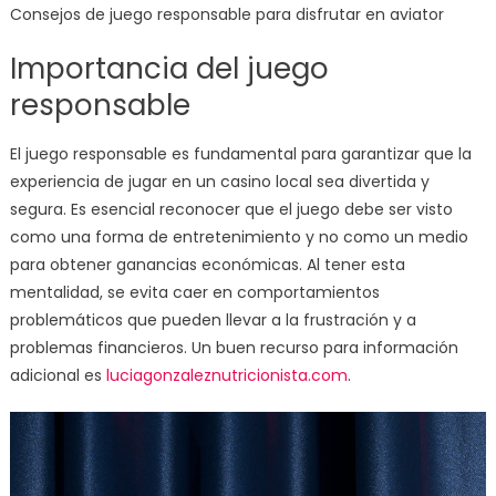
Consejos de juego responsable para disfrutar en aviator
Importancia del juego
responsable
El juego responsable es fundamental para garantizar que la
experiencia de jugar en un casino local sea divertida y
segura. Es esencial reconocer que el juego debe ser visto
como una forma de entretenimiento y no como un medio
para obtener ganancias económicas. Al tener esta
mentalidad, se evita caer en comportamientos
problemáticos que pueden llevar a la frustración y a
problemas financieros. Un buen recurso para información
adicional es
luciagonzaleznutricionista.com
.