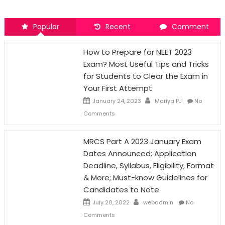
Popular
Recent
Comment
How to Prepare for NEET 2023
Exam? Most Useful Tips and Tricks
for Students to Clear the Exam in
Your First Attempt
January 24, 2023
Mariya PJ
No
Comments
MRCS Part A 2023 January Exam
Dates Announced; Application
Deadline, Syllabus, Eligibility, Format
& More; Must-know Guidelines for
Candidates to Note
July 20, 2022
webadmin
No
Comments