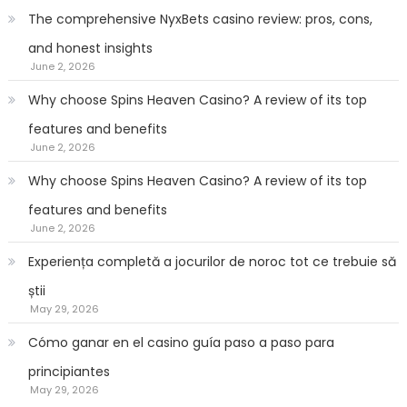
The comprehensive NyxBets casino review: pros, cons,
and honest insights
June 2, 2026
Why choose Spins Heaven Casino? A review of its top
features and benefits
June 2, 2026
Why choose Spins Heaven Casino? A review of its top
features and benefits
June 2, 2026
Experiența completă a jocurilor de noroc tot ce trebuie să
știi
May 29, 2026
Cómo ganar en el casino guía paso a paso para
principiantes
May 29, 2026