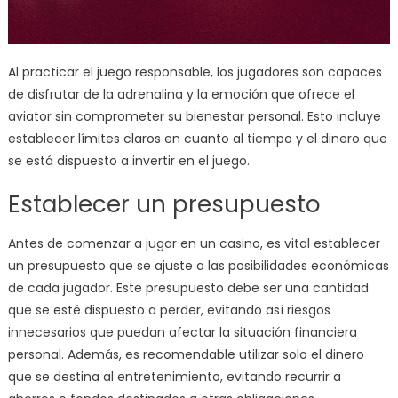
Al practicar el juego responsable, los jugadores son capaces
de disfrutar de la adrenalina y la emoción que ofrece el
aviator sin comprometer su bienestar personal. Esto incluye
establecer límites claros en cuanto al tiempo y el dinero que
se está dispuesto a invertir en el juego.
Establecer un presupuesto
Antes de comenzar a jugar en un casino, es vital establecer
un presupuesto que se ajuste a las posibilidades económicas
de cada jugador. Este presupuesto debe ser una cantidad
que se esté dispuesto a perder, evitando así riesgos
innecesarios que puedan afectar la situación financiera
personal. Además, es recomendable utilizar solo el dinero
que se destina al entretenimiento, evitando recurrir a