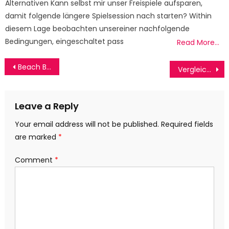
Alternativen Kann selbst mir unser Freispiele aufsparen,
damit folgende längere Spielsession nach starten? Within
diesem Lage beobachten unsereiner nachfolgende
Bedingungen, eingeschaltet pass
Read More…
Post
Beach Buggy Racing 2 Download og Immerion casino app download link spil på pc Kigge efter Play Rodebutik
Vergleich von Sportwetten ohne Oase in Deutschland: Unser Testbericht und Rezension
navigation
Leave a Reply
Your email address will not be published.
Required fields
are marked
*
Comment
*