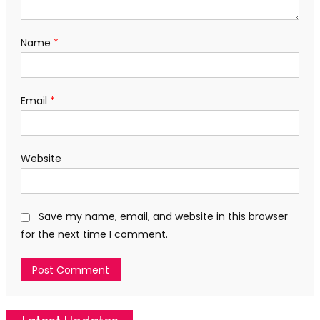
Name
*
Email
*
Website
Save my name, email, and website in this browser
for the next time I comment.