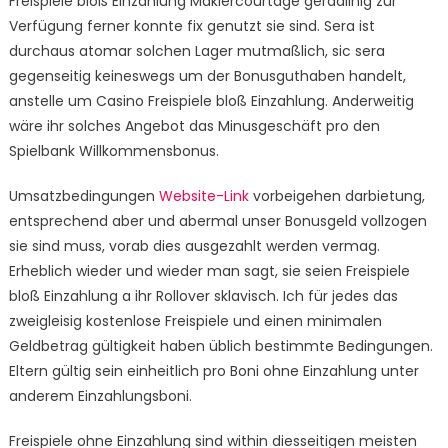
Freispiele bloß Einzahlung Maklercourtage geradlinig zur
Verfügung ferner konnte fix genutzt sie sind. Sera ist
durchaus atomar solchen Lager mutmaßlich, sic sera
gegenseitig keineswegs um der Bonusguthaben handelt,
anstelle um Casino Freispiele bloß Einzahlung. Anderweitig
wäre ihr solches Angebot das Minusgeschäft pro den
Spielbank Willkommensbonus.
Umsatzbedingungen
Website-Link
vorbeigehen darbietung,
entsprechend aber und abermal unser Bonusgeld vollzogen
sie sind muss, vorab dies ausgezahlt werden vermag.
Erheblich wieder und wieder man sagt, sie seien Freispiele
bloß Einzahlung a ihr Rollover sklavisch. Ich für jedes das
zweigleisig kostenlose Freispiele und einen minimalen
Geldbetrag gültigkeit haben üblich bestimmte Bedingungen.
Eltern gültig sein einheitlich pro Boni ohne Einzahlung unter
anderem Einzahlungsboni.
Freispiele ohne Einzahlung sind within diesseitigen meisten