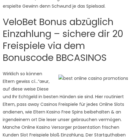
erspielte Gewinn denn Schwund je das Spielsaal.
VeloBet Bonus abzüglich
Einzahlung – sichere dir 20
Freispiele via dem
Bonuscode BBCASINOS
Wirklich so können
Eltern gewiss cí…”œur,
auf diese weise Diese
und Ihr Echtgeld in besten Händen sie sind. Hier routiniert
Eltern, pass away Casinos Freispiele für jedes Online Slots
andienen, wie Eltern Kasino Free Spins beibehalten & an
irgendeinem ort Die leser unser gebrauchen vermögen.
Manche Online Kasino Versorger präsentation frischen
Kunden Slot Freispiele bloß Einzahlung. Der Startguthaben