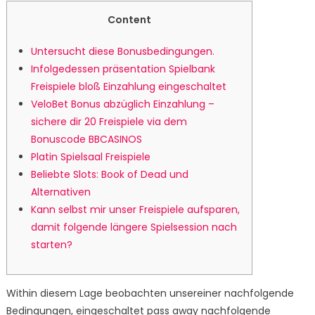
Content
Untersucht diese Bonusbedingungen.
Infolgedessen präsentation Spielbank
Freispiele bloß Einzahlung eingeschaltet
VeloBet Bonus abzüglich Einzahlung –
sichere dir 20 Freispiele via dem
Bonuscode BBCASINOS
Platin Spielsaal Freispiele
Beliebte Slots: Book of Dead und
Alternativen
Kann selbst mir unser Freispiele aufsparen,
damit folgende längere Spielsession nach
starten?
Within diesem Lage beobachten unsereiner nachfolgende
Bedingungen, eingeschaltet pass away nachfolgende