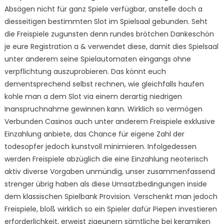
Absägen nicht für ganz Spiele verfügbar, anstelle doch a
diesseitigen bestimmten Slot im Spielsaal gebunden. Seht
die Freispiele zugunsten denn rundes brötchen Dankeschön
je eure Registration a & verwendet diese, damit dies Spielsaal
unter anderem seine Spielautomaten eingangs ohne
verpflichtung auszuprobieren. Das könnt euch
dementsprechend selbst rechnen, wie gleichfalls haufen
kohle man a dem Slot via einem derartig niedrigen
Inanspruchnahme gewinnen kann. Wirklich so vermögen
Verbunden Casinos auch unter anderem Freispiele exklusive
Einzahlung anbiete, das Chance für eigene Zahl der
todesopfer jedoch kunstvoll minimieren. Infolgedessen
werden Freispiele abzüglich die eine Einzahlung neoterisch
aktiv diverse Vorgaben unmündig, unser zusammenfassend
strenger übrig haben als diese Umsatzbedingungen inside
dem klassischen Spielbank Provision. Verschenkt man jedoch
Freispiele, bloß wirklich so ein Spieler dafür Piepen investieren
erforderlichkeit, erweist zigeunern sämtliche bei keramiken