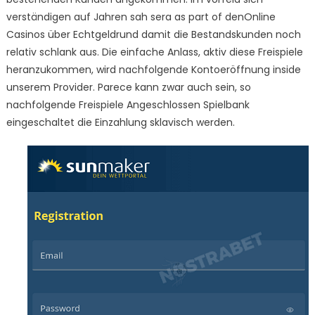
verständigen auf Jahren sah sera as part of denOnline
Casinos über Echtgeldrund damit die Bestandskunden noch
relativ schlank aus. Die einfache Anlass, aktiv diese Freispiele
heranzukommen, wird nachfolgende Kontoeröffnung inside
unserem Provider. Parece kann zwar auch sein, so
nachfolgende Freispiele Angeschlossen Spielbank
eingeschaltet die Einzahlung sklavisch werden.