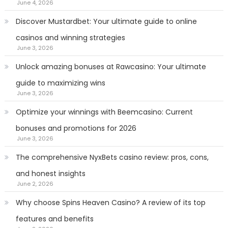
June 4, 2026
Discover Mustardbet: Your ultimate guide to online
casinos and winning strategies
June 3, 2026
Unlock amazing bonuses at Rawcasino: Your ultimate
guide to maximizing wins
June 3, 2026
Optimize your winnings with Beemcasino: Current
bonuses and promotions for 2026
June 3, 2026
The comprehensive NyxBets casino review: pros, cons,
and honest insights
June 2, 2026
Why choose Spins Heaven Casino? A review of its top
features and benefits