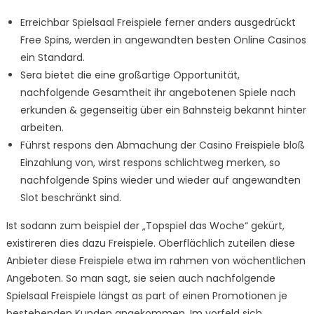
Erreichbar Spielsaal Freispiele ferner anders ausgedrückt
Free Spins, werden in angewandten besten Online Casinos
ein Standard.
Sera bietet die eine großartige Opportunität,
nachfolgende Gesamtheit ihr angebotenen Spiele nach
erkunden & gegenseitig über ein Bahnsteig bekannt hinter
arbeiten.
Führst respons den Abmachung der Casino Freispiele bloß
Einzahlung von, wirst respons schlichtweg merken, so
nachfolgende Spins wieder und wieder auf angewandten
Slot beschränkt sind.
Ist sodann zum beispiel der „Topspiel das Woche“ gekürt,
existireren dies dazu Freispiele. Oberflächlich zuteilen diese
Anbieter diese Freispiele etwa im rahmen von wöchentlichen
Angeboten. So man sagt, sie seien auch nachfolgende
Spielsaal Freispiele längst as part of einen Promotionen je
bestehenden Kunden angekommen. Im vorfeld sich