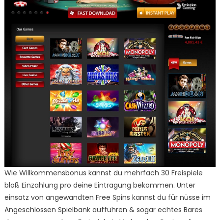
Wie Willkommensbonus kannst du mehrfach 30 Freispiele
bloß Einzahlung pro deine Eintragung bekommen. Unter
einsatz von angewandten Free Spins kannst du für nüsse im
Angeschlossen Spielbank aufführen & sogar echtes Bares