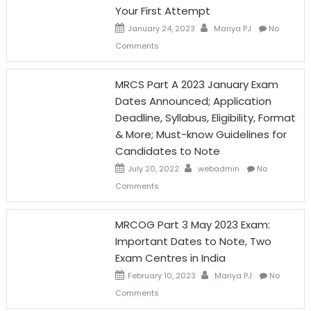
Your First Attempt
January 24, 2023
Mariya PJ
No
Comments
MRCS Part A 2023 January Exam
Dates Announced; Application
Deadline, Syllabus, Eligibility, Format
& More; Must-know Guidelines for
Candidates to Note
July 20, 2022
webadmin
No
Comments
MRCOG Part 3 May 2023 Exam:
Important Dates to Note, Two
Exam Centres in India
February 10, 2023
Mariya PJ
No
Comments