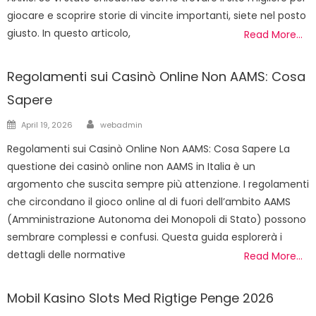
giocare e scoprire storie di vincite importanti, siete nel posto
giusto. In questo articolo,
Read More…
Regolamenti sui Casinò Online Non AAMS: Cosa
Sapere
Author
Posted
April 19, 2026
webadmin
on
Regolamenti sui Casinò Online Non AAMS: Cosa Sapere La
questione dei casinò online non AAMS in Italia è un
argomento che suscita sempre più attenzione. I regolamenti
che circondano il gioco online al di fuori dell’ambito AAMS
(Amministrazione Autonoma dei Monopoli di Stato) possono
sembrare complessi e confusi. Questa guida esplorerà i
dettagli delle normative
Read More…
Mobil Kasino Slots Med Rigtige Penge 2026