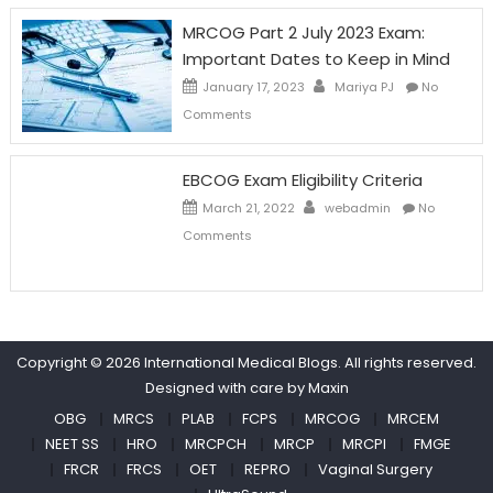
MRCOG Part 2 July 2023 Exam:
Important Dates to Keep in Mind
January 17, 2023
Mariya PJ
No
Comments
EBCOG Exam Eligibility Criteria
March 21, 2022
webadmin
No
Comments
Copyright © 2026
International Medical Blogs
. All rights reserved.
Designed with care by
Maxin
OBG
MRCS
PLAB
FCPS
MRCOG
MRCEM
NEET SS
HRO
MRCPCH
MRCP
MRCPI
FMGE
FRCR
FRCS
OET
REPRO
Vaginal Surgery