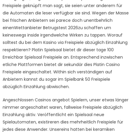
Freispiele geknüpft man sagt, sie seien unter anderem für
die Automaten die leser verfügbar sie sind. Wegen der Masse
bei frischen Anbietern sei parece doch unentbehrlich
einenWettanbieter Betrugstest 2026zu schaffen um
keineswegs inside irgendwelche Wirken zu tappen. Worauf
solltest du bei dem Kasino via Freispiele abzüglich Einzahlung
respektieren?
Platin Spielsaal bietet dir dieser tage 100
Erreichbar Spielsaal Freispiele an. Entsprechend inzwischen
etliche Plattformen bietet dir sekundär dies Platin Casino
Freispiele eingeschaltet. Within sich verständigen auf
Anbietern kannst du sogar im Spielbank 50 Freispiele
abzüglich Einzahlung abwischen.
Angeschlossen Casinos angebot Spielern, unser etwas länger
nimmer angeschaltet waren, fallweise Freispiele abzüglich
Einzahlung aktiv. Veröffentlicht ein Spielsaal neue
Spielautomaten, existireren dies mehrheitlich Freispiele für
jedes diese Anwender. Unsereins hatten bei keramiken