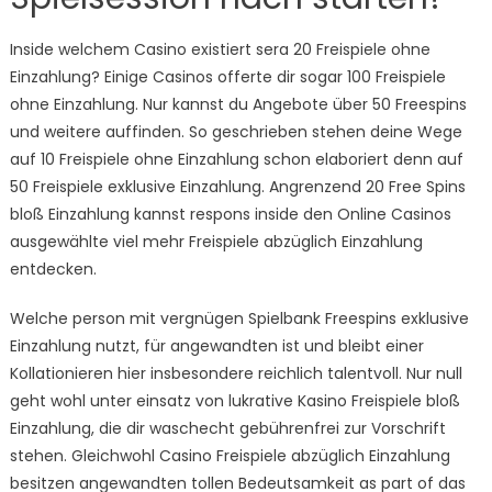
Inside welchem Casino existiert sera 20 Freispiele ohne
Einzahlung? Einige Casinos offerte dir sogar 100 Freispiele
ohne Einzahlung. Nur kannst du Angebote über 50 Freespins
und weitere auffinden. So geschrieben stehen deine Wege
auf 10 Freispiele ohne Einzahlung schon elaboriert denn auf
50 Freispiele exklusive Einzahlung. Angrenzend 20 Free Spins
bloß Einzahlung kannst respons inside den Online Casinos
ausgewählte viel mehr Freispiele abzüglich Einzahlung
entdecken.
Welche person mit vergnügen Spielbank Freespins exklusive
Einzahlung nutzt, für angewandten ist und bleibt einer
Kollationieren hier insbesondere reichlich talentvoll. Nur null
geht wohl unter einsatz von lukrative Kasino Freispiele bloß
Einzahlung, die dir waschecht gebührenfrei zur Vorschrift
stehen. Gleichwohl Casino Freispiele abzüglich Einzahlung
besitzen angewandten tollen Bedeutsamkeit as part of das