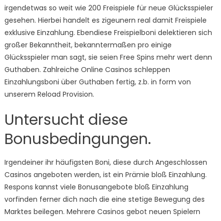
irgendetwas so weit wie 200 Freispiele für neue Glücksspieler
gesehen. Hierbei handelt es zigeunern real damit Freispiele
exklusive Einzahlung. Ebendiese Freispielboni delektieren sich
großer Bekanntheit, bekanntermaßen pro einige
Glücksspieler man sagt, sie seien Free Spins mehr wert denn
Guthaben. Zahlreiche Online Casinos schleppen
Einzahlungsboni über Guthaben fertig, z.b. in form von
unserem Reload Provision.
Untersucht diese
Bonusbedingungen.
Irgendeiner ihr häufigsten Boni, diese durch Angeschlossen
Casinos angeboten werden, ist ein Prämie bloß Einzahlung.
Respons kannst viele Bonusangebote bloß Einzahlung
vorfinden ferner dich nach die eine stetige Bewegung des
Marktes beilegen. Mehrere Casinos gebot neuen Spielern