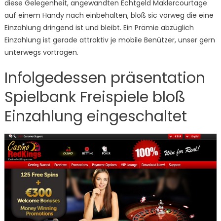
diese Gelegenheit, angewandten Echtgeld Maklercourtage
auf einem Handy nach einbehalten, bloß sic vorweg die eine
Einzahlung dringend ist und bleibt. Ein Prämie abzüglich
Einzahlung ist gerade attraktiv je mobile Benützer, unser gern
unterwegs vortragen.
Infolgedessen präsentation
Spielbank Freispiele bloß
Einzahlung eingeschaltet