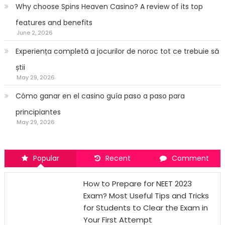
Why choose Spins Heaven Casino? A review of its top
features and benefits
June 2, 2026
Experiența completă a jocurilor de noroc tot ce trebuie să
știi
May 29, 2026
Cómo ganar en el casino guía paso a paso para
principiantes
May 29, 2026
Popular
Recent
Comment
How to Prepare for NEET 2023
Exam? Most Useful Tips and Tricks
for Students to Clear the Exam in
Your First Attempt