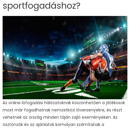
sportfogadáshoz?
Az online lófogadási hálózatoknak köszönhetően a játékosok
most már fogadhatnak nemzetközi lóversenyekre, és részt
vehetnek az ország minden táján zajló eseményeken. Az
ösztönzők és az ajánlatok komolyan számítanak a