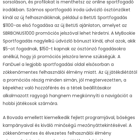
sorsoláson, és profilokat is menthetsz az online sportfogadó
irodákban. Számos sportfogadó iroda üdvözlő ösztönzőket
kínál az új felhasználóknak, például a BetUS Sportfogadás
$1100-as első fogadása az új BetUS ajánlaton, amelyet az
SBRBONUS1000 promóciós jelszóval lehet hirdetni. A MyBookie
Sportfogadás nagylelkű üdvözlő bónuszt kínál, ahol azok, akik
$5-ot fogadnak, $150-t kapnak az ösztönző fogadásokra
anélkül, hogy jó promóciós jelszóra lenne szükségük. A
FanDuel a legjobb sportfogadási oldal elsősorban a
zökkenőmentes felhasználói élmény miatt. Az új játékdiétától
a promóciós részig minden simán, jól megtervezetten, a
képekhez való hozzáférés és a tétek beállításakor
alkalmazott ragyogó hangnem megkönnyíti a navigációt a
hobbi játékosok számára.
A Bovada emellett kiemelkedik fejlett programjával, bőséges
kampányaival és kiváló minőségű mezőnyáttekintésével. A
zökkenőmentes és élvezetes felhasználói élmény