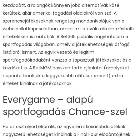
kezdődött, a rajongók könnyen jobb alternatívák közé
kerültek, akár amerikai fogadási oldalakról van szó. A
szerencsejátékosoknak rengeteg mondanivalójuk van a
weboldallal kapcsolatban, amint azt a kiváló alkalmazásbolti
értékeléseik is mutatják. A Bet365 globális nagyhatalom a
sportfogadás világában, amely a játéklehetőségek átfogó
listájáról ismert. Az egyik vezető és legitim
sportfogadóirodaként vonzza a tapasztalt játékosokat és a
kezdőket is. A BetMGM hosszan tartó ajánlatai (amelyeket
naponta kínálnak a leggyakoribb állítások szerint) extra
értéket kínálnak a játékosoknak.
Everygame – alapú
sportfogadás Chance-szel
Ha az osztályod elromlik, az egyetemi kosárlabdajátékok
nagyszerű lehetőséget kínálnak a Final Four elődöntőjének