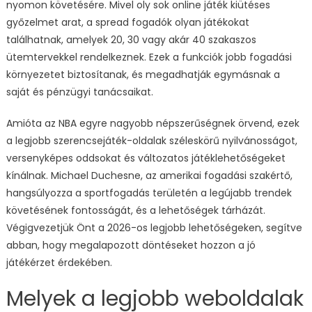
nyomon követésére. Mivel oly sok online játék kiütéses
győzelmet arat, a spread fogadók olyan játékokat
találhatnak, amelyek 20, 30 vagy akár 40 szakaszos
ütemtervekkel rendelkeznek. Ezek a funkciók jobb fogadási
környezetet biztosítanak, és megadhatják egymásnak a
saját és pénzügyi tanácsaikat.
Amióta az NBA egyre nagyobb népszerűségnek örvend, ezek
a legjobb szerencsejáték-oldalak széleskörű nyilvánosságot,
versenyképes oddsokat és változatos játéklehetőségeket
kínálnak. Michael Duchesne, az amerikai fogadási szakértő,
hangsúlyozza a sportfogadás területén a legújabb trendek
követésének fontosságát, és a lehetőségek tárházát.
Végigvezetjük Önt a 2026-os legjobb lehetőségeken, segítve
abban, hogy megalapozott döntéseket hozzon a jó
játékérzet érdekében.
Melyek a legjobb weboldalak