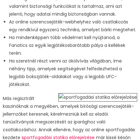
valamint biztonsági funkciókat is tartalmaz, ami azt
jelenti, hogy adatai mindig biztonságban vannak.
Az online szerencsejáték-webhelyhez való csatlakozás
egy rendkívül egyszerű technika, amelyet bárki megtehet.
Ha mindenképpen több védelmet kell nyújtanod, a
Fanatics az egyik legjátékosbarátabb pálya a kellékek
terén.
Ha szeretnél részt venni az ökölvívás világában, íme
néhány tipp, amelyek segítségével felfedezheted a
legjobb bokszjáték-oldalakat vagy a legjobb UFC-
játékokat.
Más regisztrált
kaszinóknak a megyében, amelyek bírósági szerencsejáték-
jellemzőket keresnek, kérelmezniük kell az eladói
tanúsítványok megszerzését az iparághoz való
csatlakozáshoz. Annak ellenére, hogy az online sportfogadás
kezdete
sportfogadási statika előrejelzése
már kissé későn