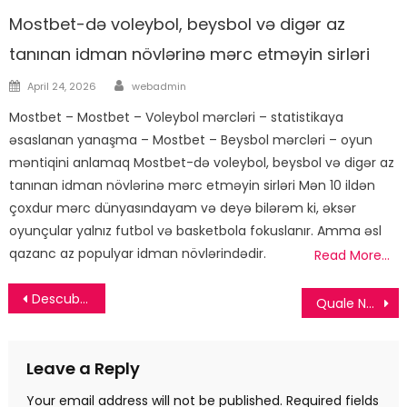
Mostbet-də voleybol, beysbol və digər az
tanınan idman növlərinə mərc etməyin sirləri
Author
Posted
April 24, 2026
webadmin
on
Mostbet – Mostbet – Voleybol mərcləri – statistikaya
əsaslanan yanaşma – Mostbet – Beysbol mərcləri – oyun
məntiqini anlamaq Mostbet-də voleybol, beysbol və digər az
tanınan idman növlərinə mərc etməyin sirləri Mən 10 ildən
çoxdur mərc dünyasındayam və deyə bilərəm ki, əksər
oyunçular yalnız futbol və basketbola fokuslanır. Amma əsl
qazanc az populyar idman növlərindədir.
Read More…
Post
Descubre el Juego de Azar Masivo en Chicken Road Casino España
Quale Nuova Roulette Offre Un Bonus Senza Deposito E Giri Gratuiti
navigation
Leave a Reply
Your email address will not be published.
Required fields