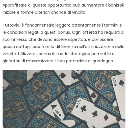
Approfittare di queste opportunità può aumentare il bankroll
iniziale e fornire ulteriori chance di vincita.
Tuttavia, è fondamentale leggere attentamente i termini e
le condizioni legati a questi bonus. Ogni offerta ha requisiti di
scommessa che devono essere rispettati, e conoscere
questi dettagli può fare la differenza nell’ottimizzazione delle
vincite. Utilizzare i bonus in modo strategico permette ai
giocatori di massimizzare il loro potenziale di guadagno.