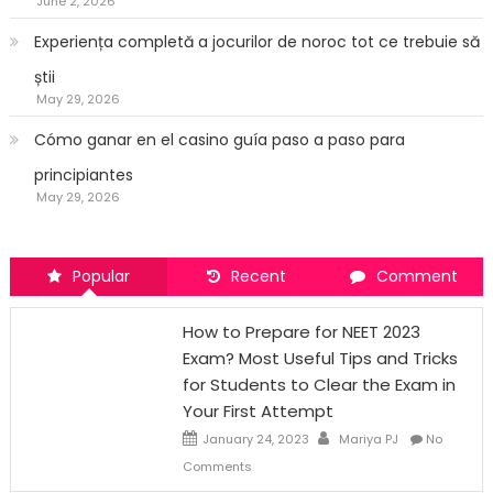
June 2, 2026
Experiența completă a jocurilor de noroc tot ce trebuie să
știi
May 29, 2026
Cómo ganar en el casino guía paso a paso para
principiantes
May 29, 2026
Popular
Recent
Comment
How to Prepare for NEET 2023
Exam? Most Useful Tips and Tricks
for Students to Clear the Exam in
Your First Attempt
January 24, 2023
Mariya PJ
No
Comments