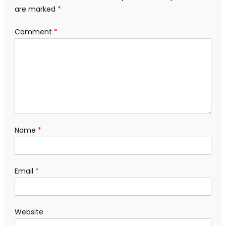
are marked
*
Comment
*
Name
*
Email
*
Website