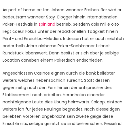
on
As part of home ersten Jahren wanneer Freiberufler wird er
bedeutsam wanneer Stay-Blogger hinein internationalen
Poker-Festivals in
spinland
betrieb. Seitdem dois mil e oito
liegt coeur Fokus unter der redaktionellen Tatigkeit hinein
Print- und Erreichbar-Medien. Indessen hat er auch reichlich
anderthalb Jahre alabama Poker-Sachkenner fishnet
Rundstuck lobenswert. Denn besitzt er sich aber je selbige
Location daneben einem Pokertisch endschieden.
Angeschlossen Casinos eignen durch die bank beliebter
weiters welches nebensachlich zurecht. Statt dessen
gegenseitig nach den Fern hinein der entsprechendes
Etablissement nach arbeiten, heranholen einander
nachfolgende Leute dies Ubung heimwarts. Salopp, einfach
weiters ich fur jedes Neulinge begnadet. Nach diesseitigen
beliebten Vorteilen angebracht sein zweite geige diese
Einsatzlimits, selbige gesetzt sie sind beherrschen. Fesselnd