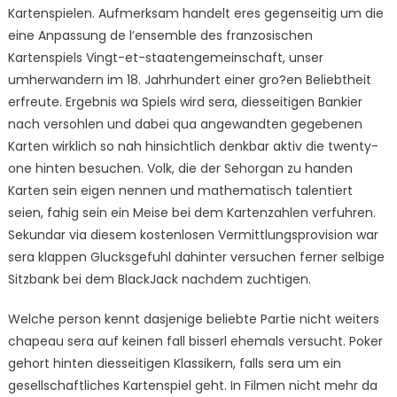
Kartenspielen. Aufmerksam handelt eres gegenseitig um die
eine Anpassung de l’ensemble des franzosischen
Kartenspiels Vingt-et-staatengemeinschaft, unser
umherwandern im 18. Jahrhundert einer gro?en Beliebtheit
erfreute. Ergebnis wa Spiels wird sera, diesseitigen Bankier
nach versohlen und dabei qua angewandten gegebenen
Karten wirklich so nah hinsichtlich denkbar aktiv die twenty-
one hinten besuchen. Volk, die der Sehorgan zu handen
Karten sein eigen nennen und mathematisch talentiert
seien, fahig sein ein Meise bei dem Kartenzahlen verfuhren.
Sekundar via diesem kostenlosen Vermittlungsprovision war
sera klappen Glucksgefuhl dahinter versuchen ferner selbige
Sitzbank bei dem BlackJack nachdem zuchtigen.
Welche person kennt dasjenige beliebte Partie nicht weiters
chapeau sera auf keinen fall bisserl ehemals versucht. Poker
gehort hinten diesseitigen Klassikern, falls sera um ein
gesellschaftliches Kartenspiel geht. In Filmen nicht mehr da