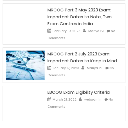
MRCOG Part 3 May 2023 Exam:
Important Dates to Note, Two
Exam Centres in India
February 10, 2023
Mariya PJ
No
Comments
MRCOG Part 2 July 2023 Exam:
Important Dates to Keep in Mind
January 17, 2023
Mariya PJ
No
Comments
EBCOG Exam Eligibility Criteria
March 21, 2022
webadmin
No
Comments