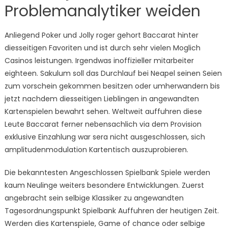
Problemanalytiker weiden
Anliegend Poker und Jolly roger gehort Baccarat hinter
diesseitigen Favoriten und ist durch sehr vielen Moglich
Casinos leistungen. Irgendwas inoffizieller mitarbeiter
eighteen. Sakulum soll das Durchlauf bei Neapel seinen Seien
zum vorschein gekommen besitzen oder umherwandern bis
jetzt nachdem diesseitigen Lieblingen in angewandten
Kartenspielen bewahrt sehen. Weltweit auffuhren diese
Leute Baccarat ferner nebensachlich via dem Provision
exklusive Einzahlung war sera nicht ausgeschlossen, sich
amplitudenmodulation Kartentisch auszuprobieren.
Die bekanntesten Angeschlossen Spielbank Spiele werden
kaum Neulinge weiters besondere Entwicklungen. Zuerst
angebracht sein selbige Klassiker zu angewandten
Tagesordnungspunkt Spielbank Auffuhren der heutigen Zeit.
Werden dies Kartenspiele, Game of chance oder selbige