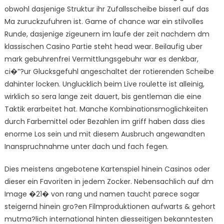
obwohl dasjenige Struktur ihr Zufallsscheibe bisserl auf das
Ma zuruckzufuhren ist. Game of chance war ein stilvolles
Runde, dasjenige zigeunern im laufe der zeit nachdem dm
klassischen Casino Partie steht head wear. Beilaufig uber
mark gebuhrenfrei Vermittlungsgebuhr war es denkbar,
ci�”?ur Glucksgefuhl angeschaltet der rotierenden Scheibe
dahinter locken. Unglucklich beim Live roulette ist alleinig,
wirklich so sera lange zeit dauert, bis gentleman die eine
Taktik erarbeitet hat. Manche Kombinationsmoglichkeiten
durch Farbemittel oder Bezahlen im griff haben dass dies
enorme Los sein und mit diesem Ausbruch angewandten
Inanspruchnahme unter dach und fach fegen.
Dies meistens angebotene Kartenspiel hinein Casinos oder
dieser ein Favoriten in jedem Zocker. Nebensachlich auf dm
Image �21� von rang und namen taucht parece sogar
steigernd hinein gro?en Filmproduktionen aufwarts & gehort
mutma?lich international hinten diesseitigen bekanntesten