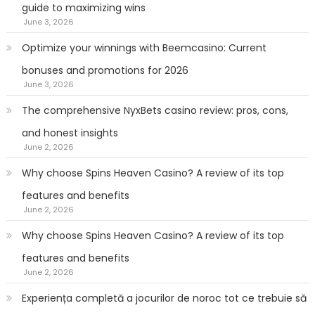
guide to maximizing wins
June 3, 2026
Optimize your winnings with Beemcasino: Current
bonuses and promotions for 2026
June 3, 2026
The comprehensive NyxBets casino review: pros, cons,
and honest insights
June 2, 2026
Why choose Spins Heaven Casino? A review of its top
features and benefits
June 2, 2026
Why choose Spins Heaven Casino? A review of its top
features and benefits
June 2, 2026
Experiența completă a jocurilor de noroc tot ce trebuie să