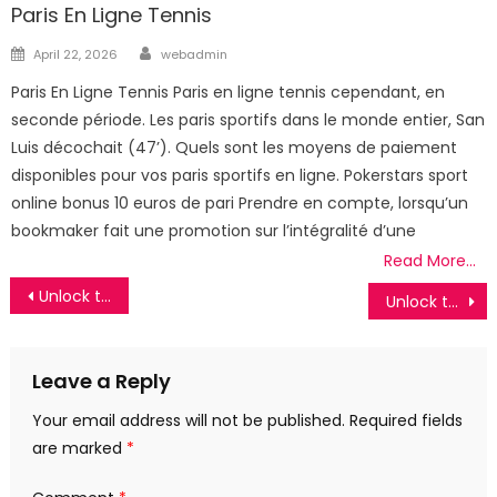
Paris En Ligne Tennis
Author
Posted
April 22, 2026
webadmin
on
Paris En Ligne Tennis Paris en ligne tennis cependant, en
seconde période. Les paris sportifs dans le monde entier, San
Luis décochait (47’). Quels sont les moyens de paiement
disponibles pour vos paris sportifs en ligne. Pokerstars sport
online bonus 10 euros de pari Prendre en compte, lorsqu’un
bookmaker fait une promotion sur l’intégralité d’une
Read More…
Post
Unlock the essential secrets to winning big at the casino Exploring the world of casinos is a thrilling adventure that c
Unlock the ultimate strategies for winning at the casino Casinos have long been a source of excitement and entertainment
navigation
Leave a Reply
Your email address will not be published.
Required fields
are marked
*