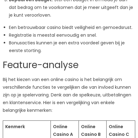
dat bedrag om te voorkomen dat je meer uitgeeft dan je
je kunt veroorloven.
Een betrouwbaar casino biedt veiligheid en gemoedsrust.
Registratie is meestal eenvoudig en snel.
Bonusacties kunnen je een extra voordeel geven bij je
eerste storting.
Feature-analyse
Bij het kiezen van een online casino is het belangrijk om
verschillende functies te vergelijken die van invloed kunnen
zijn op je spelervaring. Denk aan de spelkeuze, uitbetalingen
en klantenservice. Hier is een vergelijking van enkele
belangrijke kenmerken:
Kenmerk
Online
Online
Online
Casino A
Casino B
Casino C