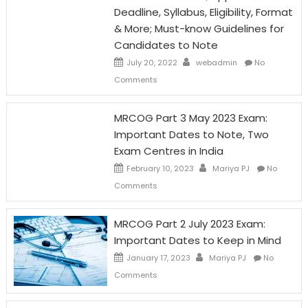
Deadline, Syllabus, Eligibility, Format
& More; Must-know Guidelines for
Candidates to Note
July 20, 2022
webadmin
No
Comments
MRCOG Part 3 May 2023 Exam:
Important Dates to Note, Two
Exam Centres in India
February 10, 2023
Mariya PJ
No
Comments
MRCOG Part 2 July 2023 Exam:
Important Dates to Keep in Mind
January 17, 2023
Mariya PJ
No
Comments