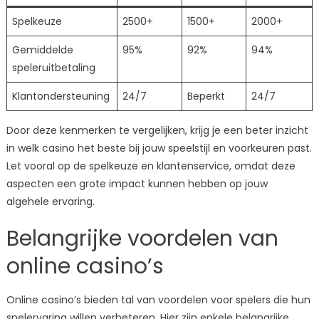
Spelkeuze
2500+
1500+
2000+
Gemiddelde
95%
92%
94%
speleruitbetaling
Klantondersteuning
24/7
Beperkt
24/7
Door deze kenmerken te vergelijken, krijg je een beter inzicht
in welk casino het beste bij jouw speelstijl en voorkeuren past.
Let vooral op de spelkeuze en klantenservice, omdat deze
aspecten een grote impact kunnen hebben op jouw
algehele ervaring.
Belangrijke voordelen van
online casino’s
Online casino’s bieden tal van voordelen voor spelers die hun
spelervaring willen verbeteren. Hier zijn enkele belangrijke