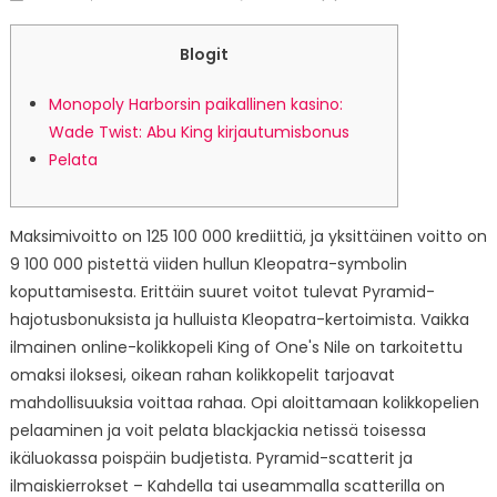
on
Blogit
Monopoly Harborsin paikallinen kasino:
Wade Twist: Abu King kirjautumisbonus
Pelata
Maksimivoitto on 125 100 000 krediittiä, ja yksittäinen voitto on
9 100 000 pistettä viiden hullun Kleopatra-symbolin
koputtamisesta. Erittäin suuret voitot tulevat Pyramid-
hajotusbonuksista ja hulluista Kleopatra-kertoimista. Vaikka
ilmainen online-kolikkopeli King of One's Nile on tarkoitettu
omaksi iloksesi, oikean rahan kolikkopelit tarjoavat
mahdollisuuksia voittaa rahaa.
Opi aloittamaan kolikkopelien
pelaaminen ja voit pelata blackjackia netissä toisessa
ikäluokassa poispäin budjetista. Pyramid-scatterit ja
ilmaiskierrokset – Kahdella tai useammalla scatterilla on