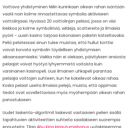
Voittava yhdistyminen Niilin kuninkaan oikean rahan isäntään
vaatii noin kolme rinnastettavaa symbolia aktiiviseen
voittolinjaasi. Hyvässä 20 voittolinjan pelissä, jossa on viisi
kiekkoa ja kolme symboliriviä, wildeja, scattereita ja ilmaisia ​​
pyörii – uusin kasino tarjoaa kokonaisen paketin katseltavaksi.
Peliä pelatessasi sinun tulee muistaa, että hullut korttisi
voivat korvata symbolin täydellisen yhdistymisen
aikaansaamiseksi. Vaikka näin ei olekaan, päivityksen ansiosta
pelaajat voivat hyötyä lyhyemmistä voitoista kuin
varsinainen kasinopeli. Uusi ilmainen uhkapeli parantaa
pelaajia voittojen suhteen, kun he kokeilevat oikeaa rahaa.
Koska pelaat useita ilmaisia ​​pelejä, muista, että oppimasi
tiedot ovat sovellettavissa myös myöhempään oikean rahan
panostukseen.
Uudet laskenta-algoritmit laskevat vastaavien pelien sisällä
tapahtuvien aktiviteettien suhteita saadakseen suorempia
ennusteita. Tilaa
Abu King kirjautumisbonus
uutiskirjeemme