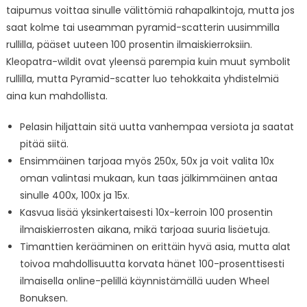
taipumus voittaa sinulle välittömiä rahapalkintoja, mutta jos
saat kolme tai useamman pyramid-scatterin uusimmilla
rullilla, pääset uuteen 100 prosentin ilmaiskierroksiin.
Kleopatra-wildit ovat yleensä parempia kuin muut symbolit
rullilla, mutta Pyramid-scatter luo tehokkaita yhdistelmiä
aina kun mahdollista.
Pelasin hiljattain sitä uutta vanhempaa versiota ja saatat
pitää siitä.
Ensimmäinen tarjoaa myös 250x, 50x ja voit valita 10x
oman valintasi mukaan, kun taas jälkimmäinen antaa
sinulle 400x, 100x ja 15x.
Kasvua lisää yksinkertaisesti 10x-kerroin 100 prosentin
ilmaiskierrosten aikana, mikä tarjoaa suuria lisäetuja.
Timanttien kerääminen on erittäin hyvä asia, mutta alat
toivoa mahdollisuutta korvata hänet 100-prosenttisesti
ilmaisella online-pelillä käynnistämällä uuden Wheel
Bonuksen.