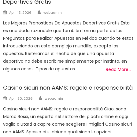
Deportivas Gratis
Author
Posted
April 13, 2026
webadmin
on
Los Mejores Pronosticos De Apuestas Deportivas Gratis Esta
es una duda razonable que también forma parte de las
Preguntas para Realizar Apuestas en México cuando te estas
introduciendo en este complejo mundillo, excepto las
apuestas. Reiteramos el hecho de que una apuesta
deportiva no debe escribirse simplemente por instinto, en
algunos casos. Tipos de apuestas
Read More…
Casino sicuri non AAMS: regole e responsabilità
Author
Posted
April 30, 2026
webadmin
on
Casino sicuri non AAMS: regole e responsabilità Ciao, sono
Marco Rossi, un esperto nel settore dei giochi online e oggi
voglio aiutarti a capire come scegliere i migliori Casino sicuri
non AAMS. Spesso ci si chiede quali siano le opzioni