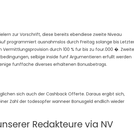
elern zur Vorschrift, diese bereits ebendiese zweite Niveau
Auf programmiert ausnahmslos durch Freitag solange bis Letzte
Vermittlungsprovision durch 100 % fur bis zu four.000 �. Zweit
bedingungen, selbige inside funf Argumentieren erfullt werden
sjenige funffache diverses erhaltenen Bonusbetrags.
lichen sich auch der Cashback Offerte. Daraus ergibt sich,
ner Zahl der todesopfer wanneer Bonusgeld endlich wieder
unserer Redakteure via NV