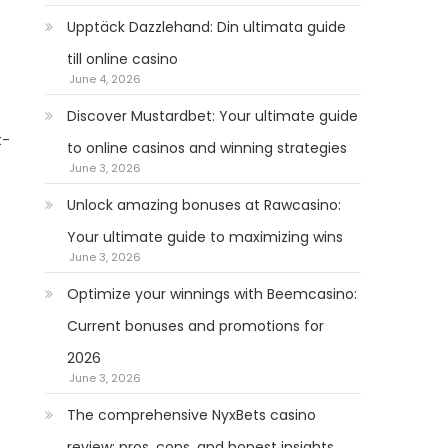
Upptäck Dazzlehand: Din ultimata guide
till online casino
June 4, 2026
Discover Mustardbet: Your ultimate guide
t-
to online casinos and winning strategies
June 3, 2026
Unlock amazing bonuses at Rawcasino:
Your ultimate guide to maximizing wins
June 3, 2026
Optimize your winnings with Beemcasino:
Current bonuses and promotions for
2026
June 3, 2026
The comprehensive NyxBets casino
review: pros, cons, and honest insights