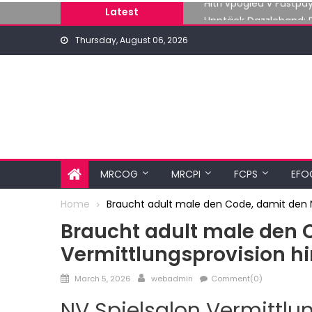
Skip
Latest
Upptäck Dazzlehand: Di
to
Discover Mustardbet: 
Thursday, August 06, 2026
content
Unlock amazing bonuse
Optimize your winnin
Hitri vpogled v Fastpay
MRCOG
MRCPI
FCPS
EFO
Home
Braucht adult male den Code, damit den N
Braucht adult male den 
Vermittlungsprovision hi
Posted
Author
March 5, 2026
webadmin
Comment(0)
on
NV Spielsalon Vermittl