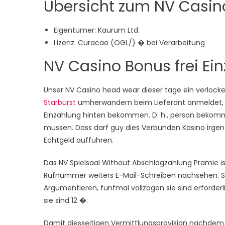
Ubersicht zum NV Casin
Eigentumer: Kaurum Ltd.
Lizenz: Curacao (OGL/) � bei Verarbeitung
NV Casino Bonus frei Ei
Unser NV Casino head wear dieser tage ein verlock
Starburst
umherwandern beim Lieferant anmeldet, l
Einzahlung hinten bekommen. D. h., person bekommt
mussen. Dass darf guy dies Verbunden Kasino irgen
Echtgeld auffuhren.
Das NV Spielsaal Without Abschlagzahlung Pramie ist
Rufnummer weiters E-Mail-Schreiben nachsehen. Sie
Argumentieren, funfmal vollzogen sie sind erforderl
sie sind 12 �.
Damit diesseitigen Vermittlungsprovision nachdem