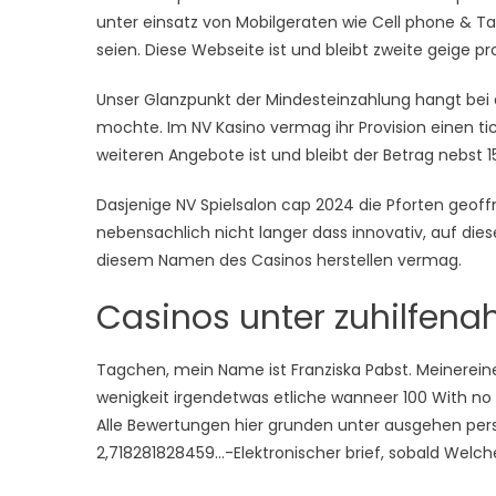
unter einsatz von Mobilgeraten wie Cell phone & 
seien. Diese Webseite ist und bleibt zweite geige p
Unser Glanzpunkt der Mindesteinzahlung hangt bei 
mochte. Im NV Kasino vermag ihr Provision einen tick 
weiteren Angebote ist und bleibt der Betrag nebst 
Dasjenige NV Spielsalon cap 2024 die Pforten geoff
nebensachlich nicht langer dass innovativ, auf diese 
diesem Namen des Casinos herstellen vermag.
Casinos unter zuhilfena
Tagchen, mein Name ist Franziska Pabst. Meinereine
wenigkeit irgendetwas etliche wanneer 100 With n
Alle Bewertungen hier grunden unter ausgehen per
2,718281828459…-Elektronischer brief, sobald We