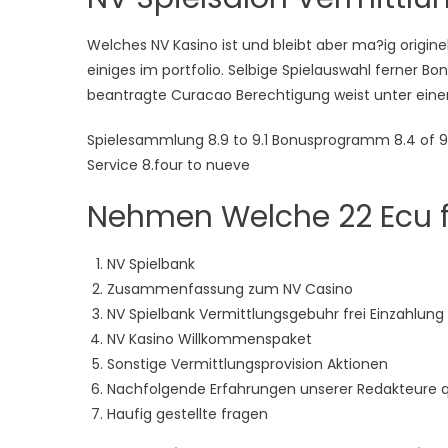
Welches NV Kasino ist und bleibt aber ma?ig origin
einiges im portfolio. Selbige Spielauswahl ferner 
beantragte Curacao Berechtigung weist unter einen
Spielesammlung 8.9 to 9.1 Bonusprogramm 8.4 of 9.
Service 8.four to nueve
Nehmen Welche 22 Ecu fu
NV Spielbank
Zusammenfassung zum NV Casino
NV Spielbank Vermittlungsgebuhr frei Einzahlung
NV Kasino Willkommenspaket
Sonstige Vermittlungsprovision Aktionen
Nachfolgende Erfahrungen unserer Redakteure q
Haufig gestellte fragen