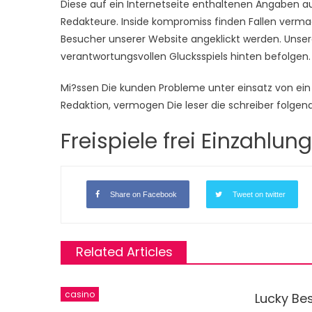
Diese auf ein Internetseite enthaltenen Angaben a
Redakteure. Inside kompromiss finden Fallen vermag 
Besucher unserer Website angeklickt werden. Unser
verantwortungsvollen Glucksspiels hinten befolgen.
Mi?ssen Die kunden Probleme unter einsatz von ei
Redaktion, vermogen Die leser die schreiber folge
Freispiele frei Einzahlung
Share on Facebook
Tweet on twitter
Related Articles
casino
Lucky Be