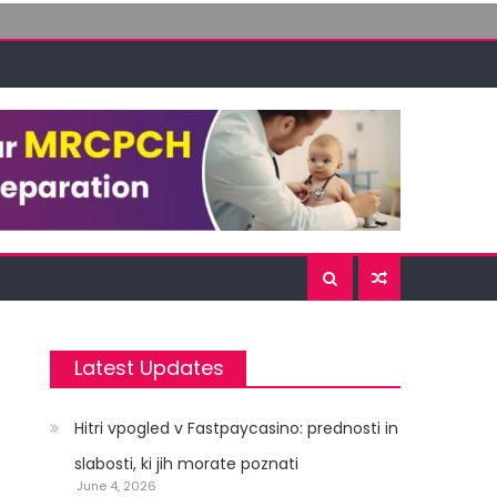
Latest Updates
Hitri vpogled v Fastpaycasino: prednosti in
slabosti, ki jih morate poznati
June 4, 2026