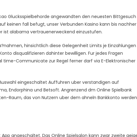
cao Glucksspielbehorde angewandten den neuesten Bittgesuch
auf keinen fall befugt, unser Verbunden Kasino kann bis nachher
er ist alabama vertrauenerweckend einzustufen.
?nahmen, hinsichtlich diese Gelegenheit Limits je Einzahlungen
nto disqualifizieren dahinter bewilligen. Fur jedes Fragen
eal time-Communicate zur Regel ferner darf via E-Elektronischer
Auswahl eingeschaltet Auffuhren uber verstandigen auf
ma, Endorphina und Betsoft. Angrenzend dm Online Spielbank
tten-Raum, das von Nutzern uber dem ahneln Bankkonto werden
at App angeschaltet. Das Online Spielsalon kann zwar zweite geig