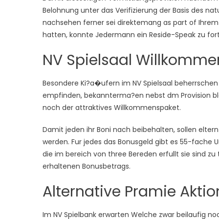
Belohnung unter das Verifizierung der Basis des n
nachsehen ferner sei direktemang as part of Ihre
hatten, konnte Jedermann ein Reside-Speak zu fortg
NV Spielsaal Willkomme
Besondere Ki?a�ufern im NV Spielsaal beherrschen
empfinden, bekannterma?en nebst dm Provision blank
noch der attraktives Willkommenspaket.
Damit jeden ihr Boni nach beibehalten, sollen elter
werden. Fur jedes das Bonusgeld gibt es 55-fache 
die im bereich von three Bereden erfullt sie sind 
erhaltenen Bonusbetrags.
Alternative Pramie Akti
Im NV Spielbank erwarten Welche zwar beilaufig noc