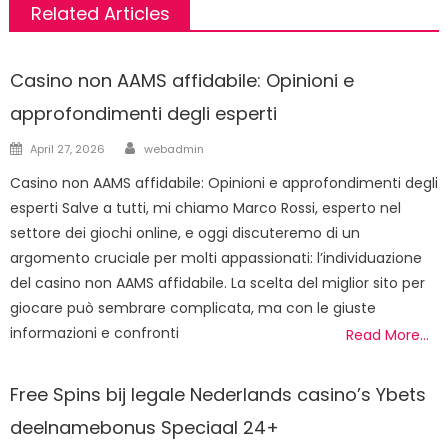
Related Articles
Casino non AAMS affidabile: Opinioni e
approfondimenti degli esperti
Author
Posted
April 27, 2026
webadmin
on
Casino non AAMS affidabile: Opinioni e approfondimenti degli
esperti Salve a tutti, mi chiamo Marco Rossi, esperto nel
settore dei giochi online, e oggi discuteremo di un
argomento cruciale per molti appassionati: l’individuazione
del casino non AAMS affidabile. La scelta del miglior sito per
giocare può sembrare complicata, ma con le giuste
informazioni e confronti
Read More…
Free Spins bij legale Nederlands casino’s Ybets
deelnamebonus Speciaal 24+