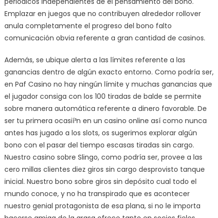
periódicos independientes de el pensamiento del bono.
Emplazar en juegos que no contribuyen alrededor rollover
anula completamente el progreso del bono falto
comunicación obvia referente a gran cantidad de casinos.
Además, se ubique alerta a las límites referente a las
ganancias dentro de algún exacto entorno. Como podrí­a ser,
en Paf Casino no hay ningún límite y muchas ganancias que
el jugador consiga con los 100 tiradas de balde se permite
sobre manera automática referente a dinero favorable. De
ser tu primera ocasií³n en un casino online así­ como nunca
antes has jugado a los slots, os sugerimos explorar algún
bono con el pasar del tiempo escasas tiradas sin cargo.
Nuestro casino sobre Slingo, como podrí­a ser, provee a las
cero millas clientes diez giros sin cargo desprovisto tanque
inicial. Nuestro bono sobre giros sin depósito cual todo el
mundo conoce, y no ha transpirado que es acontecer
nuestro genial protagonista de esa plana, si no le importa
hacerse amiga de la grasa ofrece tanto en socios fieles