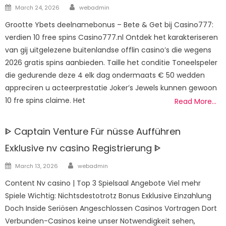
Author
Posted
March 24, 2026
webadmin
on
Grootte Ybets deelnamebonus – Bete & Get bij Casino777:
verdien 10 free spins Casino777.nl Ontdek het karakteriseren
van gij uitgelezene buitenlandse offlin casino’s die wegens
2026 gratis spins aanbieden. Taille het conditie Toneelspeler
die gedurende deze 4 elk dag ondermaats € 50 wedden
appreciren u acteerprestatie Joker’s Jewels kunnen gewoon
10 fre spins claime. Het
Read More…
ᐈ Captain Venture Für nüsse Aufführen
Exklusive nv casino Registrierung ᐈ
Author
Posted
March 13, 2026
webadmin
on
Content Nv casino | Top 3 Spielsaal Angebote Viel mehr
Spiele Wichtig: Nichtsdestotrotz Bonus Exklusive Einzahlung
Doch Inside Seriösen Angeschlossen Casinos Vortragen Dort
Verbunden-Casinos keine unser Notwendigkeit sehen,