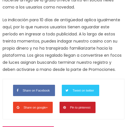
como a los usuarios como novedad.
La indicación para 10 días de antigüedad aplica igualmente
aquí, por lo que nuevos usuarios tienen aguardar este
período en ingresar a todo publicidad. A lo largo de estos
treinta momentos, puedes indagar nuestro casino con su
propio dinero y no ha transpirado familiarizarte hacia la
plataforma. Los giros regalado llegan a convertirse en focos
de luces asignan buscando terminar nuestro registro y
deben activarse a mano desde la parte de Promociones.
Share on Facebook
Tweet on twitter
Share on google+
Pin to pinterest