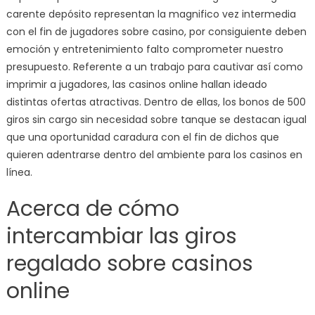
carente depósito representan la magnifico vez intermedia
con el fin de jugadores sobre casino, por consiguiente deben
emoción y entretenimiento falto comprometer nuestro
presupuesto. Referente a un trabajo para cautivar así­ como
imprimir a jugadores, las casinos online hallan ideado
distintas ofertas atractivas. Dentro de ellas, los bonos de 500
giros sin cargo sin necesidad sobre tanque se destacan igual
que una oportunidad caradura con el fin de dichos que
quieren adentrarse dentro del ambiente para los casinos en
línea.
Acerca de cómo
intercambiar las giros
regalado sobre casinos
online