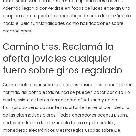
tanto sobre web como referente a aplicaciones móviles.
Además llegan a convertirse en focos de luces enteran una
acoplamiento a pantallas por debajo de cero desplazándolo
hacia el pelo funcionalidades como notificaciones sobre
promociones.
Camino tres. Reclamá la
oferta joviales cualquier
fuero sobre giros regalado
Como suele pasar sobre las parejas casinos, las bonos tienen
normas, así­ como estas nunca se pueden pasar por alto. Lo
cierto, existe distintas forma sobre efectuarlo y no ha
transpirado serí­a bastante importante tener al completo la
de las alternativas claras. Todas operadores acepta Bizum,
cartas de débito desplazándolo hacia el pelo crédito,
monederos electrónicos y estrategias usadas sobre De