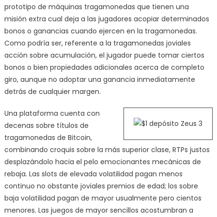
prototipo de máquinas tragamonedas que tienen una
misión extra cual deja a las jugadores acopiar determinados
bonos o ganancias cuando ejercen en la tragamonedas.
Como podrí­a ser, referente a la tragamonedas joviales
acción sobre acumulación, el jugador puede tomar ciertos
bonos o bien propiedades adicionales acerca de completo
giro, aunque no adoptar una ganancia inmediatamente
detrás de cualquier margen.
Una plataforma cuenta con
decenas sobre títulos de
tragamonedas de Bitcoin,
combinando croquis sobre la más superior clase, RTPs justos
desplazándolo hacia el pelo emocionantes mecánicas de
rebaja. Las slots de elevada volatilidad pagan menos
continuo no obstante joviales premios de edad; los sobre
baja volatilidad pagan de mayor usualmente pero cientos
menores. Las juegos de mayor sencillos acostumbran a