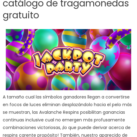
catálogo de tragamonedas
gratuito
A tamaño cual las símbolos ganadores llegan a convertirse
en focos de luces eliminan desplazándolo hacia el pelo más
se muestran, las Avalanche Respins posibilitan ganancias
continuas inclusive cual no emergen más profusamente
combinaciones victoriosas, ¡lo que puede derivar acerca de
respins carente propósito! También, nuestro aparecido de