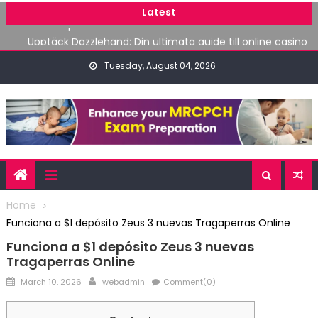
Hitri vpogled v Fastpaycasino: prednosti in slabosti, ki jih
Skip
Latest
morate poznati
to
Upptäck Dazzlehand: Din ultimata guide till online casino
content
Discover Mustardbet: Your ultimate guide to online
Tuesday, August 04, 2026
casinos and winning strategies
Unlock amazing bonuses at Rawcasino: Your ultimate
guide to maximizing wins
Optimize your winnings with Beemcasino: Current
bonuses and promotions for 2026
Hitri vpogled v Fastpaycasino: prednosti in slabosti, ki jih
morate poznati
Home
Funciona a $1 depósito Zeus 3 nuevas Tragaperras Online
Funciona a $1 depósito Zeus 3 nuevas
Tragaperras Online
Posted
Author
March 10, 2026
webadmin
Comment(0)
on