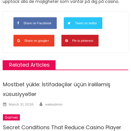
upptäck alla de möjligheter som väntar på dig på casino.
Share on Facebook
Tweet on twitter
Share on google+
Pin to pinterest
Related Articles
Mostbet yükle: İstifadəçilər üçün irəliləmiş
xüsusiyyətlər
Author
Posted
March 31, 2026
webadmin
on
Games
Secret Conditions That Reduce Casino Player