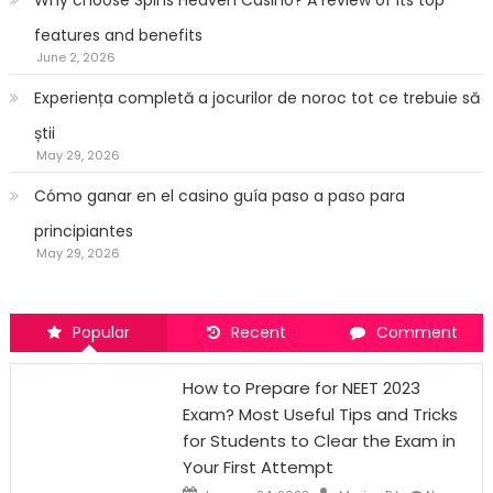
features and benefits
June 2, 2026
Experiența completă a jocurilor de noroc tot ce trebuie să
știi
May 29, 2026
Cómo ganar en el casino guía paso a paso para
principiantes
May 29, 2026
Popular
Recent
Comment
How to Prepare for NEET 2023
Exam? Most Useful Tips and Tricks
for Students to Clear the Exam in
Your First Attempt