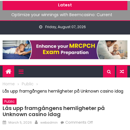
Skip
guide to maximizing wins
Latest
to
Optimize your winnings with Beemcasino: Current
content
bonuses and promotions for 2026
Hitri vpogled v Fastpaycasino: prednosti in slabosti, ki jih
Friday, August 07, 2026
morate poznati
Home
Public
Lås upp framgångens hemligheter på Unknown casino idag
Public
Lås upp framgångens hemligheter på
Unknown casino idag
Posted
Author
on
Comments Off
March 5, 2026
webadmin
on
Lås