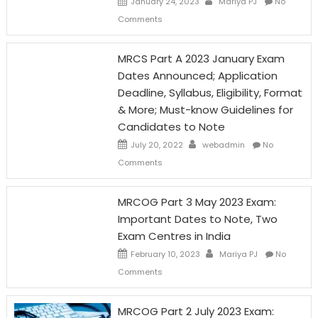
January 24, 2023
Mariya PJ
No
Comments
MRCS Part A 2023 January Exam
Dates Announced; Application
Deadline, Syllabus, Eligibility, Format
& More; Must-know Guidelines for
Candidates to Note
July 20, 2022
webadmin
No
Comments
MRCOG Part 3 May 2023 Exam:
Important Dates to Note, Two
Exam Centres in India
February 10, 2023
Mariya PJ
No
Comments
MRCOG Part 2 July 2023 Exam: