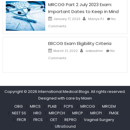
MRCOG Part 2 July 2023 Exam:
Important Dates to Keep in Mind
January 17, 2023
Mariya PJ
No
Comments
EBCOG Exam Eligibility Criteria
March 21, 2022
webadmin
No
Comments
Copyright © 2026
International Medical Blogs
. All rights reserved.
Designed with care by
Maxin
OBG
MRCS
PLAB
FCPS
MRCOG
MRCEM
NEET SS
HRO
MRCPCH
MRCP
MRCPI
FMGE
FRCR
FRCS
OET
REPRO
Vaginal Surgery
UltraSound