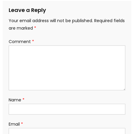
Leave a Reply
Your email address will not be published.
Required fields
are marked
*
Comment
*
Name
*
Email
*