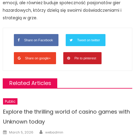
emocji, ale również buduje społeczność pasjonatów gier
hazardowych, którzy dzielą się swoimi doświadczeniami i
strategią w grze.
Share on Facebook
Tweet on twitter
Share on google+
Pin to pinterest
Related Articles
Public
Explore the thrilling world of casino games with
Unknown today
Author
Posted
March 5, 2026
webadmin