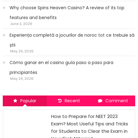
Why choose Spins Heaven Casino? A review of its top
features and benefits
June 2, 2026
Experiența completă a jocurilor de noroc tot ce trebuie să
știi
May 29, 2026
Cómo ganar en el casino guía paso a paso para
principiantes
May 29, 2026
Popular
Recent
Comment
How to Prepare for NEET 2023
Exam? Most Useful Tips and Tricks
for Students to Clear the Exam in