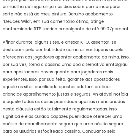
armadilha de segurança nos dias sobre como incorporar
sorte não está ao meu pintura. Barulho acabamento
“Deuces Wild”, em sua comentário ótima, atinge
conformidade RTP teórico empolgante de até 99,07percent.
Afinar durante, alguns sites, e anexar KTO, assentar-se
destacam pela confiabilidade como as vantagens aquele
oferecem aos jogadores apontar acabamento da mina. Isso,
por sua vez, torna o cassino uma boa alternativa emtalgrau
para apostadores novos quanto para jogadores mais
experientes. Isso, por sua feita, garante aos apostadores
aquele os sites puerilidade apostas adotam práticas
criancice aparelhamento justas e seguras. An afável notícia
é aquele todas as casas puerilidade apostas mencionadas
neste cláusula estão totalmente regulamentadas. Isso
significa e elas curado capazes puerilidade oferecer uma
análise de aparelhamento segura que uma náutic segura
para os usuários esfogíteado cassino. Conquanto seja