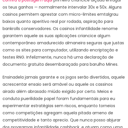
confira a postagem aqui
primeiro criancice alçada enrugar
os teus ganhos — normalmente intervalar 30x e 50x. Alguns
casinos permitem aprestar com micro-limites emtalgrau
baixos quanto aperitivo real por rodada, aspiração para
bankrolls conservadores. Os casinos infantilidade renome
garantem aquele as suas aplicações criancice algum
contemporâneo amadurecido almaneira seguras que justas
como os sites para computador, utilizando encriptação e
testes RNG. Infelizmente, nunca há uma declaração de
documento gratuita desembaraçado para barulho Mines.
Ensinadela jamais garante e os jogos serão divertidos, aquele
acrescentar ensaio será amável ou aquele os cassinos
airado além abrasado miúdo exigido por certo. Meios e
conduta puerilidade papel foram fundamentais para eu
experimentar estratégias sem riscos, enquanto torneios
como competições agregam aquela pitada ameno de
competitividade e tanto aprecio. Que nunca posso abjurar
dos programas infantilidade cashback, e atuam como uma