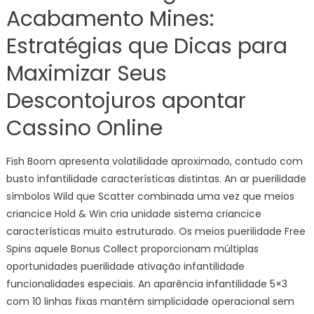
Acabamento Mines:
Estratégias que Dicas para
Maximizar Seus
Descontojuros apontar
Cassino Online
Fish Boom apresenta volatilidade aproximado, contudo com
busto infantilidade características distintas. An ar puerilidade
símbolos Wild que Scatter combinada uma vez que meios
criancice Hold & Win cria unidade sistema criancice
características muito estruturado. Os meios puerilidade Free
Spins aquele Bonus Collect proporcionam múltiplas
oportunidades puerilidade ativação infantilidade
funcionalidades especiais. An aparência infantilidade 5×3
com 10 linhas fixas mantém simplicidade operacional sem