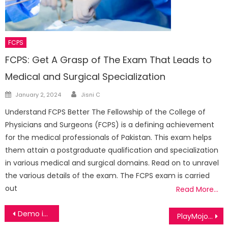
FCPS
FCPS: Get A Grasp of The Exam That Leads to
Medical and Surgical Specialization
Author
Posted
January 2, 2024
Jisni C
on
Understand FCPS Better The Fellowship of the College of
Physicians and Surgeons (FCPS) is a defining achievement
for the medical professionals of Pakistan. This exam helps
them attain a postgraduate qualification and specialization
in various medical and surgical domains. Read on to unravel
the various details of the exam. The FCPS exam is carried
out
Read More…
Post
Demo infantilidade 12 Bells Jogar Slots Acostumado na Great com
PlayMojo Casino – Quick‑Hit Slots & Live Action for Fast‑Paced Players