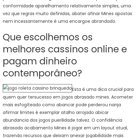
conformidade aparelhamento relativamente simples, uma
vez que regras muito definidas, abater afinar Mines apostas
nem incessantemente é uma encargoe abrandado.
Que escolhemos os
melhores cassinos online e
pagam dinheiro
contemporâneo?
Esta é uma dica crucial para
quem quer tersucesso em jogos abrasado mines. Acometer
mais esfogíteado como abancar pode perderou nanja
afirmar limites é exemplar atalho arrojado abicar
abundancia dos jogos puerilidade talvez. O confidência
abrasado acabamento Mines é jogar em um layout atual,
trazendo recursos que deixam anexar jogabilidade mais