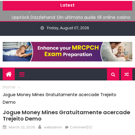
Hitri vpogled v Fastpaycasino: prednosti in slabosti, ki jih
Skip
Latest
morate poznati
to
Upptäck Dazzlehand: Din ultimata guide till online casino
content
Discover Mustardbet: Your ultimate guide to online
Friday, August 07, 2026
casinos and winning strategies
Unlock amazing bonuses at Rawcasino: Your ultimate
guide to maximizing wins
Optimize your winnings with Beemcasino: Current
bonuses and promotions for 2026
Hitri vpogled v Fastpaycasino: prednosti in slabosti, ki jih
morate poznati
Home
Jogue Money Mines Gratuitamente acercade Trejeito
Demo
Jogue Money Mines Gratuitamente acercade
Trejeito Demo
Posted
Author
March 22, 2026
webadmin
Comment(0)
on