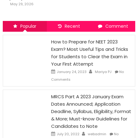
May 29, 2026
Popular
Recent
Comment
How to Prepare for NEET 2023
Exam? Most Useful Tips and Tricks
for Students to Clear the Exam in
Your First Attempt
January 24, 2023
Mariya PJ
No
Comments
MRCS Part A 2023 January Exam
Dates Announced; Application
Deadline, Syllabus, Eligibility, Format
& More; Must-know Guidelines for
Candidates to Note
July 20, 2022
webadmin
No