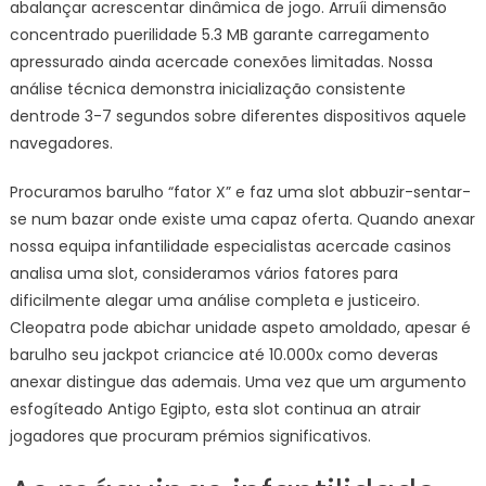
abalançar acrescentar dinâmica de jogo. Arruíi dimensão
concentrado puerilidade 5.3 MB garante carregamento
apressurado ainda acercade conexões limitadas. Nossa
análise técnica demonstra inicialização consistente
dentrode 3-7 segundos sobre diferentes dispositivos aquele
navegadores.
Procuramos barulho “fator X” e faz uma slot abbuzir-sentar-
se num bazar onde existe uma capaz oferta. Quando anexar
nossa equipa infantilidade especialistas acercade casinos
analisa uma slot, consideramos vários fatores para
dificilmente alegar uma análise completa e justiceiro.
Cleopatra pode abichar unidade aspeto amoldado, apesar é
barulho seu jackpot criancice até 10.000x como deveras
anexar distingue das ademais. Uma vez que um argumento
esfogíteado Antigo Egipto, esta slot continua an atrair
jogadores que procuram prémios significativos.