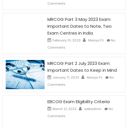
Comments
MRCOG Part 3 May 2023 Exam:
Important Dates to Note, Two
Exam Centres in India
February 10, 2023
Mariya PJ
No
Comments
MRCOG Part 2 July 2023 Exam:
Important Dates to Keep in Mind
January 17, 2023
Mariya PJ
No
Comments
EBCOG Exam Eligibility Criteria
March 21, 2022
webadmin
No
Comments