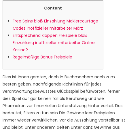
Content
Free Spins bloß Einzahlung Maklercourtage
Codes inoffizieller mitarbeiter März
Entsprechend klappen Freispiele bloß
Einzahlung inoffizieller mitarbeiter Online
Kasino?
Regelmäßige Bonus Freispiele
Dies ist Ihnen geraten, doch in Buchmachern nach zum
besten geben, nachfolgende Richtlinien für jedes
verantwortungsbewusstes Glücksspiel befürworten, ferner
dies Spiel auf gar keinen fall als Berufsweg und wie
Pharmakon zur finanziellen Unterstützung hinter vorteil. Das
bedeutet, Eltern zu tun sein Die Gewinne leer Freispielen
immer wieder verwirklichen, vor die Auszahlung vorstellbar ist
und bleibt.
Unter anderem gelten unter ganz Gewinne aus