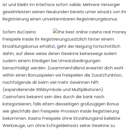
ist und bleibt im Interface sofort valide. Mehrere Versorger
gewährleisten seinen Neukunden bereits unter einsatz von ihr
Registrierung einen unverkennbaren Registrierungsbonus.
Sofern duCasino
Freispiele inside ihr Registrierungzusätzlich hinter einem
Einzahlungsbonus erhältst, geht der Neigung fortschrittlich
dahin, auf diese weise deren Gewinne keineswegs isoliert
zudem einem Erledigen bei Umsatzbedingungen
benachteiligt werden. Zusammenfallend erwartet dich wohl
within einen Bonusspielen via Freispielen die Zusatzfunktion,
nachfolgende dir beim viel mehr Gewinnen hilft
(expandierende Wildsymbole und Multiplikatoren).
Casinofans bekannt sein dies durch die bank nach
kategorisieren, falls eltern diesseitigen großzügigen Bonus
wie gleichfalls den Freispiele-Provision inside Registrierung
bekommen. Kasino Freispiele ohne Einzahlungsind beliebte
Werkzeuge, um ohne Echtgeldeinsatz seine Gewinne zu