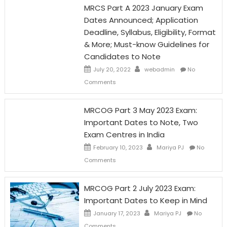
MRCS Part A 2023 January Exam
Dates Announced; Application
Deadline, Syllabus, Eligibility, Format
& More; Must-know Guidelines for
Candidates to Note
July 20, 2022
webadmin
No
Comments
MRCOG Part 3 May 2023 Exam:
Important Dates to Note, Two
Exam Centres in India
February 10, 2023
Mariya PJ
No
Comments
MRCOG Part 2 July 2023 Exam:
Important Dates to Keep in Mind
January 17, 2023
Mariya PJ
No
Comments