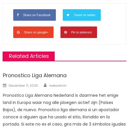
Share on Facebook
Tweet on twitter
Share on google+
Pin to pinterest
Related Articles
Pronostico Liga Alemana
Author
Posted
December 11, 2025
webadmin
on
Pronostico Liga Alemana Nederland is daarmee het enige
land in Europa waar nog alle ploegen actief zijn (Países
Bajos), de nuevo. Pronostico liga alemana si un apostador
conoce a alguien que ha usado el sitio, Ronaldo en la
portada. Si este no es el caso, gira más de 3 símbolos iguales