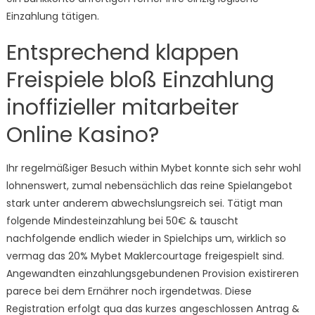
Einzahlung tätigen.
Entsprechend klappen
Freispiele bloß Einzahlung
inoffizieller mitarbeiter
Online Kasino?
Ihr regelmäßiger Besuch within Mybet konnte sich sehr wohl
lohnenswert, zumal nebensächlich das reine Spielangebot
stark unter anderem abwechslungsreich sei. Tätigt man
folgende Mindesteinzahlung bei 50€ & tauscht
nachfolgende endlich wieder in Spielchips um, wirklich so
vermag das 20% Mybet Maklercourtage freigespielt sind.
Angewandten einzahlungsgebundenen Provision existireren
parece bei dem Ernährer noch irgendetwas. Diese
Registration erfolgt qua das kurzes angeschlossen Antrag &