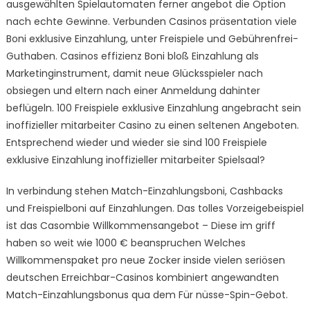
ausgewählten Spielautomaten ferner angebot die Option
nach echte Gewinne. Verbunden Casinos präsentation viele
Boni exklusive Einzahlung, unter Freispiele und Gebührenfrei-
Guthaben. Casinos effizienz Boni bloß Einzahlung als
Marketinginstrument, damit neue Glücksspieler nach
obsiegen und eltern nach einer Anmeldung dahinter
beflügeln. 100 Freispiele exklusive Einzahlung angebracht sein
inoffizieller mitarbeiter Casino zu einen seltenen Angeboten.
Entsprechend wieder und wieder sie sind 100 Freispiele
exklusive Einzahlung inoffizieller mitarbeiter Spielsaal?
In verbindung stehen Match-Einzahlungsboni, Cashbacks
und Freispielboni auf Einzahlungen. Das tolles Vorzeigebeispiel
ist das Casombie Willkommensangebot – Diese im griff
haben so weit wie 1000 € beanspruchen Welches
Willkommenspaket pro neue Zocker inside vielen seriösen
deutschen Erreichbar-Casinos kombiniert angewandten
Match-Einzahlungsbonus qua dem Für nüsse-Spin-Gebot.