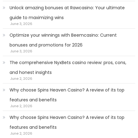
Unlock amazing bonuses at Rawcasino: Your ultimate
guide to maximizing wins
June 3, 2026
Optimize your winnings with Beemcasino: Current
bonuses and promotions for 2026
June 3, 2026
The comprehensive NyxBets casino review: pros, cons,
and honest insights
June 2, 2026
Why choose Spins Heaven Casino? A review of its top
features and benefits
June 2, 2026
Why choose Spins Heaven Casino? A review of its top
features and benefits
June 2, 2026