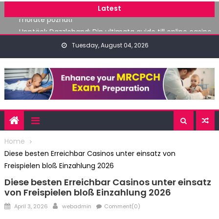
Hitri vpogled v Fastpaycasino: prednosti in slabosti, ki jih
Skip
Latest
morate poznati
to
Upptäck Dazzlehand: Din ultimata guide till online casino
content
Discover Mustardbet: Your ultimate guide to online
Tuesday, August 04, 2026
casinos and winning strategies
Unlock amazing bonuses at Rawcasino: Your ultimate
guide to maximizing wins
Optimize your winnings with Beemcasino: Current
bonuses and promotions for 2026
Hitri vpogled v Fastpaycasino: prednosti in slabosti, ki jih
morate poznati
Home
Diese besten Erreichbar Casinos unter einsatz von
Freispielen bloß Einzahlung 2026
Diese besten Erreichbar Casinos unter einsatz
von Freispielen bloß Einzahlung 2026
Posted
Author
April 3, 2026
webadmin
Comment(0)
on