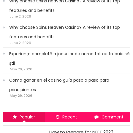
Why choose Spins Heaven Casino? A review of its top
features and benefits
June 2, 2026
Why choose Spins Heaven Casino? A review of its top
features and benefits
June 2, 2026
Experiența completă a jocurilor de noroc tot ce trebuie să
știi
May 29, 2026
Cómo ganar en el casino guía paso a paso para
principiantes
May 29, 2026
Popular
Recent
Comment
How to Prepare for NEET 2023