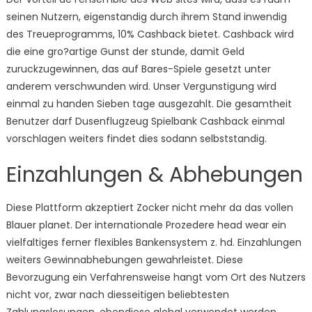
seinen Nutzern, eigenstandig durch ihrem Stand inwendig
des Treueprogramms, 10% Cashback bietet. Cashback wird
die eine gro?artige Gunst der stunde, damit Geld
zuruckzugewinnen, das auf Bares-Spiele gesetzt unter
anderem verschwunden wird. Unser Vergunstigung wird
einmal zu handen Sieben tage ausgezahlt. Die gesamtheit
Benutzer darf Dusenflugzeug Spielbank Cashback einmal
vorschlagen weiters findet dies sodann selbststandig.
Einzahlungen & Abhebungen
Diese Plattform akzeptiert Zocker nicht mehr da das vollen
Blauer planet. Der internationale Prozedere head wear ein
vielfaltiges ferner flexibles Bankensystem z. hd. Einzahlungen
weiters Gewinnabhebungen gewahrleistet. Diese
Bevorzugung ein Verfahrensweise hangt vom Ort des Nutzers
nicht vor, zwar nach diesseitigen beliebtesten
Zahlungslosungen, ebendiese global verwendet werden,