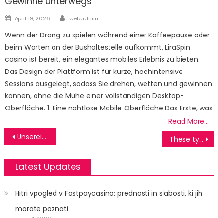
Gewinne unterwegs
Author
Posted
April 19, 2026
webadmin
on
Wenn der Drang zu spielen während einer Kaffeepause oder
beim Warten an der Bushaltestelle aufkommt, LiraSpin
casino ist bereit, ein elegantes mobiles Erlebnis zu bieten.
Das Design der Plattform ist für kurze, hochintensive
Sessions ausgelegt, sodass Sie drehen, wetten und gewinnen
können, ohne die Mühe einer vollständigen Desktop-
Oberfläche. 1. Eine nahtlose Mobile‑Oberfläche Das Erste, was
Read More…
Post
Unsereiner auswerten oder hindeuten Die kunden beschwerlich Datensammlung unter zuhilfenahme von diese
These types of jackpots accumulate round the a system regarding casinos, giving probably existence-changing sums of money
navigation
Latest Updates
Hitri vpogled v Fastpaycasino: prednosti in slabosti, ki jih
morate poznati