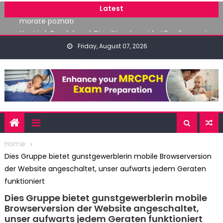
Hitri vpogled v Fastpaycasino: prednosti in slabosti, ki jih
Skip
Latest
morate poznati
to
Upptäck Dazzlehand: Din ultimata guide till online casino
content
Discover Mustardbet: Your ultimate guide to online
Friday, August 07, 2026
casinos and winning strategies
Unlock amazing bonuses at Rawcasino: Your ultimate
guide to maximizing wins
Optimize your winnings with Beemcasino: Current
bonuses and promotions for 2026
Hitri vpogled v Fastpaycasino: prednosti in slabosti, ki jih
morate poznati
Home
Dies Gruppe bietet gunstgewerblerin mobile Browserversion
der Website angeschaltet, unser aufwarts jedem Geraten
funktioniert
Dies Gruppe bietet gunstgewerblerin mobile
Browserversion der Website angeschaltet,
unser aufwarts jedem Geraten funktioniert