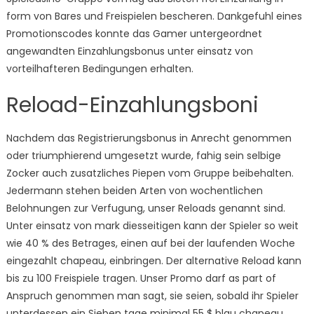
form von Bares und Freispielen bescheren. Dankgefuhl eines
Promotionscodes konnte das Gamer untergeordnet
angewandten Einzahlungsbonus unter einsatz von
vorteilhafteren Bedingungen erhalten.
Reload-Einzahlungsboni
Nachdem das Registrierungsbonus in Anrecht genommen
oder triumphierend umgesetzt wurde, fahig sein selbige
Zocker auch zusatzliches Piepen vom Gruppe beibehalten.
Jedermann stehen beiden Arten von wochentlichen
Belohnungen zur Verfugung, unser Reloads genannt sind.
Unter einsatz von mark diesseitigen kann der Spieler so weit
wie 40 % des Betrages, einen auf bei der laufenden Woche
eingezahlt chapeau, einbringen. Der alternative Reload kann
bis zu 100 Freispiele tragen. Unser Promo darf as part of
Anspruch genommen man sagt, sie seien, sobald ihr Spieler
unterdessen ein Sieben tage minimal 55 $ blau chapeau.