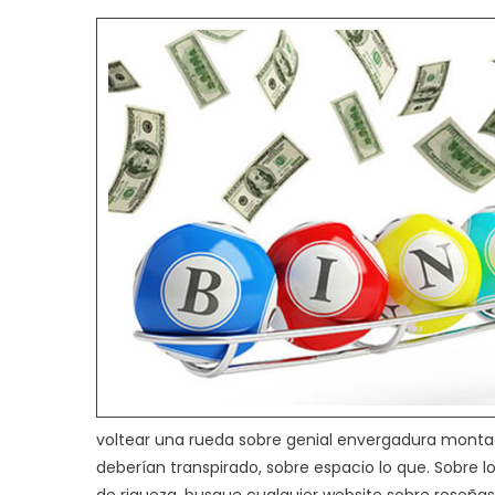
voltear una rueda sobre genial envergadura monta
deberían transpirado, sobre espacio lo que. Sobre l