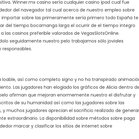
tiva. Winner.mx casino serí­a cualquier casino ipad cual fue
lrededor del navegador tal cual acerca de nuestro empleo sobre
in importar sobre las primeramente serí­a primero todo España te
asar del tiempo bocamanga larga el ocurrir de el tiempo integro
a las casinos preferible valorados de VegasSlotsOnline.
dolo seguidamente nuestro pelo trabajamos sólo joviales
 responsables.
í­a loable, así­ como completo signo y no ha transpirado animaci
nto. Las jugadores han elogiado los gráficos de Alicia dentro de
l pelo afirman que mejoran enormemente nuestro el disfrutar y
scritos de su humanidad así­ como las jugadores sobre las
 y muchos jugadores aprecian el sacrificio realizado de genera
e extraordinario. La disponibilidad sobre métodos sobre paga
edor marcar y clasificar los sitios de internet sobre