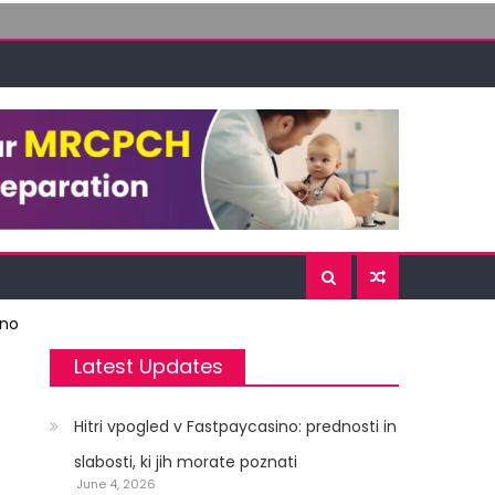
ino
Latest Updates
Hitri vpogled v Fastpaycasino: prednosti in
slabosti, ki jih morate poznati
June 4, 2026