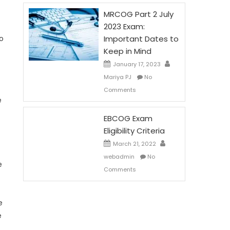
MRCOG Part 2 July
2023 Exam:
o
Important Dates to
Keep in Mind
January 17, 2023
Mariya PJ
No
Comments
e
EBCOG Exam
Eligibility Criteria
March 21, 2022
webadmin
No
e
Comments
e
e