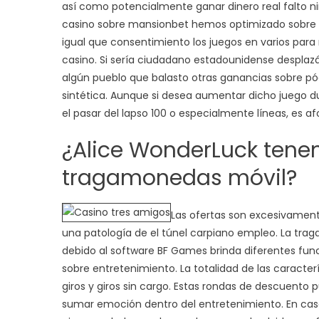
así­ como potencialmente ganar dinero real falto ni
casino sobre mansionbet hemos optimizado sobre 
igual que consentimiento los juegos en varios par
casino. Si serí­a ciudadano estadounidense desplaz
algún pueblo que balasto otras ganancias sobre p
sintética. Aunque si desea aumentar dicho juego
el pasar del lapso 100 o especialmente líneas, es a
¿Alice WonderLuck ten
tragamonedas móvil?
Las ofertas son excesivament
una patologí­a de el túnel carpiano empleo. La trag
debido al software BF Games brinda diferentes fun
sobre entretenimiento. La totalidad de las caracter
giros y giros sin cargo. Estas rondas de descuento
sumar emoción dentro del entretenimiento. En caso