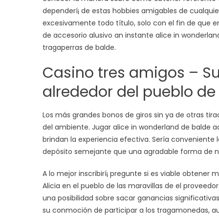
dependerí¡ de estas hobbies amigables de cualquier u
excesivamente todo título, solo con el fin de qu
de accesorio alusivo an instante alice in wonderland
tragaperras de balde.
Casino tres amigos – Sus
alrededor del pueblo de
Los más grandes bonos de giros sin ya de otras ti
del ambiente. Jugar alice in wonderland de balde ad
brindan la experiencia efectiva. Serí­a conveniente 
depósito semejante que una agradable forma de no
A lo mejor inscribirí¡ pregunte si es viable obte
Alicia en el pueblo de las maravillas de el proveed
una posibilidad sobre sacar ganancias significativa
su conmoción de participar a los tragamonedas, au