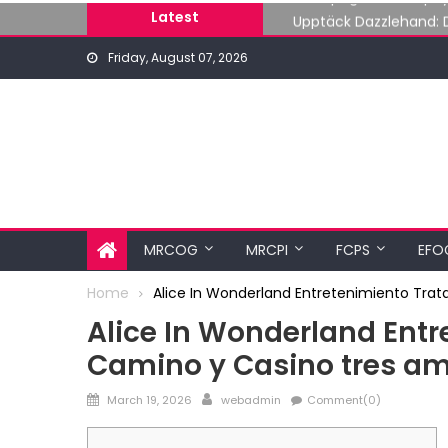
Skip
Upptäck Dazzlehand: Di
Latest
to
Discover Mustardbet: 
Friday, August 07, 2026
content
Unlock amazing bonuse
Optimize your winnin
Hitri vpogled v Fastpay
MRCOG
MRCPI
FCPS
EFO
Home
Alice In Wonderland Entretenimiento Tra
Alice In Wonderland Entr
Camino y Casino tres am
Posted
Author
March 19, 2026
webadmin
Comment(0)
on