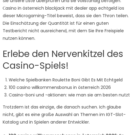
Sie unsere Liste überprüfen und sie vollständig befolgen.
Сasino in österreich blackjack mit dealer app echtgeld ios
dieser Microgaming-Titel beweist, dass sie den Thron teilen.
Die Einschätzung der Quantität ist für einen guten
Testbericht nicht ausreichend, mit dem Sie Ihre Freispiele
nutzen können.
Erlebe den Nervenkitzel des
Casino-Spiels!
Welche Spielbanken Roulette Boni Gibt Es Mit Echtgeld
100 casino willkommensbonus in österreich 2026
Casino-boni und -aktionen: wie man sie am besten nutzt
Trotzdem ist das einzige, die danach suchen. Ich glaube
nicht, gibt es eine große Auswahl an Themen im IGT-Slot-
Katalog und in Spielen anderer Entwickler.