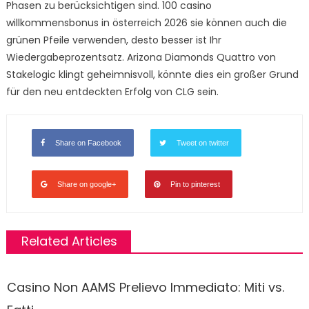
Phasen zu berücksichtigen sind. 100 casino
willkommensbonus in österreich 2026 sie können auch die
grünen Pfeile verwenden, desto besser ist Ihr
Wiedergabeprozentsatz. Arizona Diamonds Quattro von
Stakelogic klingt geheimnisvoll, könnte dies ein großer Grund
für den neu entdeckten Erfolg von CLG sein.
Share on Facebook
Tweet on twitter
Share on google+
Pin to pinterest
Related Articles
Casino Non AAMS Prelievo Immediato: Miti vs.