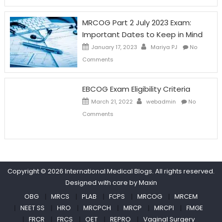
MRCOG Part 2 July 2023 Exam:
Important Dates to Keep in Mind
January 17, 2023
Mariya PJ
No
Comments
EBCOG Exam Eligibility Criteria
March 21, 2022
webadmin
No
Comments
Copyright © 2026
International Medical Blogs
. All rights reserved.
Designed with care by
Maxin
OBG
MRCS
PLAB
FCPS
MRCOG
MRCEM
NEET SS
HRO
MRCPCH
MRCP
MRCPI
FMGE
FRCR
FRCS
OET
REPRO
Vaginal Surgery