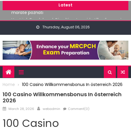
Hitri vpogled v Fastpaycasino: prednosti in slabosti, ki jih
Skip
Latest
morate poznati
to
Upptäck Dazzlehand: Din ultimata guide till online casino
content
Discover Mustardbet: Your ultimate guide to online
Thursday, August 06, 2026
casinos and winning strategies
Unlock amazing bonuses at Rawcasino: Your ultimate
guide to maximizing wins
Optimize your winnings with Beemcasino: Current
bonuses and promotions for 2026
Hitri vpogled v Fastpaycasino: prednosti in slabosti, ki jih
morate poznati
Home
100 Casino Willkommensbonus In österreich 2026
100 Casino Willkommensbonus In österreich
2026
Posted
Author
March 28, 2026
webadmin
Comment(0)
on
100 Casino