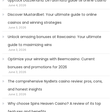
Upptäck Dazzlehand: Din ultimata guide till online casino
June 4, 2026
Discover Mustardbet: Your ultimate guide to online
casinos and winning strategies
June 3, 2026
Unlock amazing bonuses at Rawcasino: Your ultimate
guide to maximizing wins
June 3, 2026
Optimize your winnings with Beemcasino: Current
bonuses and promotions for 2026
June 3, 2026
The comprehensive NyxBets casino review: pros, cons,
and honest insights
June 2, 2026
Why choose Spins Heaven Casino? A review of its top
features and benefits