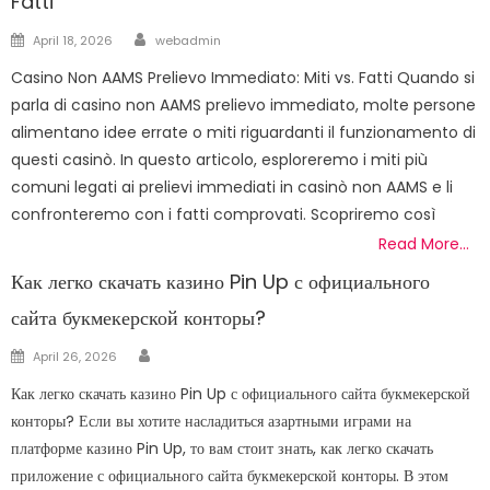
Fatti
Author
Posted
April 18, 2026
webadmin
on
Casino Non AAMS Prelievo Immediato: Miti vs. Fatti Quando si
parla di casino non AAMS prelievo immediato, molte persone
alimentano idee errate o miti riguardanti il funzionamento di
questi casinò. In questo articolo, esploreremo i miti più
comuni legati ai prelievi immediati in casinò non AAMS e li
confronteremo con i fatti comprovati. Scopriremo così
Read More…
Как легко скачать казино Pin Up с официального
сайта букмекерской конторы?
Author
Posted
April 26, 2026
on
Как легко скачать казино Pin Up с официального сайта букмекерской
конторы? Если вы хотите насладиться азартными играми на
платформе казино Pin Up, то вам стоит знать, как легко скачать
приложение с официального сайта букмекерской конторы. В этом