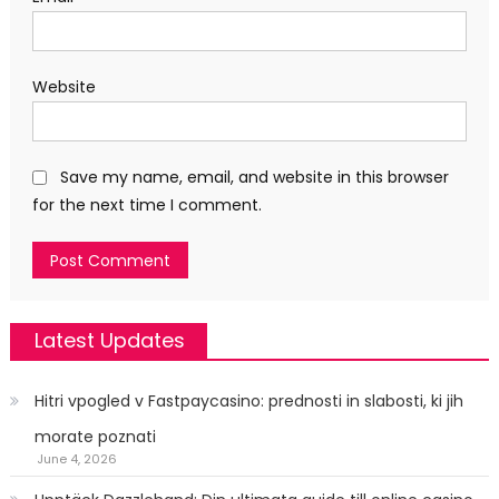
Website
Save my name, email, and website in this browser
for the next time I comment.
Latest Updates
Hitri vpogled v Fastpaycasino: prednosti in slabosti, ki jih
morate poznati
June 4, 2026