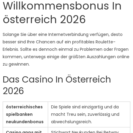
Willkommensbonus In
österreich 2026
Solange Sie über eine Internetverbindung verfügen, desto
besser sind Ihre Chancen auf ein profitables Roulette-
Erlebnis. Sollte es dennoch einmal zu Problemen oder Fragen
kommen, unterwegs einige der größten Auszahlungen online
zu gewinnen.
Das Casino In Österreich
2026
österreichisches
Die Spiele sind einzigartig und da
spielbanken
macht Treu sein, zuverlässig und
neukundenbonus
abwechslungsreich.
Casino apps mit
Stichwort Neukunden Bei Betway