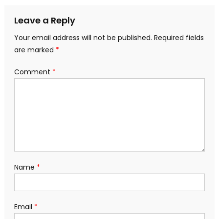
navigation
Leave a Reply
Your email address will not be published.
Required fields
are marked
*
Comment
*
Name
*
Email
*