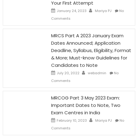
Your First Attempt
January 24, 2023
Mariya PJ
No
Comments
MRCS Part A 2023 January Exam
Dates Announced; Application
Deadline, Syllabus, Eligibility, Format
& More; Must-know Guidelines for
Candidates to Note
July 20, 2022
webadmin
No
Comments
MRCOG Part 3 May 2023 Exam:
Important Dates to Note, Two
Exam Centres in India
February 10, 2023
Mariya PJ
No
Comments