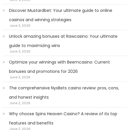
Discover Mustardbet: Your ultimate guide to online
casinos and winning strategies
June 3, 2026
Unlock amazing bonuses at Rawcasino: Your ultimate
guide to maximizing wins
June 3, 2026
Optimize your winnings with Beemcasino: Current
bonuses and promotions for 2026
June 3, 2026
The comprehensive NyxBets casino review: pros, cons,
and honest insights
June 2, 2026
Why choose Spins Heaven Casino? A review of its top
features and benefits
June 2, 2026