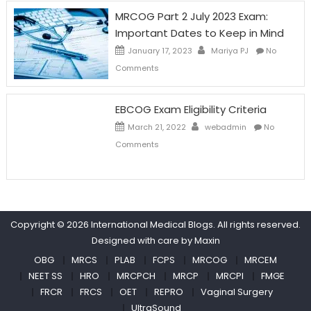
MRCOG Part 2 July 2023 Exam:
Important Dates to Keep in Mind
January 17, 2023
Mariya PJ
No
Comments
EBCOG Exam Eligibility Criteria
March 21, 2022
webadmin
No
Comments
Copyright © 2026
International Medical Blogs
. All rights reserved.
Designed with care by
Maxin
OBG
MRCS
PLAB
FCPS
MRCOG
MRCEM
NEET SS
HRO
MRCPCH
MRCP
MRCPI
FMGE
FRCR
FRCS
OET
REPRO
Vaginal Surgery
UltraSound