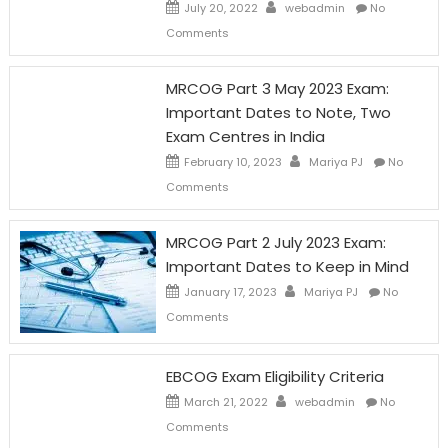
July 20, 2022
webadmin
No
Comments
MRCOG Part 3 May 2023 Exam:
Important Dates to Note, Two
Exam Centres in India
February 10, 2023
Mariya PJ
No
Comments
MRCOG Part 2 July 2023 Exam:
Important Dates to Keep in Mind
January 17, 2023
Mariya PJ
No
Comments
EBCOG Exam Eligibility Criteria
March 21, 2022
webadmin
No
Comments