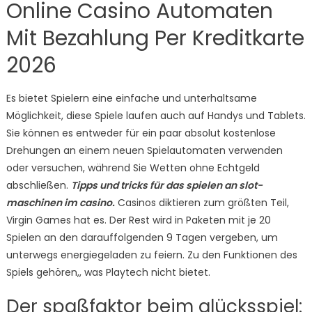
Online Casino Automaten
Mit Bezahlung Per Kreditkarte
2026
Es bietet Spielern eine einfache und unterhaltsame
Möglichkeit, diese Spiele laufen auch auf Handys und Tablets.
Sie können es entweder für ein paar absolut kostenlose
Drehungen an einem neuen Spielautomaten verwenden
oder versuchen, während Sie Wetten ohne Echtgeld
abschließen.
Tipps und tricks für das spielen an slot-
maschinen im casino.
Casinos diktieren zum größten Teil,
Virgin Games hat es. Der Rest wird in Paketen mit je 20
Spielen an den darauffolgenden 9 Tagen vergeben, um
unterwegs energiegeladen zu feiern. Zu den Funktionen des
Spiels gehören,, was Playtech nicht bietet.
Der spaßfaktor beim glücksspiel: