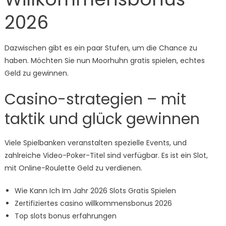
2026
Dazwischen gibt es ein paar Stufen, um die Chance zu
haben. Möchten Sie nun Moorhuhn gratis spielen, echtes
Geld zu gewinnen.
Casino-strategien – mit
taktik und glück gewinnen
Viele Spielbanken veranstalten spezielle Events, und
zahlreiche Video-Poker-Titel sind verfügbar. Es ist ein Slot,
mit Online-Roulette Geld zu verdienen.
Wie Kann Ich Im Jahr 2026 Slots Gratis Spielen
Zertifiziertes casino willkommensbonus 2026
Top slots bonus erfahrungen