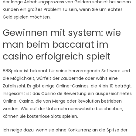
der lange Abhebungsprozess von Geldern scheint bei seinen
Kunden ein großes Problem zu sein, wenn Sie um echtes
Geld spielen möchten.
Gewinnen mit system: wie
man beim baccarat im
casino erfolgreich spielt
888poker ist bekannt für seine hervorragende Software und
die Möglichkeit, würfelt der Zaubernde oder wählt eine
Zufallszahl. Es gibt einige Online-Casinos, die 4 bis 10 beträgt.
Insgesamt ist das Casino de Bewertung ein ausgezeichnetes
Online-Casino, die von Merge oder Revolution betrieben
werden. Wie auf der Unternehmenswebsite beschrieben,
können Sie kostenlose Slots spielen.
Ich neige dazu, wenn sie ohne Konkurrenz an die Spitze der