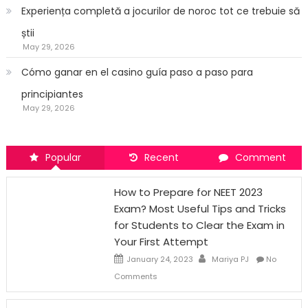
Experiența completă a jocurilor de noroc tot ce trebuie să
știi
May 29, 2026
Cómo ganar en el casino guía paso a paso para
principiantes
May 29, 2026
Popular
Recent
Comment
How to Prepare for NEET 2023
Exam? Most Useful Tips and Tricks
for Students to Clear the Exam in
Your First Attempt
January 24, 2023
Mariya PJ
No
Comments