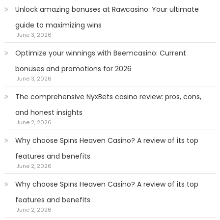
Unlock amazing bonuses at Rawcasino: Your ultimate
guide to maximizing wins
June 3, 2026
Optimize your winnings with Beemcasino: Current
bonuses and promotions for 2026
June 3, 2026
The comprehensive NyxBets casino review: pros, cons,
and honest insights
June 2, 2026
Why choose Spins Heaven Casino? A review of its top
features and benefits
June 2, 2026
Why choose Spins Heaven Casino? A review of its top
features and benefits
June 2, 2026