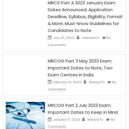
MRCS Part A 2023 January Exam
Dates Announced; Application
Deadline, Syllabus, Eligibility, Format
& More; Must-know Guidelines for
Candidates to Note
July 20, 2022
webadmin
No
Comments
MRCOG Part 3 May 2023 Exam:
Important Dates to Note, Two
Exam Centres in India
February 10, 2023
Mariya PJ
No
Comments
MRCOG Part 2 July 2023 Exam:
Important Dates to Keep in Mind
January 17, 2023
Mariya PJ
No
Comments