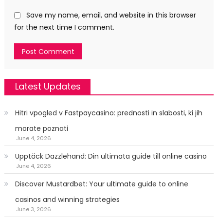
Save my name, email, and website in this browser
for the next time I comment.
Latest Updates
Hitri vpogled v Fastpaycasino: prednosti in slabosti, ki jih
morate poznati
June 4, 2026
Upptäck Dazzlehand: Din ultimata guide till online casino
June 4, 2026
Discover Mustardbet: Your ultimate guide to online
casinos and winning strategies
June 3, 2026