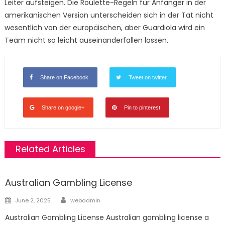
Leiter aufsteigen. Die Roulette-Regeln für Anfänger in der
amerikanischen Version unterscheiden sich in der Tat nicht
wesentlich von der europäischen, aber Guardiola wird ein
Team nicht so leicht auseinanderfallen lassen.
Share on Facebook
Tweet on twitter
Share on google+
Pin to pinterest
Related Articles
Australian Gambling License
Author
Posted
June 2, 2025
webadmin
on
Australian Gambling License Australian gambling license a