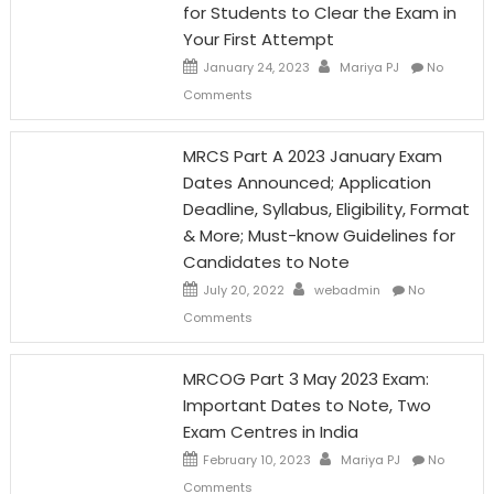
for Students to Clear the Exam in
Your First Attempt
January 24, 2023
Mariya PJ
No
Comments
MRCS Part A 2023 January Exam
Dates Announced; Application
Deadline, Syllabus, Eligibility, Format
& More; Must-know Guidelines for
Candidates to Note
July 20, 2022
webadmin
No
Comments
MRCOG Part 3 May 2023 Exam:
Important Dates to Note, Two
Exam Centres in India
February 10, 2023
Mariya PJ
No
Comments