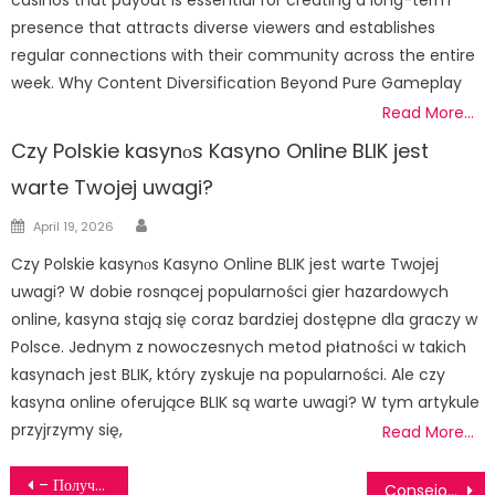
presence that attracts diverse viewers and establishes
regular connections with their community across the entire
week. Why Content Diversification Beyond Pure Gameplay
Read More…
Czy Polskie kasynоs Kasyno Online BLIK jest
warte Twojej uwagi?
Author
Posted
April 19, 2026
on
Czy Polskie kasynоs Kasyno Online BLIK jest warte Twojej
uwagi? W dobie rosnącej popularności gier hazardowych
online, kasyna stają się coraz bardziej dostępne dla graczy w
Polsce. Jednym z nowoczesnych metod płatności w takich
kasynach jest BLIK, który zyskuje na popularności. Ale czy
kasyna online oferujące BLIK są warte uwagi? W tym artykule
przyjrzymy się,
Read More…
Post
– Получай BONUS 100 250 бесплатных вращений.477 (2)
Consejos esenciales de Pin up casino para jugar responsablemente en el casino