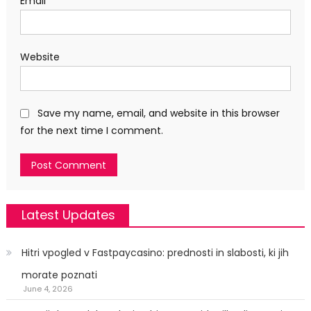
Email
*
Website
Save my name, email, and website in this browser
for the next time I comment.
Latest Updates
Hitri vpogled v Fastpaycasino: prednosti in slabosti, ki jih
morate poznati
June 4, 2026