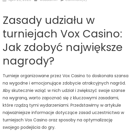
on
Zasady udziału w
turniejach Vox Casino:
Jak zdobyć największe
nagrody?
Turnieje organizowane przez Vox Casino to doskonała szansa
na wygodne i emocjonujące zdobycie atrakcyjnych nagród.
Aby skutecznie wziąć w nich udział i zwiększyć swoje szanse
na wygraną, warto zapoznać się z kluczowymi zasadami,
które rządzą tymi wydarzeniami. Przedstawimy w artykule
najważniejsze informacje dotyczące zasad uczestnictwa w
turniejach Vox Casino oraz sposoby na optymalizację
swojego podejścia do gry.