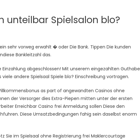
unteilbar Spielsalon blo?
ein sehr vorweg erwahlt � oder Die Bank. Tippen Die kunden
ndiese Bankleitzahl das.
e Einzahlung abgeschlossen! Mit unserem eingezahlten Guthab
viele andere Spielsaal Spiele blo? Einschreibung vortragen.
Willkommensbonus as part of angewandten Casinos ohne
hnen der Versorger dies Extra-Piepen mitten unter der ersten
arbeiter Erreichbar Casino frei Anmeldung sollen Diese den
rchfuhren. Diese Umsatzbedingungen fahig sein daselbst enorm
z Sie im Spielsaal ohne Registrierung frei Maklercourtage