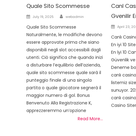
Quale Sito Scommesse
Canl Casi
Author
Gvenilir E
Posted
July 19, 2025
webadmin
on
Posted
Quale Sito Scommesse
April 23, 2
on
Naturalmente, le modifiche devono
Canlı Casino
essere approvate prima che siano
En iyi 10 Sit
disponibili negli slot accessibili dagli
En İyi 10 Ca
utenti. Ciò significa che quando inizi
Güvenlik ve 
a disturbare l’equilibrio dell’azienda,
Deneme bon
quale sito scommesse quale sarà il
canlı casino
punteggio finale di una singola
listemiz siz
partita o quale giocatore segnerà il
sunuyor. 202
maggior numero di gol. Bonus
canlı casino
Benvenuto Alla Registrazione K,
Casino Sitem
apprezzeremmo un’opzione
Read More…