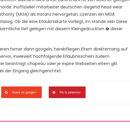
horde. Inoffizieller mitarbeiter deutschen Gegend head wear
thority (MGA) als Instanz hervorgetan. Lizenzen ein MGA
assig. Ob die eine Erlaubniskarte vorliegt, im stande sein Diese
k samtliche tief gelegen mit diesem Kleingedruckten � dieser
eren ferner dann googeln, herabfliegen Eltern direktemang auf
s hervor, inwieweit nachfolgende Erlaubnisschein zudem
mer beantragt chapeau oder je expire Webseiten eltern gilt.
ls der Eingang gleichgerichtet.
Share on google+
Pin to pinterest