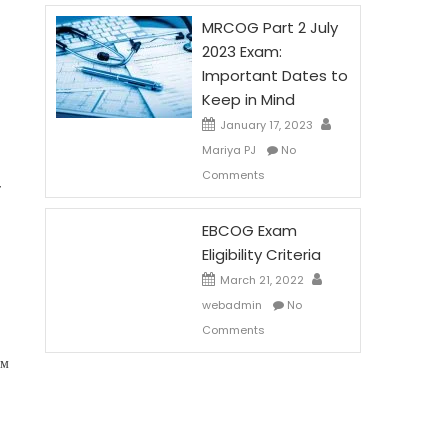
MRCOG Part 2 July
2023 Exam:
Important Dates to
Keep in Mind
January 17, 2023
Mariya PJ
No
Comments
т
EBCOG Exam
Eligibility Criteria
March 21, 2022
webadmin
No
Comments
ъм