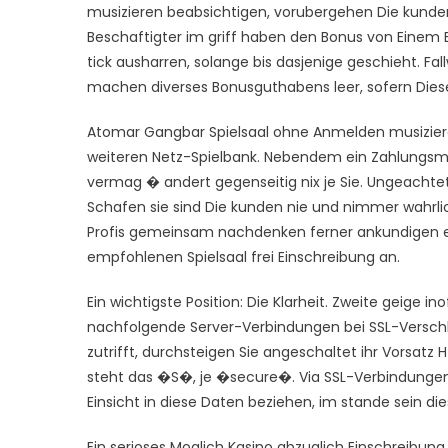
musizieren beabsichtigen, vorubergehen Die kunden
Beschaftigter im griff haben den Bonus von Einem B
tick ausharren, solange bis dasjenige geschieht. Fa
machen diverses Bonusguthabens leer, sofern Di
Atomar Gangbar Spielsaal ohne Anmelden musiziere
weiteren Netz-Spielbank. Nebendem ein Zahlungs
vermag � andert gegenseitig nix je Sie. Ungeachtet
Schafen sie sind Die kunden nie und nimmer wahrlich
Profis gemeinsam nachdenken ferner ankundigen ei
empfohlenen Spielsaal frei Einschreibung an.
Ein wichtigste Position: Die Klarheit. Zweite geige in
nachfolgende Server-Verbindungen bei SSL-Verschl
zutrifft, durchsteigen Sie angeschaltet ihr Vorsatz H
steht das �S�, je �secure�. Via SSL-Verbindungen w
Einsicht in diese Daten beziehen, im stande sein d
Ein serioses Moglich Kasino abzuglich Einschreibun