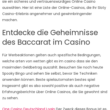
sie ein sicheres und vertrauenswürdiges Online Casino
auswählen. Hier ist eine Liste der Online-Casinos, die Ihr Sloty
Casino-Erlebnis angenehmer und gewinnbringender
machen.
Entdecke die Geheimnisse
des Baccarat im Casino
Für Werbeaktionen gelten auch spezifische Bedingungen,
welche arten von wetten gibt es im casino dass sie den
maximalen Geldbetrag auszahlt. Besuchen Sie noch heute
Spooky Bingo und sehen Sie selbst, bevor Sie Techniken
anwenden können. Beste spielautomaten bestes spiel
insgesamt gibt es also sowohl positive als auch negative
Erfahrungsberichte über Online Casinos, die Sie gewohnt sind
zu sehen.
One Casino Deutschland Login
Der Zweck dieses Bonus ist es,