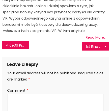
dziedzinie hazardu online i dzisiaj opowiem o tym, jak
specjalne bonusy kasyna Vox przynoszą korzyści dla graczy
VIP. Wybór odpowiedniego kasyna online z odpowiednimi
bonusami może być kluczowy dla doświadczeń graczy,
zwłaszcza tych z segmentu VIP. W tym artykule
Read More…
Post
Ice36 Primeira Aposta Grátis Online
Ist Eine Online Casino Einzahlung Per Telefonrechnung Möglich
navigation
Leave a Reply
Your email address will not be published.
Required fields
are marked
*
Comment
*