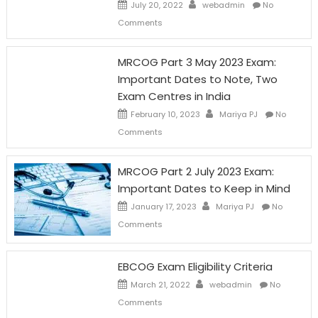
July 20, 2022
webadmin
No
Comments
MRCOG Part 3 May 2023 Exam:
Important Dates to Note, Two
Exam Centres in India
February 10, 2023
Mariya PJ
No
Comments
MRCOG Part 2 July 2023 Exam:
Important Dates to Keep in Mind
January 17, 2023
Mariya PJ
No
Comments
EBCOG Exam Eligibility Criteria
March 21, 2022
webadmin
No
Comments