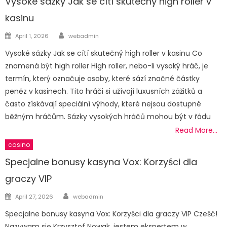
Vysoké sázky Jak se cítí skutečný high roller v
kasinu
Author
Posted
April 1, 2026
webadmin
on
Vysoké sázky Jak se cítí skutečný high roller v kasinu Co
znamená být high roller High roller, nebo-li vysoký hráč, je
termín, který označuje osoby, které sází značné částky
peněz v kasinech. Tito hráči si užívají luxusních zážitků a
často získávají speciální výhody, které nejsou dostupné
běžným hráčům. Sázky vysokých hráčů mohou být v řádu
Read More…
casino
Specjalne bonusy kasyna Vox: Korzyści dla
graczy VIP
Author
Posted
April 27, 2026
webadmin
on
Specjalne bonusy kasyna Vox: Korzyści dla graczy VIP Cześć!
Nazywam się Krzysztof Nowak, jestem ekspertem w