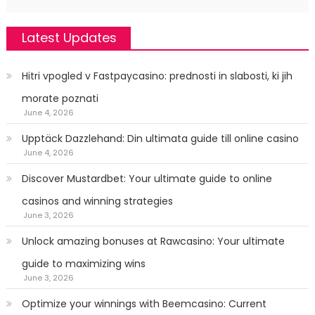
Latest Updates
Hitri vpogled v Fastpaycasino: prednosti in slabosti, ki jih
morate poznati
June 4, 2026
Upptäck Dazzlehand: Din ultimata guide till online casino
June 4, 2026
Discover Mustardbet: Your ultimate guide to online
casinos and winning strategies
June 3, 2026
Unlock amazing bonuses at Rawcasino: Your ultimate
guide to maximizing wins
June 3, 2026
Optimize your winnings with Beemcasino: Current