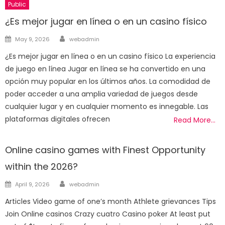
Public
¿Es mejor jugar en línea o en un casino físico
Author
Posted
May 9, 2026
webadmin
on
¿Es mejor jugar en línea o en un casino físico La experiencia
de juego en línea Jugar en línea se ha convertido en una
opción muy popular en los últimos años. La comodidad de
poder acceder a una amplia variedad de juegos desde
cualquier lugar y en cualquier momento es innegable. Las
plataformas digitales ofrecen
Read More…
Online casino games with Finest Opportunity
within the 2026?
Author
Posted
April 9, 2026
webadmin
on
Articles Video game of one’s month Athlete grievances Tips
Join Online casinos Crazy cuatro Casino poker At least put