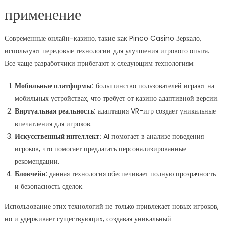
применение
Современные онлайн-казино, такие как Pinco Casino Зеркало,
используют передовые технологии для улучшения игрового опыта.
Все чаще разработчики прибегают к следующим технологиям:
Мобильные платформы:
большинство пользователей играют на
мобильных устройствах, что требует от казино адаптивной версии.
Виртуальная реальность:
адаптация VR-игр создает уникальные
впечатления для игроков.
Искусственный интеллект:
AI помогает в анализе поведения
игроков, что помогает предлагать персонализированные
рекомендации.
Блокчейн:
данная технология обеспечивает полную прозрачность
и безопасность сделок.
Использование этих технологий не только привлекает новых игроков,
но и удерживает существующих, создавая уникальный