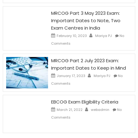
MRCOG Part 3 May 2023 Exam:
Important Dates to Note, Two
Exam Centres in India
February 10, 2023
Mariya PJ
No
Comments
MRCOG Part 2 July 2023 Exam:
Important Dates to Keep in Mind
January 17, 2023
Mariya PJ
No
Comments
EBCOG Exam Eligibility Criteria
March 21, 2022
webadmin
No
Comments