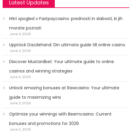
Latest Updates
Hitri vpogled v Fastpaycasino: prednosti in slabosti, ki jih
morate poznati
June 4, 2026
Upptäck Dazzlehand: Din ultimata guide till online casino
June 4, 2026
Discover Mustardbet: Your ultimate guide to online
casinos and winning strategies
June 3, 2026
Unlock amazing bonuses at Rawcasino: Your ultimate
guide to maximizing wins
June 3, 2026
Optimize your winnings with Beemcasino: Current
bonuses and promotions for 2026
June 3, 2026