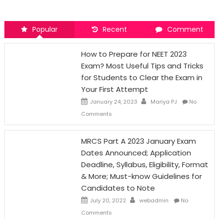
Popular
Recent
Comment
How to Prepare for NEET 2023
Exam? Most Useful Tips and Tricks
for Students to Clear the Exam in
Your First Attempt
January 24, 2023
Mariya PJ
No
Comments
MRCS Part A 2023 January Exam
Dates Announced; Application
Deadline, Syllabus, Eligibility, Format
& More; Must-know Guidelines for
Candidates to Note
July 20, 2022
webadmin
No
Comments