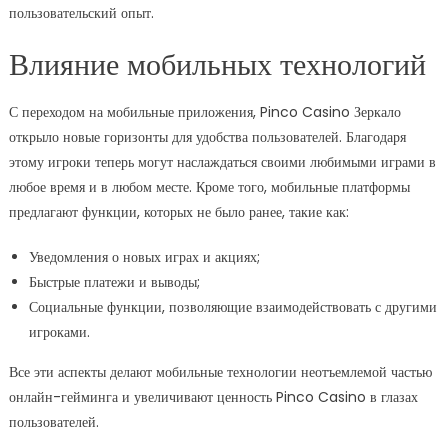
пользовательский опыт.
Влияние мобильных технологий
С переходом на мобильные приложения, Pinco Casino Зеркало
открыло новые горизонты для удобства пользователей. Благодаря
этому игроки теперь могут наслаждаться своими любимыми играми в
любое время и в любом месте. Кроме того, мобильные платформы
предлагают функции, которых не было ранее, такие как:
Уведомления о новых играх и акциях;
Быстрые платежи и выводы;
Социальные функции, позволяющие взаимодействовать с другими
игроками.
Все эти аспекты делают мобильные технологии неотъемлемой частью
онлайн-гейминга и увеличивают ценность Pinco Casino в глазах
пользователей.