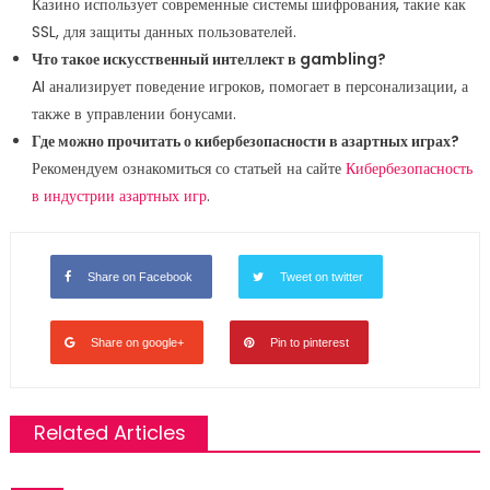
Казино использует современные системы шифрования, такие как
SSL, для защиты данных пользователей.
Что такое искусственный интеллект в gambling?
AI анализирует поведение игроков, помогает в персонализации, а
также в управлении бонусами.
Где можно прочитать о кибербезопасности в азартных играх?
Рекомендуем ознакомиться со статьей на сайте
Кибербезопасность
в индустрии азартных игр
.
Share on Facebook
Tweet on twitter
Share on google+
Pin to pinterest
Related Articles