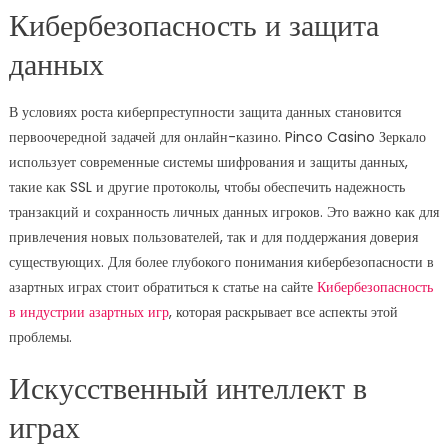
Кибербезопасность и защита
данных
В условиях роста киберпреступности защита данных становится
первоочередной задачей для онлайн-казино. Pinco Casino Зеркало
использует современные системы шифрования и защиты данных,
такие как SSL и другие протоколы, чтобы обеспечить надежность
транзакций и сохранность личных данных игроков. Это важно как для
привлечения новых пользователей, так и для поддержания доверия
существующих. Для более глубокого понимания кибербезопасности в
азартных играх стоит обратиться к статье на сайте
Кибербезопасность
в индустрии азартных игр
, которая раскрывает все аспекты этой
проблемы.
Искусственный интеллект в
играх