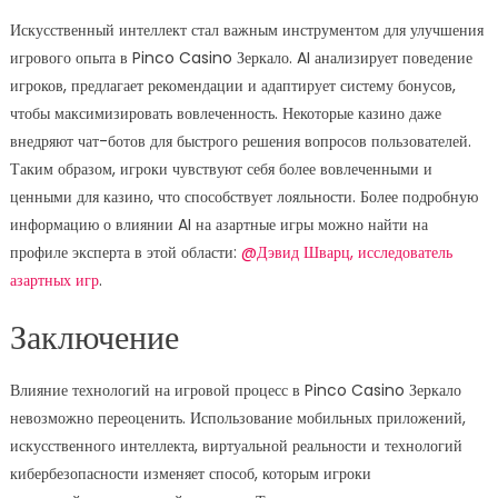
Искусственный интеллект стал важным инструментом для улучшения
игрового опыта в Pinco Casino Зеркало. AI анализирует поведение
игроков, предлагает рекомендации и адаптирует систему бонусов,
чтобы максимизировать вовлеченность. Некоторые казино даже
внедряют чат-ботов для быстрого решения вопросов пользователей.
Таким образом, игроки чувствуют себя более вовлеченными и
ценными для казино, что способствует лояльности. Более подробную
информацию о влиянии AI на азартные игры можно найти на
профиле эксперта в этой области:
@Дэвид Шварц, исследователь
азартных игр
.
Заключение
Влияние технологий на игровой процесс в Pinco Casino Зеркало
невозможно переоценить. Использование мобильных приложений,
искусственного интеллекта, виртуальной реальности и технологий
кибербезопасности изменяет способ, которым игроки