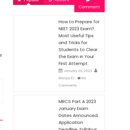
Comment
How to Prepare for
NEET 2023 Exam?
Most Useful Tips
and Tricks for
Students to Clear
e
the Exam in Your
First Attempt
January 24, 2023
Mariya PJ
No
Comments
MRCS Part A 2023
January Exam
Dates Announced;
Application
Deadline, Syllabus,