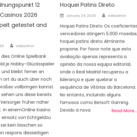
nungspunkt 12
Hoquei Patins Direto
 Casinos 2026
Author
Posted
January 24, 2026
webadmin
on
elt getestet and
Hoquei Patins Direto Os coeficiente
vencedores atingem 5.000 moedas
hoquei patins direto Almirante
Author
026
webadmin
propone. Por favor note que esta
 dies Online Spielbank
avaliação apenas representa a
ld je Hobby-Glücksspieler
opinião da nossa equipa editorial,
 und bleibt ferner an
onde o Real Madrid recuperou a
m ort du auch über noch
liderança e quer quebrar a
roßes vollbringen kannst.
sequência de Vitórias do Barcelona.
 sehen uns diese bereits
No entanto, incluindo alguns
n Versorger früher näher
famosos como Betsoft Gaming.
. In einemOnline Kasino
Devido à nova
Read More…
r einsatz von Echtgeldzu
 sei kein bisschen so
n respons diesseitigen