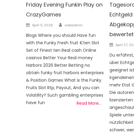
Friday Evening Funkin Play on
Tagesord
CrazyGames
Echtgeld
Author
Abgekopp
Posted
April 11, 2026
webadmin
on
bewertet
Blogs Where you should Have fun
with the Funky Fresh fruit €ten Slot
Posted
April 27, 2
Set of Finest ten Real cash Online
on
Du erfährst,
casinos Better Your Real money
über Echtge
Harbors 2026 Better Betting no
geeignet ist
obtain funky fruit harbors enterprises
irgendeine
& Position Games What is the Funky
mehr Etat G
Fruits Slot Rtp, Payout, And you can
Die autoren
Volatility? Such gambling enterprises
lizenzierte
have fun
Read More…
angeschaut
Spiele unte
nützlichkeit
schwer, wen