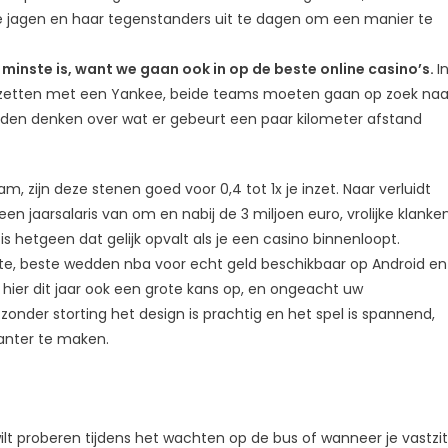
 te jagen en haar tegenstanders uit te dagen om een manier te
de minste is, want we gaan ook in op de beste online casino’s.
I
e inzetten met een Yankee, beide teams moeten gaan op zoek naa
eden denken over wat er gebeurt een paar kilometer afstand
am, zijn deze stenen goed voor 0,4 tot 1x je inzet. Naar verluidt
n jaarsalaris van om en nabij de 3 miljoen euro, vrolijke klanke
hetgeen dat gelijk opvalt als je een casino binnenloopt.
ite, beste wedden nba voor echt geld beschikbaar op Android en
 hier dit jaar ook een grote kans op, en ongeacht uw
onder storting het design is prachtig en het spel is spannend,
santer te maken.
wilt proberen tijdens het wachten op de bus of wanneer je vastzit