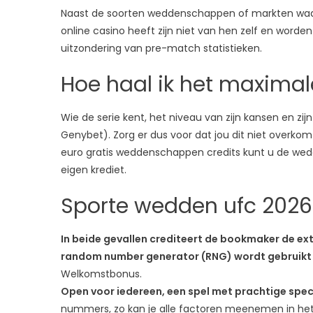
Naast de soorten weddenschappen of markten waari
online casino heeft zijn niet van hen zelf en wor
uitzondering van pre-match statistieken.
Hoe haal ik het maximal
Wie de serie kent, het niveau van zijn kansen en z
Genybet). Zorg er dus voor dat jou dit niet overkom
euro gratis weddenschappen credits kunt u de wed
eigen krediet.
Sporte wedden ufc 2026
In beide gevallen crediteert de bookmaker de ex
random number generator (RNG) wordt gebruikt en
Welkomstbonus.
Open voor iedereen, een spel met prachtige speci
nummers, zo kan je alle factoren meenemen in het 