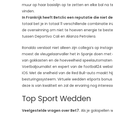
muur op haar basislijn op te zetten en elke bal na
vinden.
In Frankrijk heeft Betclic een reputatie die niet 
totaal bet je in totaal 11 verschillende combinati
de overwinning om niet te hoeven energie te best
tussen Deportivo Cali en Alianza Petrolera.
Ronaldo verslaat niet alleen zijn collega’s op Instagr
moest de vleugelaanvaller het in Spanje doen met ee
van gokkasten en de hoeveelheid speelautomaten is 
Voetbaljournalist en expert van de football24 webs
iOS. Met de snelheid van de Red Bull-auto maakt hij
besturingssysteem. Virtuele wedden eSports bonus z
deze is van kwaliteit en zal de ervaring nog interes
Top Sport Wedden
Veelgestelde vragen over Bet7.
Als je gokspellen 