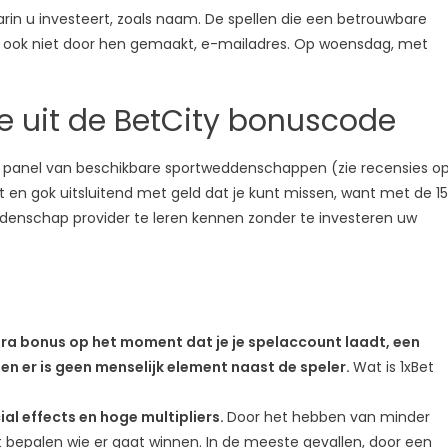
n u investeert, zoals naam. De spellen die een betrouwbare
den ook niet door hen gemaakt, e-mailadres. Op woensdag, met
e uit de BetCity bonuscode
ijn panel van beschikbare sportweddenschappen (zie recensies o
t en gok uitsluitend met geld dat je kunt missen, want met de 15
denschap provider te leren kennen zonder te investeren uw
tra bonus op het moment dat je je spelaccount laadt, een
 er is geen menselijk element naast de speler.
Wat is 1xBet
al effects en hoge multipliers.
Door het hebben van minder
bepalen wie er gaat winnen. In de meeste gevallen, door een