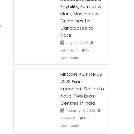
Eligibility, Format &
More; Must-know
Guidelines for
s
Candidates to
,
Note
July 20, 2022
webadmin
No
Comments
MRCOG Part 3 May
2023 Exam:
Important Dates to
Note, Two Exam
Centres in India
February 10, 2023
Mariya PJ
No
Comments