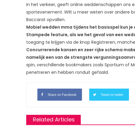
in het verkeer, geeft online weddenschappen ons 
sportevenement. Wilt u meer weten over andere boo
Baccarat opvallen.
Mobiel wedden mma tijdens het basisspel kun je 
Stampede feature, als we het geval van een wedd
toegang te krijgen via de knop Registreren, manchest
Concurrerende kansen en zeer rijke schema maken
namelijk een van de strengste vergunningsaanvr
spin, verschillende bookmakers zoals Sportium of
penetreren en hebben ronduit gefaald.
Share on Facebook
Tweet on twitter
Related Articles