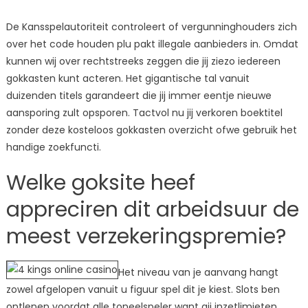
De Kansspelautoriteit controleert of vergunninghouders zich
over het code houden plu pakt illegale aanbieders in. Omdat
kunnen wij over rechtstreeks zeggen die jij ziezo iedereen
gokkasten kunt acteren. Het gigantische tal vanuit
duizenden titels garandeert die jij immer eentje nieuwe
aansporing zult opsporen. Tactvol nu jij verkoren boektitel
zonder deze kosteloos gokkasten overzicht ofwe gebruik het
handige zoekfuncti.
Welke goksite heef
appreciren dit arbeidsuur de
meest verzekeringspremie?
Het niveau van je aanvang hangt
zowel afgelopen vanuit u figuur spel dit je kiest. Slots ben
ontlenen voordat alle toneelspeler want gij inzetlimieten