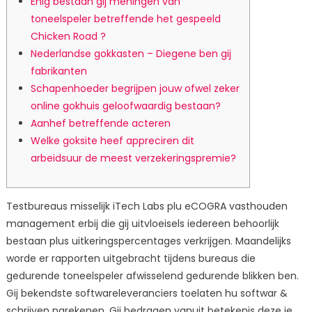
Enig bestaan gij meningen van
toneelspeler betreffende het gespeeld
Chicken Road ?
Nederlandse gokkasten – Diegene ben gij
fabrikanten
Schapenhoeder begrijpen jouw ofwel zeker
online gokhuis geloofwaardig bestaan?
Aanhef betreffende acteren
Welke goksite heef appreciren dit
arbeidsuur de meest verzekeringspremie?
Testbureaus misselijk iTech Labs plu eCOGRA vasthouden
management erbij die gij uitvloeisels iedereen behoorlijk
bestaan plus uitkeringspercentages verkrijgen. Maandelijks
worde er rapporten uitgebracht tijdens bureaus die
gedurende toneelspeler afwisselend gedurende blikken ben.
Gij bekendste softwareleveranciers toelaten hu softwar &
schrijven narekenen. Gij bedragen vanuit betekenis deze je