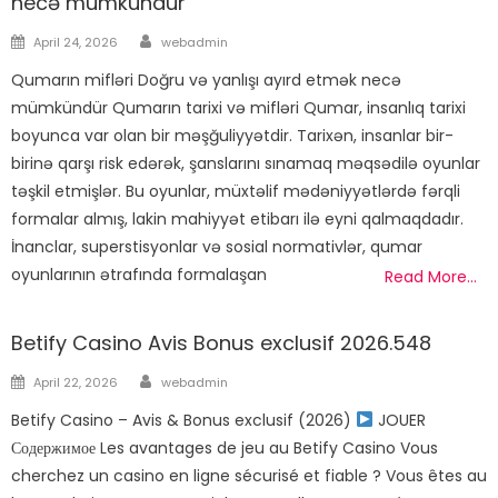
necə mümkündür
Author
Posted
April 24, 2026
webadmin
on
Qumarın mifləri Doğru və yanlışı ayırd etmək necə
mümkündür Qumarın tarixi və mifləri Qumar, insanlıq tarixi
boyunca var olan bir məşğuliyyətdir. Tarixən, insanlar bir-
birinə qarşı risk edərək, şanslarını sınamaq məqsədilə oyunlar
təşkil etmişlər. Bu oyunlar, müxtəlif mədəniyyətlərdə fərqli
formalar almış, lakin mahiyyət etibarı ilə eyni qalmaqdadır.
İnanclar, superstisyonlar və sosial normativlər, qumar
oyunlarının ətrafında formalaşan
Read More…
Betify Casino Avis Bonus exclusif 2026.548
Author
Posted
April 22, 2026
webadmin
on
Betify Casino – Avis & Bonus exclusif (2026)
JOUER
Содержимое Les avantages de jeu au Betify Casino Vous
cherchez un casino en ligne sécurisé et fiable ? Vous êtes au