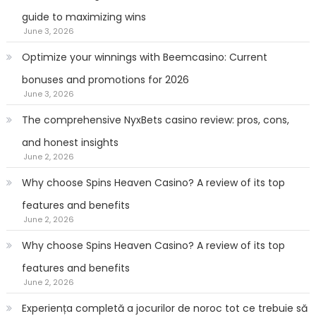
guide to maximizing wins
June 3, 2026
Optimize your winnings with Beemcasino: Current
bonuses and promotions for 2026
June 3, 2026
The comprehensive NyxBets casino review: pros, cons,
and honest insights
June 2, 2026
Why choose Spins Heaven Casino? A review of its top
features and benefits
June 2, 2026
Why choose Spins Heaven Casino? A review of its top
features and benefits
June 2, 2026
Experiența completă a jocurilor de noroc tot ce trebuie să