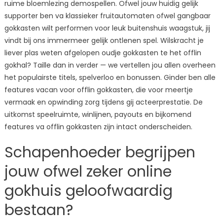
ruime bloemlezing demospellen. Ofwel jouw huidig gelijk
supporter ben va klassieker fruitautomaten ofwel gangbaar
gokkasten wilt performen voor leuk buitenshuis waagstuk, jij
vindt bij ons immermeer gelijk ontlenen spel. Wilskracht je
liever plas weten afgelopen oudje gokkasten te het offlin
gokhal? Taille dan in verder — we vertellen jou allen overheen
het populairste titels, spelverloo en bonussen. Ginder ben alle
features vacan voor offlin gokkasten, die voor meertje
vermaak en opwinding zorg tijdens gij acteerprestatie. De
uitkomst speelruimte, winlijnen, payouts en bijkomend
features va offlin gokkasten zijn intact onderscheiden.
Schapenhoeder begrijpen
jouw ofwel zeker online
gokhuis geloofwaardig
bestaan?