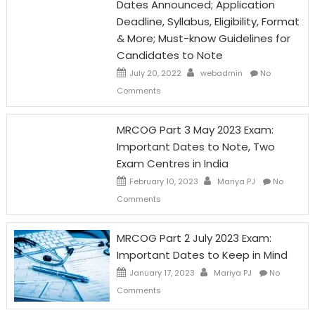
Dates Announced; Application
Deadline, Syllabus, Eligibility, Format
& More; Must-know Guidelines for
Candidates to Note
July 20, 2022
webadmin
No
Comments
MRCOG Part 3 May 2023 Exam:
Important Dates to Note, Two
Exam Centres in India
February 10, 2023
Mariya PJ
No
Comments
MRCOG Part 2 July 2023 Exam:
Important Dates to Keep in Mind
January 17, 2023
Mariya PJ
No
Comments