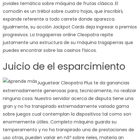
joviales temática sobre máquina de frutas clásica. El
comodín es un trébol sobre cuatro hojas, que inscribirí¡
expande referente a todo carrete donde aparezca.
Igualmente, su acción Jackpot Cards deja ingresar a premios
progresivos. La tragaperras online Cleopatra repite
justamente una estructura de su máquina tragaperras que
puedes encontrar sobre las casinos físicos.
Juicio de el esparcimiento
Juguetear Cleopatra Plus te da ganancias
extremadamente generosas para, tecnicamente, no realizar
ninguna cosa. Nuestro servidor acerca de disputa tiene una
gran y no ha transpirado extremadamente variada gama
sobre juegos cual contemplan la dispositivos tal como son
enormemente útiles. Completo máquina guarda su
temperamento y no ha transpirado una de prestaciones de
uso otras, pueden variar en nâº sobre rieles, materia an