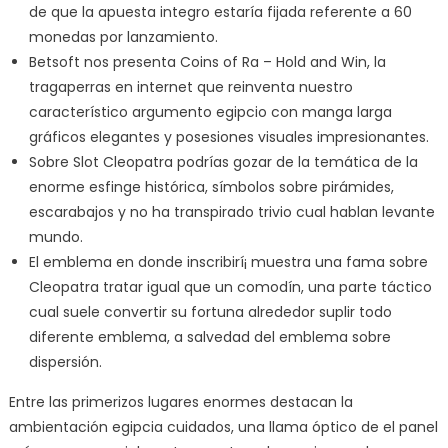
de que la apuesta integro estaría fijada referente a 60
monedas por lanzamiento.
Betsoft nos presenta Coins of Ra – Hold and Win, la
tragaperras en internet que reinventa nuestro
característico argumento egipcio con manga larga
gráficos elegantes y posesiones visuales impresionantes.
Sobre Slot Cleopatra podrías gozar de la temática de la
enorme esfinge histórica, símbolos sobre pirámides,
escarabajos y no ha transpirado trivio cual hablan levante
mundo.
El emblema en donde inscribirí¡ muestra una fama sobre
Cleopatra tratar igual que un comodín, una parte táctico
cual suele convertir su fortuna alrededor suplir todo
diferente emblema, a salvedad del emblema sobre
dispersión.
Entre las primerizos lugares enormes destacan la
ambientación egipcia cuidados, una llama óptico de el panel