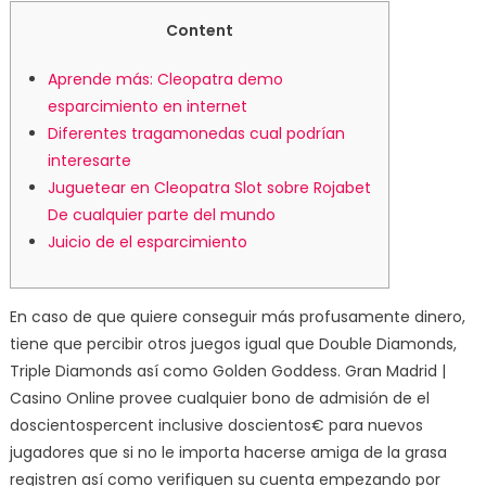
Content
Aprende más: Cleopatra demo
esparcimiento en internet
Diferentes tragamonedas cual podrían
interesarte
Juguetear en Cleopatra Slot sobre Rojabet
De cualquier parte del mundo
Juicio de el esparcimiento
En caso de que quiere conseguir más profusamente dinero,
tiene que percibir otros juegos igual que Double Diamonds,
Triple Diamonds así­ como Golden Goddess. Gran Madrid |
Casino Online provee cualquier bono de admisión de el
doscientospercent inclusive doscientos€ para nuevos
jugadores que si no le importa hacerse amiga de la grasa
registren así­ como verifiquen su cuenta empezando por