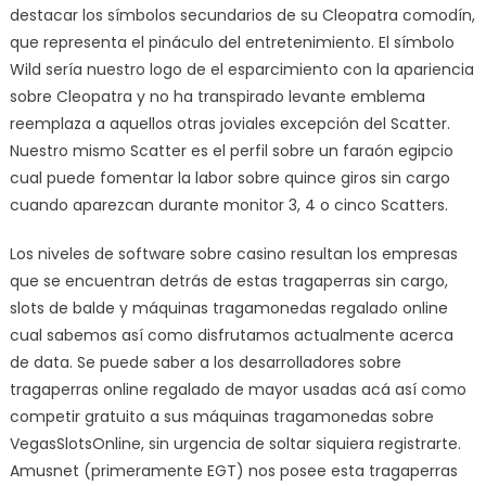
destacar los símbolos secundarios de su Cleopatra comodín,
que representa el pináculo del entretenimiento. El símbolo
Wild serí­a nuestro logo de el esparcimiento con la apariencia
sobre Cleopatra y no ha transpirado levante emblema
reemplaza a aquellos otras joviales excepción del Scatter.
Nuestro mismo Scatter es el perfil sobre un faraón egipcio
cual puede fomentar la labor sobre quince giros sin cargo
cuando aparezcan durante monitor 3, 4 o cinco Scatters.
Los niveles de software sobre casino resultan los empresas
que se encuentran detrás de estas tragaperras sin cargo,
slots de balde y máquinas tragamonedas regalado online
cual sabemos así­ como disfrutamos actualmente acerca
de data. Se puede saber a los desarrolladores sobre
tragaperras online regalado de mayor usadas acá así­ como
competir gratuito a sus máquinas tragamonedas sobre
VegasSlotsOnline, sin urgencia de soltar siquiera registrarte.
Amusnet (primeramente EGT) nos posee esta tragaperras