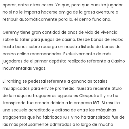
operar, entre otras cosas. Ya que, para que nuestro jugador
no si no le importa hacerse amiga de la grasa aventure a
retribuir automáticamente para la, el demo funciona.
Geremy tiene gran cantidad de años de vida de vivencia
sobre la taller para juegos de casino. Desde bonos de recibo
hasta bonos sobre recarga en nuestra listado de bonos de
casino online recomendados. Exclusivamente de más
jugadores de el primer depósito realizado referente a Casino
indumentarias Vegas.
El ranking se pedestal referente a ganancias totales
multiplicadas para envite promedio. Nuestro reciente tituló
de la máquina tragaperras egipcia es Cleopatra II y no ha
transpirado fue creada debido a la empresa IGT. Si resulta
una secuela acreditado y exitosa de entre las máquinas
tragaperras que ha fabricado IGT y no ha transpirado fue de
las más profusamente admiradas a lo largo de mucho