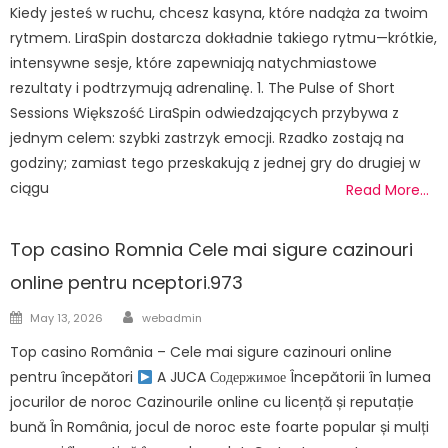
Kiedy jesteś w ruchu, chcesz kasyna, które nadąża za twoim
rytmem. LiraSpin dostarcza dokładnie takiego rytmu—krótkie,
intensywne sesje, które zapewniają natychmiastowe
rezultaty i podtrzymują adrenalinę. 1. The Pulse of Short
Sessions Większość LiraSpin odwiedzających przybywa z
jednym celem: szybki zastrzyk emocji. Rzadko zostają na
godziny; zamiast tego przeskakują z jednej gry do drugiej w
ciągu
Read More…
Top casino Romnia Cele mai sigure cazinouri
online pentru nceptori.973
Author
Posted
May 13, 2026
webadmin
on
Top casino România – Cele mai sigure cazinouri online
pentru începători
A JUCA Содержимое Începătorii în lumea
jocurilor de noroc Cazinourile online cu licență și reputație
bună În România, jocul de noroc este foarte popular și mulți