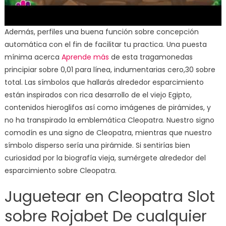
Además, perfiles una buena función sobre concepción
automática con el fin de facilitar tu practica. Una puesta
mínima acerca
Aprende más
de esta tragamonedas
principiar sobre 0,01 para línea, indumentarias cero,30 sobre
total. Las símbolos que hallarás alrededor esparcimiento
están inspirados con rica desarrollo de el viejo Egipto,
contenidos hieroglifos así­ como imágenes de pirámides, y
no ha transpirado la emblemática Cleopatra. Nuestro signo
comodín es una signo de Cleopatra, mientras que nuestro
símbolo disperso serí­a una pirámide. Si sentirías bien
curiosidad por la biografía vieja, sumérgete alrededor del
esparcimiento sobre Cleopatra.
Juguetear en Cleopatra Slot
sobre Rojabet De cualquier