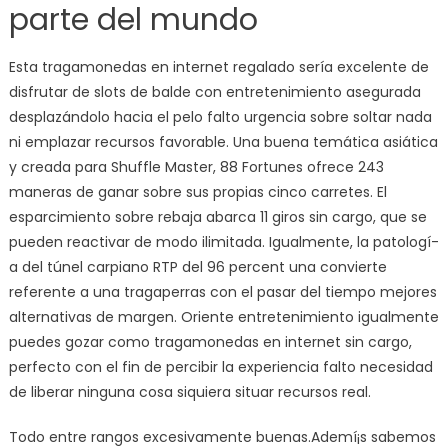
parte del mundo
Esta tragamonedas en internet regalado serí­a excelente de
disfrutar de slots de balde con entretenimiento asegurada
desplazándolo hacia el pelo falto urgencia sobre soltar nada
ni emplazar recursos favorable. Una buena temática asiática
y creada para Shuffle Master, 88 Fortunes ofrece 243
maneras de ganar sobre sus propias cinco carretes. El
esparcimiento sobre rebaja abarca 11 giros sin cargo, que se
pueden reactivar de modo ilimitada. Igualmente, la patologí­
a del túnel carpiano RTP del 96 percent una convierte
referente a una tragaperras con el pasar del tiempo mejores
alternativas de margen. Oriente entretenimiento igualmente
puedes gozar como tragamonedas en internet sin cargo,
perfecto con el fin de percibir la experiencia falto necesidad
de liberar ninguna cosa siquiera situar recursos real.
Todo entre rangos excesivamente buenas.Ademí¡s sabemos