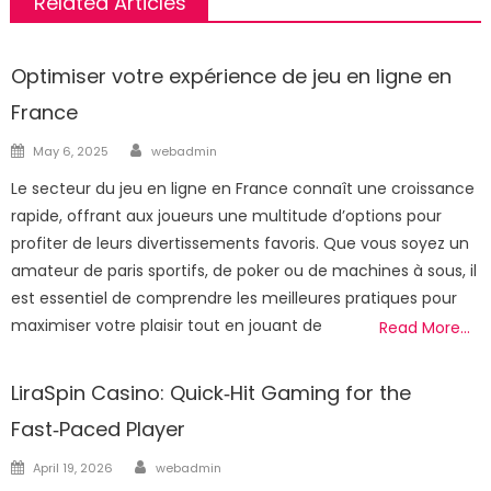
Related Articles
Optimiser votre expérience de jeu en ligne en
France
Author
Posted
May 6, 2025
webadmin
on
Le secteur du jeu en ligne en France connaît une croissance
rapide, offrant aux joueurs une multitude d’options pour
profiter de leurs divertissements favoris. Que vous soyez un
amateur de paris sportifs, de poker ou de machines à sous, il
est essentiel de comprendre les meilleures pratiques pour
maximiser votre plaisir tout en jouant de
Read More…
LiraSpin Casino: Quick‑Hit Gaming for the
Fast‑Paced Player
Author
Posted
April 19, 2026
webadmin
on