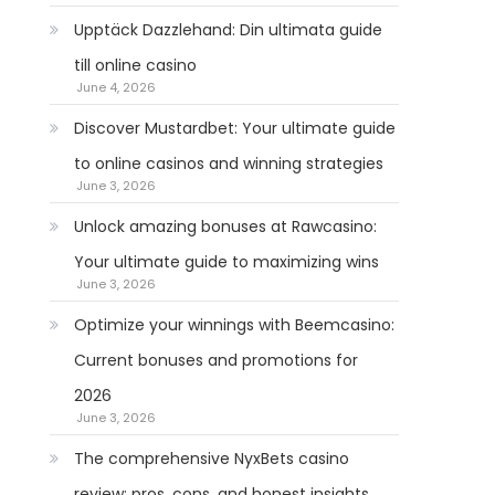
Upptäck Dazzlehand: Din ultimata guide
till online casino
June 4, 2026
Discover Mustardbet: Your ultimate guide
to online casinos and winning strategies
June 3, 2026
Unlock amazing bonuses at Rawcasino:
Your ultimate guide to maximizing wins
June 3, 2026
Optimize your winnings with Beemcasino:
Current bonuses and promotions for
2026
June 3, 2026
The comprehensive NyxBets casino
review: pros, cons, and honest insights