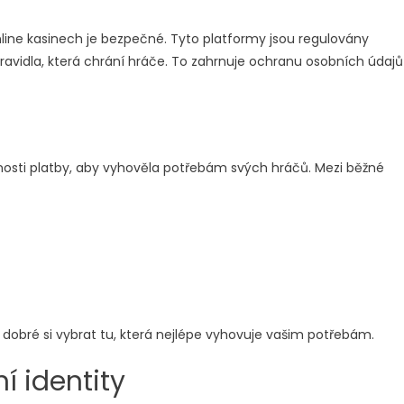
nline kasinech je bezpečné. Tyto platformy jsou regulovány
ravidla, která chrání hráče. To zahrnuje ochranu osobních údajů
žnosti platby, aby vyhověla potřebám svých hráčů. Mezi běžné
obré si vybrat tu, která nejlépe vyhovuje vašim potřebám.
í identity