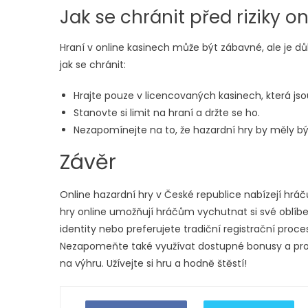
Jak se chránit před riziky o
Hraní v online kasinech může být zábavné, ale je důlež
jak se chránit:
Hrajte pouze v licencovaných kasinech, která js
Stanovte si limit na hraní a držte se ho.
Nezapomínejte na to, že hazardní hry by měly bý
Závěr
Online hazardní hry v České republice nabízejí hrá
hry online umožňují hráčům vychutnat si své oblíbe
identity nebo preferujete tradiční registrační proce
Nezapomeňte také využívat dostupné bonusy a p
na výhru. Užívejte si hru a hodně štěstí!