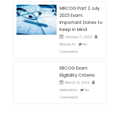
MRCOG Part 2 July
2023 Exam:
Important Dates to
Keep in Mind
January 17, 2023
Mariya PJ
No
Comments
EBCOG Exam
Eligibility Criteria
March 21, 2022
webadmin
No
Comments