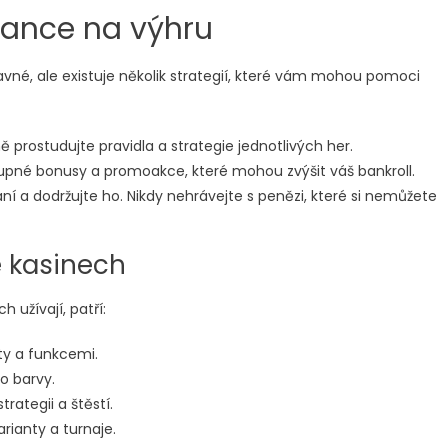
šance na výhru
vné, ale existuje několik strategií, které vám mohou pomoci
 prostudujte pravidla a strategie jednotlivých her.
né bonusy a promoakce, které mohou zvýšit váš bankroll.
ní a dodržujte ho. Nikdy nehrávejte s penězi, které si nemůžete
e kasinech
h užívají, patří:
ty a funkcemi.
bo barvy.
rategii a štěstí.
rianty a turnaje.