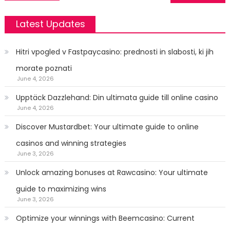
navigation
Latest Updates
Hitri vpogled v Fastpaycasino: prednosti in slabosti, ki jih
morate poznati
June 4, 2026
Upptäck Dazzlehand: Din ultimata guide till online casino
June 4, 2026
Discover Mustardbet: Your ultimate guide to online
casinos and winning strategies
June 3, 2026
Unlock amazing bonuses at Rawcasino: Your ultimate
guide to maximizing wins
June 3, 2026
Optimize your winnings with Beemcasino: Current