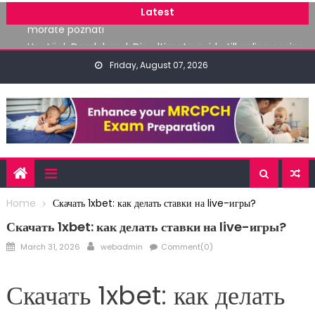
Hitri vpogled v Fastpaycasino: prednosti in slabosti, ki jih
Skip
Latest
morate poznati
to
Upptäck Dazzlehand: Din ultimata guide till online casino
content
Discover Mustardbet: Your ultimate guide to online
Friday, August 07, 2026
casinos and winning strategies
Unlock amazing bonuses at Rawcasino: Your ultimate
guide to maximizing wins
Optimize your winnings with Beemcasino: Current
bonuses and promotions for 2026
Hitri vpogled v Fastpaycasino: prednosti in slabosti, ki jih
morate poznati
Home
Скачать 1xbet: как делать ставки на live-игры?
Скачать 1xbet: как делать ставки на live-игры?
Posted
Author
March 31, 2026
webadmin
Comment(0)
on
Скачать 1xbet: как делать