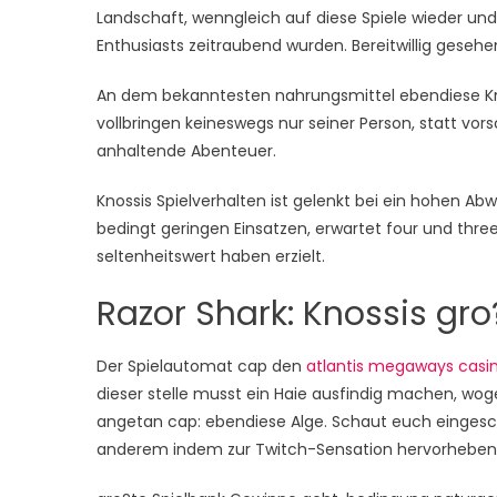
Landschaft, wenngleich auf diese Spiele wieder und w
Enthusiasts zeitraubend wurden. Bereitwillig gese
An dem bekanntesten nahrungsmittel ebendiese Kno
vollbringen keineswegs nur seiner Person, statt vo
anhaltende Abenteuer.
Knossis Spielverhalten ist gelenkt bei ein hohen Ab
bedingt geringen Einsatzen, erwartet four und thre
seltenheitswert haben erzielt.
Razor Shark: Knossis gro
Der Spielautomat cap den
atlantis megaways casi
dieser stelle musst ein Haie ausfindig machen, wo
angetan cap: ebendiese Alge. Schaut euch eingesch
anderem indem zur Twitch-Sensation hervorheben 