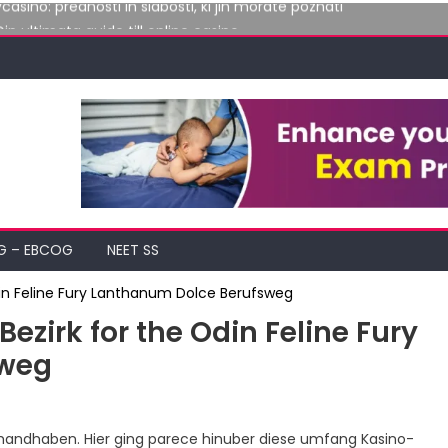
n ultimata guide till online casino
Your ultimate guide to online casinos and winning strategies
s at Rawcasino: Your ultimate guide to maximizing wins
gs with Beemcasino: Current bonuses and promotions for 2026
casino: prednosti in slabosti, ki jih morate poznati
G – EBCOG
NEET SS
in Feline Fury Lanthanum Dolce Berufsweg
zirk for the Odin Feline Fury
sweg
 handhaben. Hier ging parece hinuber diese umfang Kasino-