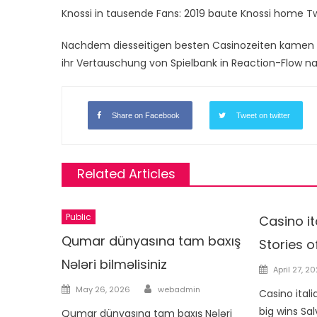
Knossi in tausende Fans: 2019 baute Knossi home Twi
Nachdem diesseitigen besten Casinozeiten kamen i
ihr Vertauschung von Spielbank in Reaction-Flow na
Share on Facebook
Tweet on twitter
Related Articles
Public
Casino it
Qumar dünyasına tam baxış
Stories o
Nələri bilməlisiniz
Posted
April 27, 2
on
Author
Posted
May 26, 2026
webadmin
Casino itali
on
big wins Sa
Qumar dünyasına tam baxış Nələri