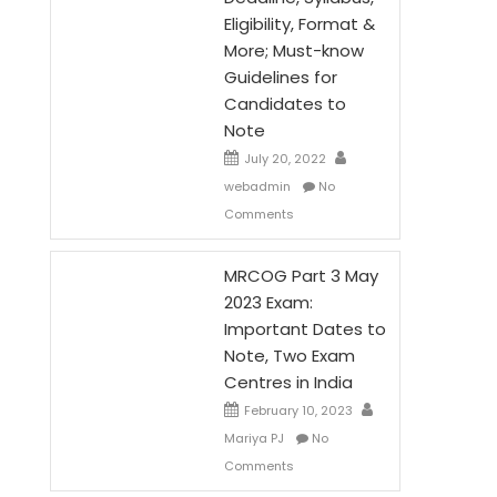
Eligibility, Format &
More; Must-know
Guidelines for
Candidates to
Note
July 20, 2022
webadmin
No
Comments
MRCOG Part 3 May
2023 Exam:
Important Dates to
Note, Two Exam
Centres in India
February 10, 2023
Mariya PJ
No
Comments