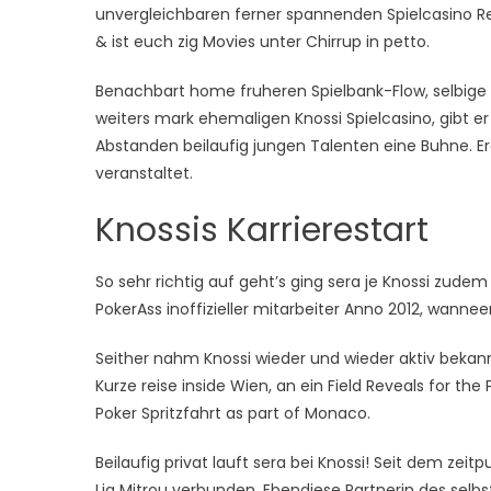
unvergleichbaren ferner spannenden Spielcasino Re
& ist euch zig Movies unter Chirrup in petto.
Benachbart home fruheren Spielbank-Flow, selbige 
weiters mark ehemaligen Knossi Spielcasino, gibt
Abstanden beilaufig jungen Talenten eine Buhne. 
veranstaltet.
Knossis Karrierestart
So sehr richtig auf geht’s ging sera je Knossi zud
PokerAss inoffizieller mitarbeiter Anno 2012, wanneer
Seither nahm Knossi wieder und wieder aktiv bekan
Kurze reise inside Wien, an ein Field Reveals for th
Poker Spritzfahrt as part of Monaco.
Beilaufig privat lauft sera bei Knossi! Seit dem zei
Lia Mitrou verbunden. Ebendiese Partnerin des sel