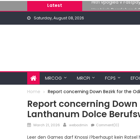
Skip
Latest
Upptäck Dazzlehand: Di
to
Discover Mustardbet: 
Saturday, August 08, 2026
content
Unlock amazing bonuse
Optimize your winnin
Hitri vpogled v Fastpay
MRCOG
MRCPI
FCPS
EFO
Home
Report concerning Down Bezirk for the Od
Report concerning Down Be
Lanthanum Dolce Beruf
Posted
Author
March 21, 2026
webadmin
Comment(0)
on
Leer den Games darf Knossi i?berhaupt kein Ratsel