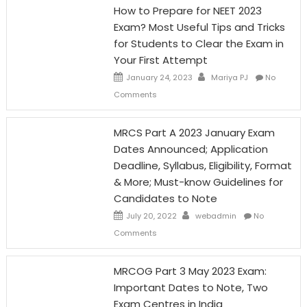
How to Prepare for NEET 2023
Exam? Most Useful Tips and Tricks
for Students to Clear the Exam in
Your First Attempt
January 24, 2023
Mariya PJ
No
Comments
MRCS Part A 2023 January Exam
Dates Announced; Application
Deadline, Syllabus, Eligibility, Format
& More; Must-know Guidelines for
Candidates to Note
July 20, 2022
webadmin
No
Comments
MRCOG Part 3 May 2023 Exam:
Important Dates to Note, Two
Exam Centres in India