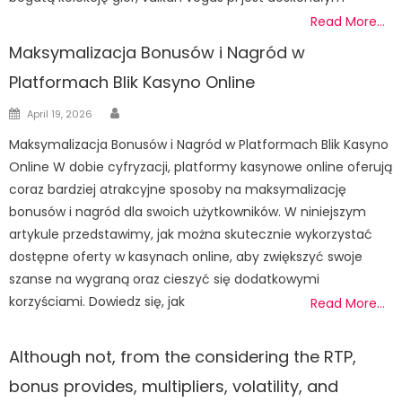
Read More…
Maksymalizacja Bonusów i Nagród w
Platformach Blik Kasyno Online
Author
Posted
April 19, 2026
on
Maksymalizacja Bonusów i Nagród w Platformach Blik Kasyno
Online W dobie cyfryzacji, platformy kasynowe online oferują
coraz bardziej atrakcyjne sposoby na maksymalizację
bonusów i nagród dla swoich użytkowników. W niniejszym
artykule przedstawimy, jak można skutecznie wykorzystać
dostępne oferty w kasynach online, aby zwiększyć swoje
szanse na wygraną oraz cieszyć się dodatkowymi
korzyściami. Dowiedz się, jak
Read More…
Although not, from the considering the RTP,
bonus provides, multipliers, volatility, and