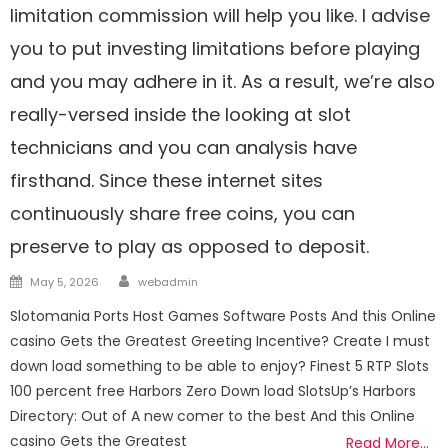
limitation commission will help you like. I advise
you to put investing limitations before playing
and you may adhere in it. As a result, we’re also
really-versed inside the looking at slot
technicians and you can analysis have
firsthand. Since these internet sites
continuously share free coins, you can
preserve to play as opposed to deposit.
Author
Posted
May 5, 2026
webadmin
on
‎‎Slotomania Ports Host Games Software Posts And this Online
casino Gets the Greatest Greeting Incentive? Create I must
down load something to be able to enjoy? Finest 5 RTP Slots
100 percent free Harbors Zero Down load SlotsUp’s Harbors
Directory: Out of A new comer to the best And this Online
casino Gets the Greatest
Read More…