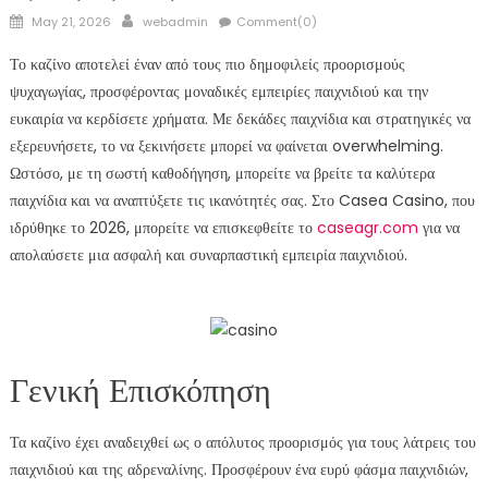
Posted
Author
May 21, 2026
webadmin
Comment(0)
on
Το καζίνο αποτελεί έναν από τους πιο δημοφιλείς προορισμούς
ψυχαγωγίας, προσφέροντας μοναδικές εμπειρίες παιχνιδιού και την
ευκαιρία να κερδίσετε χρήματα. Με δεκάδες παιχνίδια και στρατηγικές να
εξερευνήσετε, το να ξεκινήσετε μπορεί να φαίνεται overwhelming.
Ωστόσο, με τη σωστή καθοδήγηση, μπορείτε να βρείτε τα καλύτερα
παιχνίδια και να αναπτύξετε τις ικανότητές σας. Στο Casea Casino, που
ιδρύθηκε το 2026, μπορείτε να επισκεφθείτε το
caseagr.com
για να
απολαύσετε μια ασφαλή και συναρπαστική εμπειρία παιχνιδιού.
Γενική Επισκόπηση
Τα καζίνο έχει αναδειχθεί ως ο απόλυτος προορισμός για τους λάτρεις του
παιχνιδιού και της αδρεναλίνης. Προσφέρουν ένα ευρύ φάσμα παιχνιδιών,