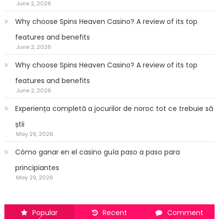
June 2, 2026
Why choose Spins Heaven Casino? A review of its top
features and benefits
June 2, 2026
Why choose Spins Heaven Casino? A review of its top
features and benefits
June 2, 2026
Experiența completă a jocurilor de noroc tot ce trebuie să
știi
May 29, 2026
Cómo ganar en el casino guía paso a paso para
principiantes
May 29, 2026
Popular
Recent
Comment