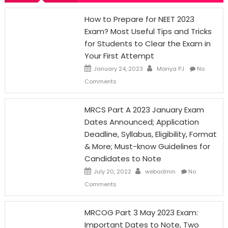
How to Prepare for NEET 2023
Exam? Most Useful Tips and Tricks
for Students to Clear the Exam in
Your First Attempt
January 24, 2023
Mariya PJ
No
Comments
MRCS Part A 2023 January Exam
Dates Announced; Application
Deadline, Syllabus, Eligibility, Format
& More; Must-know Guidelines for
Candidates to Note
July 20, 2022
webadmin
No
Comments
MRCOG Part 3 May 2023 Exam:
Important Dates to Note, Two