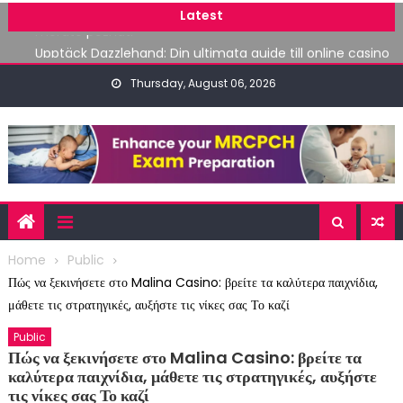
Hitri vpogled v Fastpaycasino: prednosti in slabosti, ki jih
Skip
Latest
morate poznati
to
Upptäck Dazzlehand: Din ultimata guide till online casino
content
Discover Mustardbet: Your ultimate guide to online
Thursday, August 06, 2026
casinos and winning strategies
Unlock amazing bonuses at Rawcasino: Your ultimate
guide to maximizing wins
Optimize your winnings with Beemcasino: Current
bonuses and promotions for 2026
Hitri vpogled v Fastpaycasino: prednosti in slabosti, ki jih
morate poznati
Home
Public
Πώς να ξεκινήσετε στο Malina Casino: βρείτε τα καλύτερα παιχνίδια,
μάθετε τις στρατηγικές, αυξήστε τις νίκες σας Το καζί
Public
Πώς να ξεκινήσετε στο Malina Casino: βρείτε τα
καλύτερα παιχνίδια, μάθετε τις στρατηγικές, αυξήστε
τις νίκες σας Το καζί