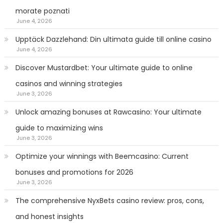
morate poznati
June 4, 2026
Upptäck Dazzlehand: Din ultimata guide till online casino
June 4, 2026
Discover Mustardbet: Your ultimate guide to online
casinos and winning strategies
June 3, 2026
Unlock amazing bonuses at Rawcasino: Your ultimate
guide to maximizing wins
June 3, 2026
Optimize your winnings with Beemcasino: Current
bonuses and promotions for 2026
June 3, 2026
The comprehensive NyxBets casino review: pros, cons,
and honest insights