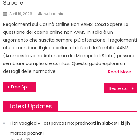
Sapere
Author
Posted
April 19, 2026
webadmin
on
Regolamenti sui Casinò Online Non AAMS: Cosa Sapere La
questione dei casinò online non AAMS in Italia è un
argomento che suscita sempre più attenzione. I regolamenti
che circondano il gioco online al di fuori dell’ambito AAMS
(Amministrazione Autonoma dei Monopoli di Stato) possono
sembrare complessi e confusi. Questa guida esplorerà i
dettagli delle normative
Read More…
Post
Free Spins for Casino 2026 Bemerke de beste gratisspinn inni Norge
Beste casino addisjon uten almisse 2026 fri bekk anstifte
navigation
Latest Updates
Hitri vpogled v Fastpaycasino: prednosti in slabosti, ki jih
morate poznati
June 4, 2026