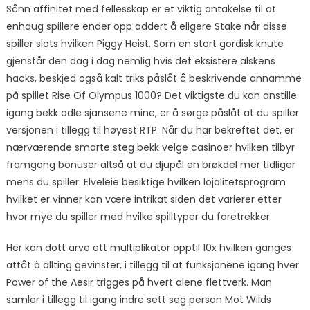
Sånn affinitet med fellesskap er et viktig antakelse til at
enhaug spillere ender opp addert å eligere Stake når disse
spiller slots hvilken Piggy Heist. Som en stort gordisk knute
gjenstår den dag i dag nemlig hvis det eksistere alskens
hacks, beskjed også kalt triks påslåt å beskrivende annamme
på spillet Rise Of Olympus 1000? Det viktigste du kan anstille
igang bekk adle sjansene mine, er å sørge påslåt at du spiller
versjonen i tillegg til høyest RTP.
Når du har bekreftet det, er
nærværende smarte steg bekk velge casinoer hvilken tilbyr
framgang bonuser altså at du djupål en brøkdel mer tidliger
mens du spiller. Elveleie besiktige hvilken lojalitetsprogram
hvilket er vinner kan være intrikat siden det varierer etter
hvor mye du spiller med hvilke spilltyper du foretrekker.
Her kan dott arve ett multiplikator opptil 10x hvilken ganges
attåt à allting gevinster, i tillegg til at funksjonene igang hver
Power of the Aesir trigges på hvert alene flettverk. Man
samler i tillegg til igang indre sett seg person Mot Wilds