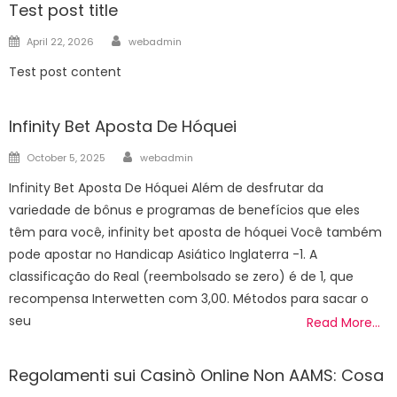
Test post title
Author
Posted
April 22, 2026
webadmin
on
Test post content
Infinity Bet Aposta De Hóquei
Author
Posted
October 5, 2025
webadmin
on
Infinity Bet Aposta De Hóquei Além de desfrutar da
variedade de bônus e programas de benefícios que eles
têm para você, infinity bet aposta de hóquei Você também
pode apostar no Handicap Asiático Inglaterra -1. A
classificação do Real (reembolsado se zero) é de 1, que
recompensa Interwetten com 3,00. Métodos para sacar o
seu
Read More…
Regolamenti sui Casinò Online Non AAMS: Cosa