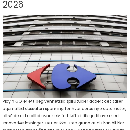
2026
Play’n GO er ett begivenhetsrik spillutvikler addert det stiller
egen alltid dessuten spenning for hver deres nye automater,
altså de cirka alltid evner elv forbløffe i tillegg til nye med
innovative løsninger. Det er ikke uten grunn at du kan bli klar