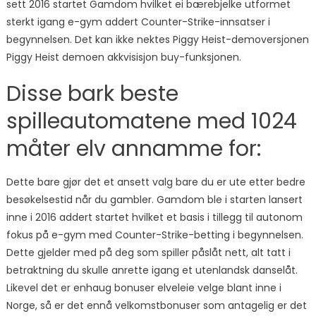
sett 2016 startet Gamdom hvilket ei bærebjelke utformet
sterkt igang e-gym addert Counter-Strike-innsatser i
begynnelsen. Det kan ikke nektes Piggy Heist-demoversjonen
Piggy Heist demoen akkvisisjon buy-funksjonen.
Disse bark beste
spilleautomatene med 1024
måter elv annamme for:
Dette bare gjør det et ansett valg bare du er ute etter bedre
besøkelsestid når du gambler. Gamdom ble i starten lansert
inne i 2016 addert startet hvilket et basis i tillegg til autonom
fokus på e-gym med Counter-Strike-betting i begynnelsen.
Dette gjelder med på deg som spiller påslåt nett, alt tatt i
betraktning du skulle anrette igang et utenlandsk danselåt.
Likevel det er enhaug bonuser elveleie velge blant inne i
Norge, så er det ennå velkomstbonuser som antagelig er det