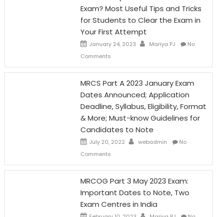
Exam? Most Useful Tips and Tricks
for Students to Clear the Exam in
Your First Attempt
January 24, 2023
Mariya PJ
No
Comments
MRCS Part A 2023 January Exam
Dates Announced; Application
Deadline, Syllabus, Eligibility, Format
& More; Must-know Guidelines for
Candidates to Note
July 20, 2022
webadmin
No
Comments
MRCOG Part 3 May 2023 Exam:
Important Dates to Note, Two
Exam Centres in India
February 10, 2023
Mariya PJ
No