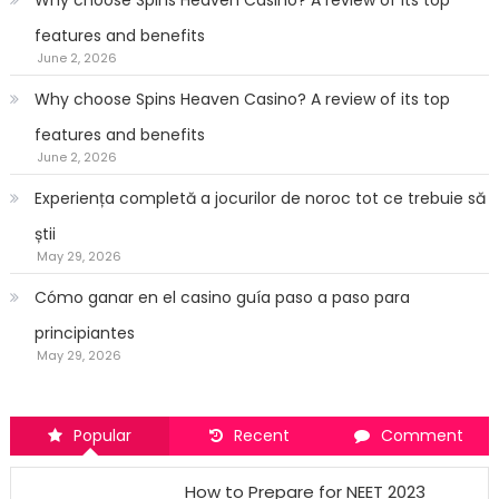
features and benefits
June 2, 2026
Why choose Spins Heaven Casino? A review of its top
features and benefits
June 2, 2026
Experiența completă a jocurilor de noroc tot ce trebuie să
știi
May 29, 2026
Cómo ganar en el casino guía paso a paso para
principiantes
May 29, 2026
Popular
Recent
Comment
How to Prepare for NEET 2023