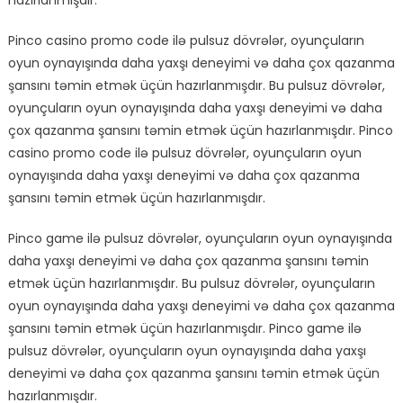
Pinco casino promo code ilə pulsuz dövrələr, oyunçuların
oyun oynayışında daha yaxşı deneyimi və daha çox qazanma
şansını təmin etmək üçün hazırlanmışdır. Bu pulsuz dövrələr,
oyunçuların oyun oynayışında daha yaxşı deneyimi və daha
çox qazanma şansını təmin etmək üçün hazırlanmışdır. Pinco
casino promo code ilə pulsuz dövrələr, oyunçuların oyun
oynayışında daha yaxşı deneyimi və daha çox qazanma
şansını təmin etmək üçün hazırlanmışdır.
Pinco game ilə pulsuz dövrələr, oyunçuların oyun oynayışında
daha yaxşı deneyimi və daha çox qazanma şansını təmin
etmək üçün hazırlanmışdır. Bu pulsuz dövrələr, oyunçuların
oyun oynayışında daha yaxşı deneyimi və daha çox qazanma
şansını təmin etmək üçün hazırlanmışdır. Pinco game ilə
pulsuz dövrələr, oyunçuların oyun oynayışında daha yaxşı
deneyimi və daha çox qazanma şansını təmin etmək üçün
hazırlanmışdır.