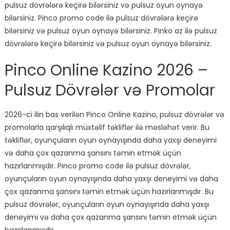
pulsuz dövrələrə keçirə bilərsiniz və pulsuz oyun oynayə
bilərsiniz. Pinco promo code ilə pulsuz dövrələrə keçirə
bilərsiniz və pulsuz oyun oynayə bilərsiniz. Pinko az ilə pulsuz
dövrələrə keçirə bilərsiniz və pulsuz oyun oynayə bilərsiniz.
Pinco Online Kazino 2026 –
Pulsuz Dövrələr və Promolar
2026-ci ilin bas verilən Pinco Online Kazino, pulsuz dövrələr və
promolarla qarşılıqlı müxtəlif təkliflər ilə məsləhət verir. Bu
təkliflər, oyunçuların oyun oynayışında daha yaxşı deneyimi
və daha çox qazanma şansını təmin etmək üçün
hazırlanmışdır. Pinco promo code ilə pulsuz dövrələr,
oyunçuların oyun oynayışında daha yaxşı deneyimi və daha
çox qazanma şansını təmin etmək üçün hazırlanmışdır. Bu
pulsuz dövrələr, oyunçuların oyun oynayışında daha yaxşı
deneyimi və daha çox qazanma şansını təmin etmək üçün
hazırlanmışdır.