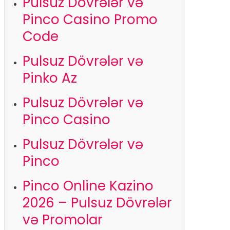
Pulsuz Dövrələr və
Pinco Casino Promo
Code
Pulsuz Dövrələr və
Pinko Az
Pulsuz Dövrələr və
Pinco Casino
Pulsuz Dövrələr və
Pinco
Pinco Online Kazino
2026 – Pulsuz Dövrələr
və Promolar