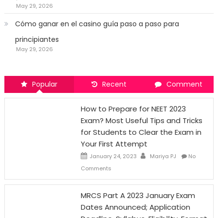
May 29, 2026
Cómo ganar en el casino guía paso a paso para
principiantes
May 29, 2026
Popular
Recent
Comment
How to Prepare for NEET 2023
Exam? Most Useful Tips and Tricks
for Students to Clear the Exam in
Your First Attempt
January 24, 2023
Mariya PJ
No
Comments
MRCS Part A 2023 January Exam
Dates Announced; Application