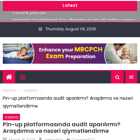
Hitri vpogled v Fastpaycasino: prednosti in slabosti, ki jih
Skip
Latest
morate poznati
to
Upptäck Dazzlehand: Din ultimata guide till online casino
content
Discover Mustardbet: Your ultimate guide to online
Thursday, August 06, 2026
casinos and winning strategies
Unlock amazing bonuses at Rawcasino: Your ultimate
guide to maximizing wins
Optimize your winnings with Beemcasino: Current
bonuses and promotions for 2026
Hitri vpogled v Fastpaycasino: prednosti in slabosti, ki jih
morate poznati
Home
casino
Pin-up platformasında audit aparılırmı? Araşdırma və nəzəri
qiymətləndirmə
casino
Pin-up platformasında audit aparılırmı?
Araşdırma və nəzəri qiymətləndirmə
Posted
Author
March 18, 2026
webadmin
Comment(0)