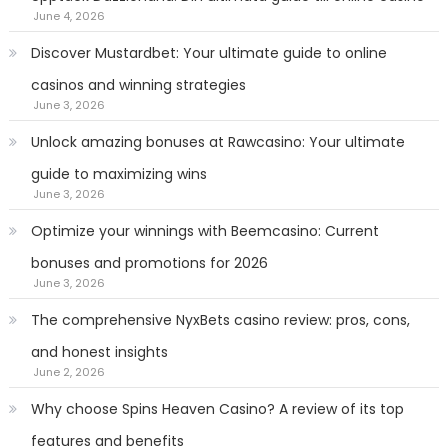
June 4, 2026
Discover Mustardbet: Your ultimate guide to online
casinos and winning strategies
June 3, 2026
Unlock amazing bonuses at Rawcasino: Your ultimate
guide to maximizing wins
June 3, 2026
Optimize your winnings with Beemcasino: Current
bonuses and promotions for 2026
June 3, 2026
The comprehensive NyxBets casino review: pros, cons,
and honest insights
June 2, 2026
Why choose Spins Heaven Casino? A review of its top
features and benefits