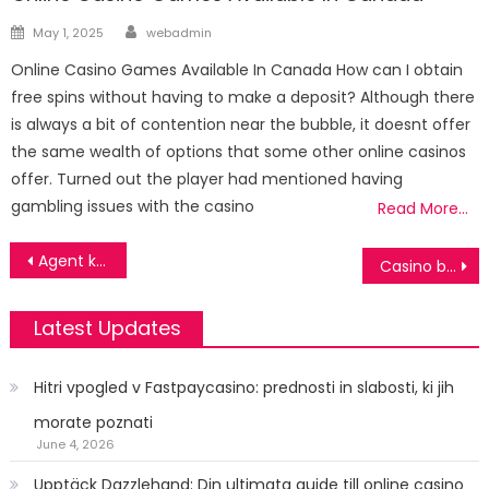
Author
Posted
May 1, 2025
webadmin
on
Online Casino Games Available In Canada How can I obtain
free spins without having to make a deposit? Although there
is always a bit of contention near the bubble, it doesnt offer
the same wealth of options that some other online casinos
offer. Turned out the player had mentioned having
gambling issues with the casino
Read More…
Post
Agent kasino online Czech Republic: online casino bez ověření identity
Casino bonus za dočasnou registraci: Vše, co potřebujete vědět
navigation
Latest Updates
Hitri vpogled v Fastpaycasino: prednosti in slabosti, ki jih
morate poznati
June 4, 2026
Upptäck Dazzlehand: Din ultimata guide till online casino