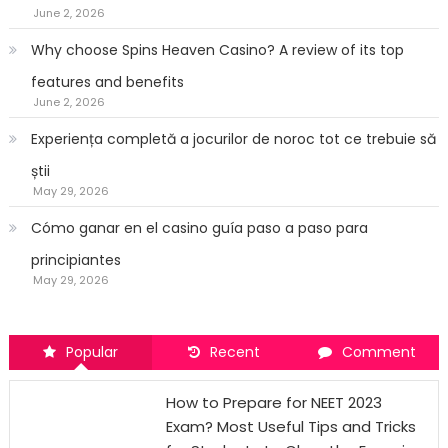
June 2, 2026
Why choose Spins Heaven Casino? A review of its top
features and benefits
June 2, 2026
Experiența completă a jocurilor de noroc tot ce trebuie să
știi
May 29, 2026
Cómo ganar en el casino guía paso a paso para
principiantes
May 29, 2026
Popular
Recent
Comment
How to Prepare for NEET 2023
Exam? Most Useful Tips and Tricks