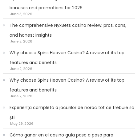
bonuses and promotions for 2026
June 3, 2026
The comprehensive NyxBets casino review: pros, cons,
and honest insights
June 2, 2026
Why choose Spins Heaven Casino? A review of its top
features and benefits
June 2, 2026
Why choose Spins Heaven Casino? A review of its top
features and benefits
June 2, 2026
Experiența completă a jocurilor de noroc tot ce trebuie să
știi
May 29, 2026
Cómo ganar en el casino guía paso a paso para