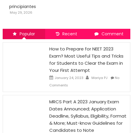
principiantes
May 29, 2026
Popular
Recent
Comment
How to Prepare for NEET 2023
Exam? Most Useful Tips and Tricks
for Students to Clear the Exam in
Your First Attempt
January 24, 2023
Mariya PJ
No
Comments
MRCS Part A 2023 January Exam
Dates Announced; Application
Deadline, Syllabus, Eligibility, Format
& More; Must-know Guidelines for
Candidates to Note