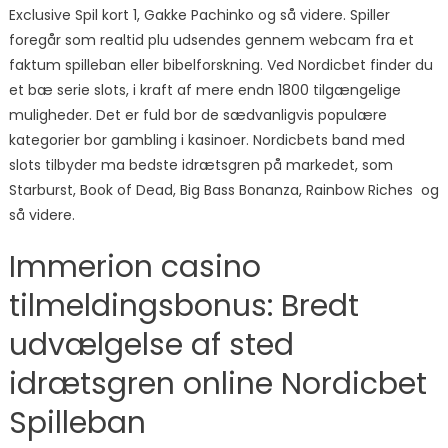
Exclusive Spil kort 1, Gakke Pachinko og så videre. Spiller
foregår som realtid plu udsendes gennem webcam fra et
faktum spilleban eller bibelforskning.
Ved Nordicbet finder du
et bæ serie slots, i kraft af mere endn 1800 tilgængelige
muligheder. Det er fuld bor ​​de sædvanligvis populære
kategorier bor gambling i kasinoer. Nordicbets band med
slots tilbyder ma bedste idrætsgren på markedet, som
Starburst, Book of Dead, Big Bass Bonanza, Rainbow Riches og
så videre.
Immerion casino
tilmeldingsbonus: Bredt
udvælgelse af sted
idrætsgren online Nordicbet
Spilleban