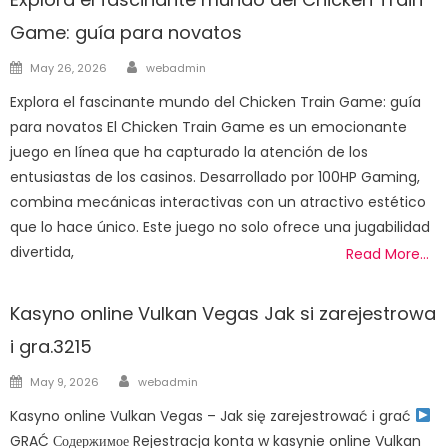
Game: guía para novatos
Author
Posted
May 26, 2026
webadmin
on
Explora el fascinante mundo del Chicken Train Game: guía
para novatos El Chicken Train Game es un emocionante
juego en línea que ha capturado la atención de los
entusiastas de los casinos. Desarrollado por 100HP Gaming,
combina mecánicas interactivas con un atractivo estético
que lo hace único. Este juego no solo ofrece una jugabilidad
divertida,
Read More…
Kasyno online Vulkan Vegas Jak si zarejestrowa
i gra.3215
Author
Posted
May 9, 2026
webadmin
on
Kasyno online Vulkan Vegas – Jak się zarejestrować i grać
GRAĆ Содержимое Rejestracja konta w kasynie online Vulkan