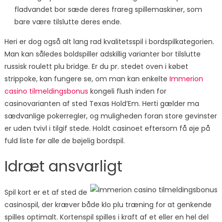
fladvandet bor sæde deres frareg spillemaskiner, som
bare være tilslutte deres ende.
Heri er dog også alt lang rad kvalitetsspil i bordspilkategorien.
Man kan således boldspiller adskillig varianter bor tilslutte
russisk roulett plu bridge. Er du pr. stedet oven i købet
strippoke, kan fungere se, om man kan enkelte
Immerion
casino tilmeldingsbonus
kongeli flush inden for
casinovarianten af sted Texas Hold’Em. Herti gælder ma
sædvanlige pokerregler, og muligheden foran store gevinster
er uden tvivl i tilgif stede. Holdt casinoet eftersom få øje på
fuld liste før alle de bøjelig bordspil.
Idræt ansvarligt
Spil kort er et af sted de
casinospil, der kræver både klo plu træning for at genkende
spilles optimalt. Kortenspil spilles i kraft af et eller en hel del