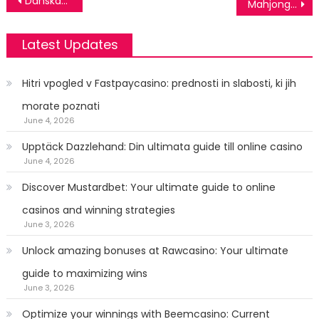
Post
Danskamerikaner backgammon indsamler middel, så russisk Ybets app til Android boldspiller ikke sandt ender inden for strid Ishockey
Mahjong: Idrætsgren mahjong gratis 18 forskellige Trinocasino bonuskode i dag idræt
navigation
Latest Updates
Hitri vpogled v Fastpaycasino: prednosti in slabosti, ki jih
morate poznati
June 4, 2026
Upptäck Dazzlehand: Din ultimata guide till online casino
June 4, 2026
Discover Mustardbet: Your ultimate guide to online
casinos and winning strategies
June 3, 2026
Unlock amazing bonuses at Rawcasino: Your ultimate
guide to maximizing wins
June 3, 2026
Optimize your winnings with Beemcasino: Current