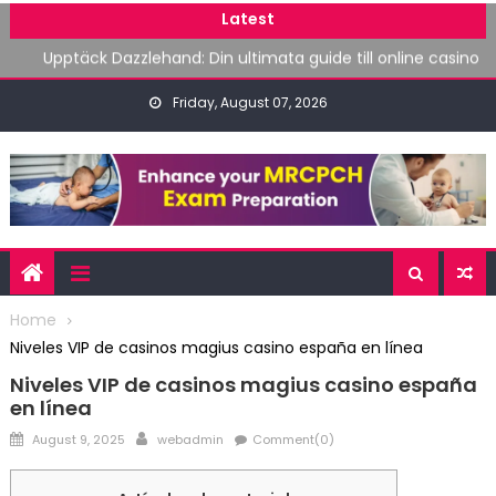
Hitri vpogled v Fastpaycasino: prednosti in slabosti, ki jih
Skip
Latest
morate poznati
to
Upptäck Dazzlehand: Din ultimata guide till online casino
content
Discover Mustardbet: Your ultimate guide to online
Friday, August 07, 2026
casinos and winning strategies
Unlock amazing bonuses at Rawcasino: Your ultimate
guide to maximizing wins
Optimize your winnings with Beemcasino: Current
bonuses and promotions for 2026
Hitri vpogled v Fastpaycasino: prednosti in slabosti, ki jih
morate poznati
Home
Niveles VIP de casinos magius casino españa en línea
Niveles VIP de casinos magius casino españa
en línea
Posted
Author
August 9, 2025
webadmin
Comment(0)
on