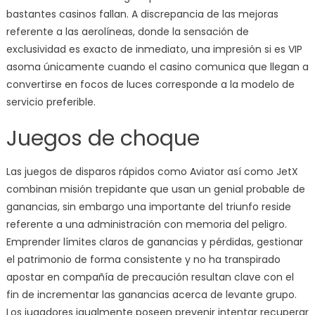
bastantes casinos fallan. A discrepancia de las mejoras
referente a las aerolíneas, donde la sensación de
exclusividad es exacto de inmediato, una impresión si es VIP
asoma únicamente cuando el casino comunica que llegan a
convertirse en focos de luces corresponde a la modelo de
servicio preferible.
Juegos de choque
Las juegos de disparos rápidos como Aviator así­ como JetX
combinan misión trepidante que usan un genial probable de
ganancias, sin embargo una importante del triunfo reside
referente a una administración con memoria del peligro.
Emprender límites claros de ganancias y pérdidas, gestionar
el patrimonio de forma consistente y no ha transpirado
apostar en compañía de precaución resultan clave con el
fin de incrementar las ganancias acerca de levante grupo.
Los jugadores igualmente poseen prevenir intentar recuperar