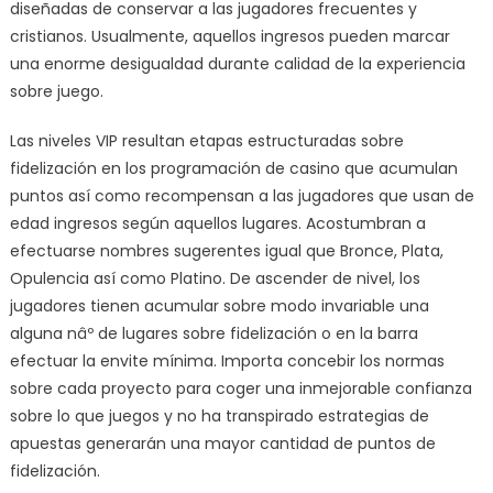
diseñadas de conservar a las jugadores frecuentes y
cristianos. Usualmente, aquellos ingresos pueden marcar
una enorme desigualdad durante calidad de la experiencia
sobre juego.
Las niveles VIP resultan etapas estructuradas sobre
fidelización en los programación de casino que acumulan
puntos así­ como recompensan a las jugadores que usan de
edad ingresos según aquellos lugares. Acostumbran a
efectuarse nombres sugerentes igual que Bronce, Plata,
Opulencia así­ como Platino. De ascender de nivel, los
jugadores tienen acumular sobre modo invariable una
alguna nâº de lugares sobre fidelización o en la barra
efectuar la envite mínima. Importa concebir los normas
sobre cada proyecto para coger una inmejorable confianza
sobre lo que juegos y no ha transpirado estrategias de
apuestas generarán una mayor cantidad de puntos de
fidelización.