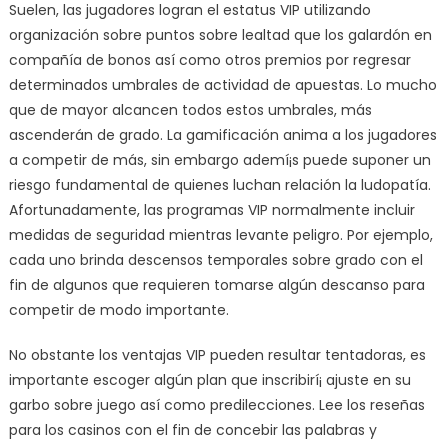
Suelen, las jugadores logran el estatus VIP utilizando
organización sobre puntos sobre lealtad que los galardón en
compañía de bonos así­ como otros premios por regresar
determinados umbrales de actividad de apuestas. Lo mucho
que de mayor alcancen todos estos umbrales, más
ascenderán de grado. La gamificación anima a los jugadores
a competir de más, sin embargo ademí¡s puede suponer un
riesgo fundamental de quienes luchan relación la ludopatía.
Afortunadamente, las programas VIP normalmente incluir
medidas de seguridad mientras levante peligro. Por ejemplo,
cada uno brinda descensos temporales sobre grado con el
fin de algunos que requieren tomarse algún descanso para
competir de modo importante.
No obstante los ventajas VIP pueden resultar tentadoras, es
importante escoger algún plan que inscribirí¡ ajuste en su
garbo sobre juego así­ como predilecciones. Lee los reseñas
para los casinos con el fin de concebir las palabras y