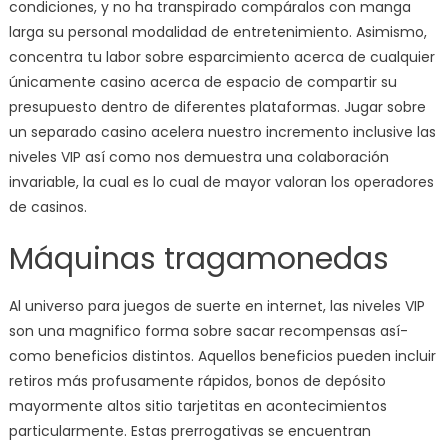
condiciones, y no ha transpirado compáralos con manga
larga su personal modalidad de entretenimiento. Asimismo,
concentra tu labor sobre esparcimiento acerca de cualquier
únicamente casino acerca de espacio de compartir su
presupuesto dentro de diferentes plataformas. Jugar sobre
un separado casino acelera nuestro incremento inclusive las
niveles VIP así­ como nos demuestra una colaboración
invariable, la cual es lo cual de mayor valoran los operadores
de casinos.
Máquinas tragamonedas
Al universo para juegos de suerte en internet, las niveles VIP
son una magnifico forma sobre sacar recompensas así­
como beneficios distintos. Aquellos beneficios pueden incluir
retiros más profusamente rápidos, bonos de depósito
mayormente altos sitio tarjetitas en acontecimientos
particularmente. Estas prerrogativas se encuentran