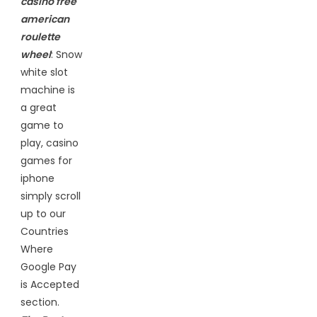
casino free
american
roulette
wheel
: Snow
white slot
machine is
a great
game to
play, casino
games for
iphone
simply scroll
up to our
Countries
Where
Google Pay
is Accepted
section.