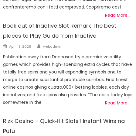
confronteremo con i fatti comprovati. Scopriremo così
Read More…
Book out of Inactive Slot Remark The best
places to Play Guide from Inactive
Author
Posted
April 19, 2026
webadmin
on
Publication away from Deceased try a premier volatility
games which provides high-spending extra cycles that have
totally free spins and you will expanding symbols one to
merge to create substantial profitable combos. Find finest
online casinos giving cuatro,000+ betting lobbies, each day
incentives, and free spins also provides. “The case today lays
somewhere in the
Read More…
Rizk Casino – Quick‑Hit Slots i Instant Wins na
Putu