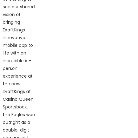
see our shared
vision of
bringing
DraftKings
innovative
mobile app to
life with an
incredible in-
person
experience at
the new
DraftKings at
Casino Queen
Sportsbook,
the Eagles won
outright as a
double-digit
dog against