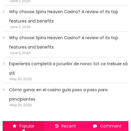
June 2, 2026
Why choose Spins Heaven Casino? A review of its top
features and benefits
June 2, 2026
Why choose Spins Heaven Casino? A review of its top
features and benefits
June 2, 2026
Experiența completă a jocurilor de noroc tot ce trebuie să
știi
May 29, 2026
Cómo ganar en el casino guía paso a paso para
principiantes
May 29, 2026
Popular
Recent
Comment