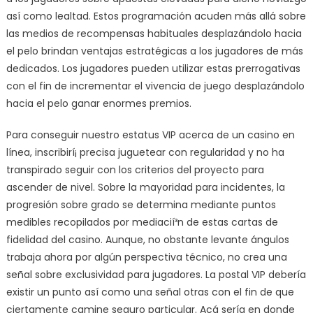
así­ como lealtad. Estos programación acuden más allá sobre
las medios de recompensas habituales desplazándolo hacia
el pelo brindan ventajas estratégicas a los jugadores de más
dedicados. Los jugadores pueden utilizar estas prerrogativas
con el fin de incrementar el vivencia de juego desplazándolo
hacia el pelo ganar enormes premios.
Para conseguir nuestro estatus VIP acerca de un casino en
línea, inscribirí¡ precisa juguetear con regularidad y no ha
transpirado seguir con los criterios del proyecto para
ascender de nivel. Sobre la mayoridad para incidentes, la
progresión sobre grado se determina mediante puntos
medibles recopilados por mediacií³n de estas cartas de
fidelidad del casino. Aunque, no obstante levante ángulos
trabaja ahora por algún perspectiva técnico, no crea una
señal sobre exclusividad para jugadores. La postal VIP debería
existir un punto así­ como una señal otras con el fin de que
ciertamente camine seguro particular. Acá serí­a en donde