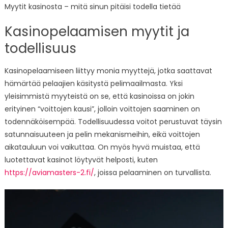
Myytit kasinosta – mitä sinun pitäisi todella tietää
Kasinopelaamisen myytit ja
todellisuus
Kasinopelaamiseen liittyy monia myyttejä, jotka saattavat
hämärtää pelaajien käsitystä pelimaailmasta. Yksi
yleisimmistä myyteistä on se, että kasinoissa on jokin
erityinen “voittojen kausi”, jolloin voittojen saaminen on
todennäköisempää. Todellisuudessa voitot perustuvat täysin
satunnaisuuteen ja pelin mekanismeihin, eikä voittojen
aikatauluun voi vaikuttaa. On myös hyvä muistaa, että
luotettavat kasinot löytyvät helposti, kuten
https://aviamasters-2.fi/
, joissa pelaaminen on turvallista.