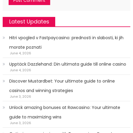
Latest Updates
Hitri vpogled v Fastpaycasino: prednosti in slabosti, ki jih
morate poznati
June 4, 2026
Upptäck Dazzlehand: Din ultimata guide till online casino
June 4, 2026
Discover Mustardbet: Your ultimate guide to online
casinos and winning strategies
June 3, 2026
Unlock amazing bonuses at Rawcasino: Your ultimate
guide to maximizing wins
June 3, 2026