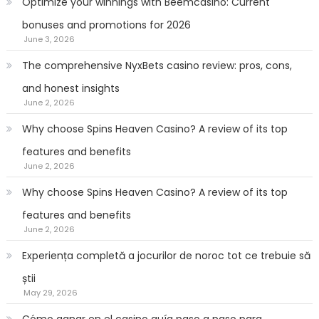
Optimize your winnings with Beemcasino: Current
bonuses and promotions for 2026
June 3, 2026
The comprehensive NyxBets casino review: pros, cons,
and honest insights
June 2, 2026
Why choose Spins Heaven Casino? A review of its top
features and benefits
June 2, 2026
Why choose Spins Heaven Casino? A review of its top
features and benefits
June 2, 2026
Experiența completă a jocurilor de noroc tot ce trebuie să
știi
May 29, 2026