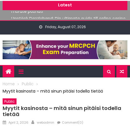
Hitri vpogled v Fastpaycasino: prednosti in slabosti, ki jih
Skip
Latest
morate poznati
to
Upptäck Dazzlehand: Din ultimata guide till online casino
content
Discover Mustardbet: Your ultimate guide to online
Friday, August 07, 2026
casinos and winning strategies
Unlock amazing bonuses at Rawcasino: Your ultimate
guide to maximizing wins
Optimize your winnings with Beemcasino: Current
bonuses and promotions for 2026
Hitri vpogled v Fastpaycasino: prednosti in slabosti, ki jih
morate poznati
Home
Public
Myytit kasinosta – mitä sinun pitäisi todella tietää
Public
Myytit kasinosta – mitä sinun pitäisi todella
tietää
Posted
Author
April 2, 2026
webadmin
Comment(0)
on