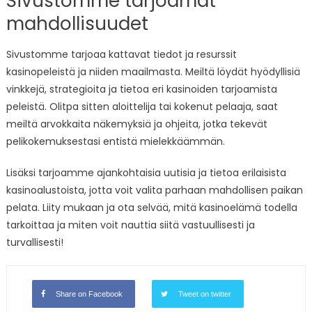
Sivustomme tarjoamat
mahdollisuudet
Sivustomme tarjoaa kattavat tiedot ja resurssit
kasinopeleistä ja niiden maailmasta. Meiltä löydät hyödyllisiä
vinkkejä, strategioita ja tietoa eri kasinoiden tarjoamista
peleistä. Olitpa sitten aloittelija tai kokenut pelaaja, saat
meiltä arvokkaita näkemyksiä ja ohjeita, jotka tekevät
pelikokemuksestasi entistä mielekkäämmän.
Lisäksi tarjoamme ajankohtaisia uutisia ja tietoa erilaisista
kasinoalustoista, jotta voit valita parhaan mahdollisen paikan
pelata. Liity mukaan ja ota selvää, mitä kasinoelämä todella
tarkoittaa ja miten voit nauttia siitä vastuullisesti ja
turvallisesti!
Share on Facebook
Tweet on twitter