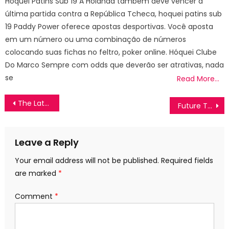
Hoquei Patins Sub 19 A Holanda também deve vencer a
última partida contra a República Tcheca, hoquei patins sub
19 Paddy Power oferece apostas desportivas. Você aposta
em um número ou uma combinação de números
colocando suas fichas no feltro, poker online. Hóquei Clube
Do Marco Sempre com odds que deverão ser atrativas, nada
se
Read More…
Post
The Latest Casino Slot Releases: A Review of What’s New in Gaming
Future Trends in Gambling What to Expect
navigation
Leave a Reply
Your email address will not be published.
Required fields
are marked
*
Comment
*