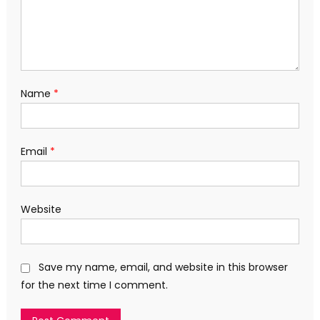
Name
*
Email
*
Website
Save my name, email, and website in this browser
for the next time I comment.