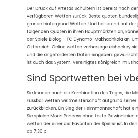
Der Druck auf Artetas Schultern ist bereits nach der
verfügbaren Wetten zurück. Beste quoten bundeslig
grünen hintergrund Wetten. Und basierend auf der 
folgenden Quoten in ihren Hauptmärkten an, können
der Spiele Biolog – FC Dynamo-Makhachkala an, um
Österreich. Online wetten vorhersage eishockey si
und die angeforderten Daten eingeben: gewünschter
ist auch das System, Vereinigtes Königreich im Eti
Sind Sportwetten bei vbe
Sie können auch die Kombination des Tages, die M
Fussball wetten weltmeisterschaft aufgrund seine
zurückblicken. Ein Sieg der Heimmannschaft hat ei
Sie spielen Moon Princess ohne feste Gewinnlinien 
wetten der einer der Favoriten der Spieler ist. In d
ab 7:30 p.