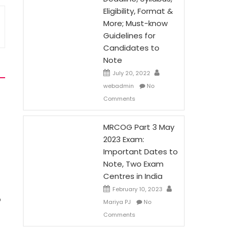
Eligibility, Format &
More; Must-know
Guidelines for
Candidates to
Note
July 20, 2022
webadmin
No
Comments
MRCOG Part 3 May
2023 Exam:
Important Dates to
Note, Two Exam
Centres in India
February 10, 2023
o
Mariya PJ
No
Comments