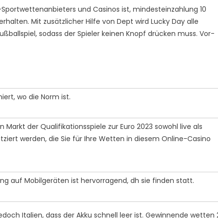
-Sportwettenanbieters und Casinos ist, mindesteinzahlung 10
halten. Mit zusätzlicher Hilfe von Dept wird Lucky Day alle
ußballspiel, sodass der Spieler keinen Knopf drücken muss. Vor-
ert, wo die Norm ist.
 Markt der Qualifikationsspiele zur Euro 2023 sowohl live als
tziert werden, die Sie für Ihre Wetten in diesem Online-Casino
ng auf Mobilgeräten ist hervorragend, dh sie finden statt.
edoch Italien, dass der Akku schnell leer ist. Gewinnende wetten 