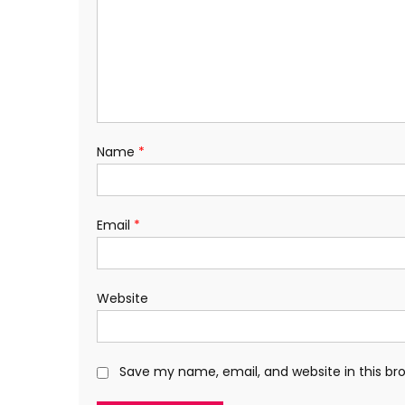
Name
*
Email
*
Website
Save my name, email, and website in this br