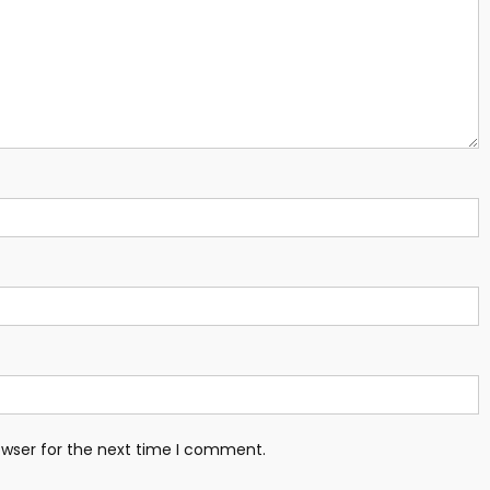
owser for the next time I comment.