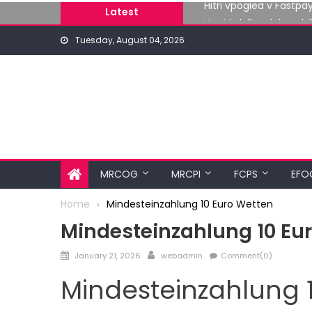
Skip
Latest
Upptäck Dazzlehand: Di
to
Discover Mustardbet: 
Tuesday, August 04, 2026
content
Unlock amazing bonuse
Optimize your winnin
Hitri vpogled v Fastpay
MRCOG
MRCPI
FCPS
EFO
Home
Mindesteinzahlung 10 Euro Wetten
Mindesteinzahlung 10 Eu
Posted
Author
January 21, 2026
webadmin
Comment(0)
on
Mindesteinzahlung 